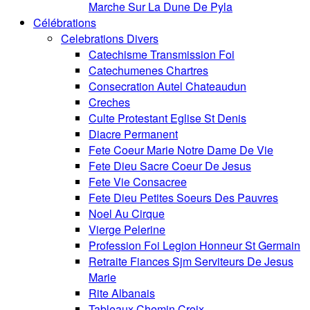
Marche Sur La Dune De Pyla
Célébrations
Celebrations Divers
Catechisme Transmission Foi
Catechumenes Chartres
Consecration Autel Chateaudun
Creches
Culte Protestant Eglise St Denis
Diacre Permanent
Fete Coeur Marie Notre Dame De Vie
Fete Dieu Sacre Coeur De Jesus
Fete Vie Consacree
Fete Dieu Petites Soeurs Des Pauvres
Noel Au Cirque
Vierge Pelerine
Profession Foi Legion Honneur St Germain
Retraite Fiances Sjm Serviteurs De Jesus
Marie
Rite Albanais
Tableaux Chemin Croix