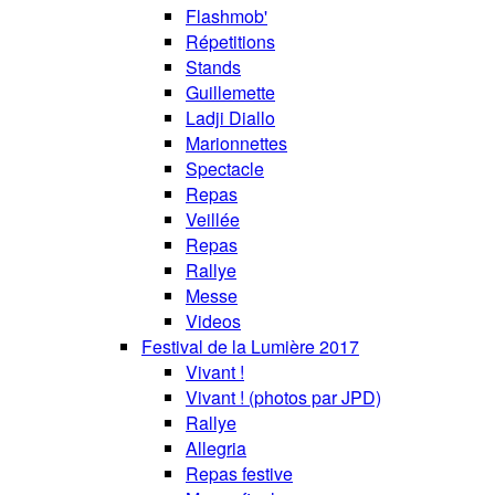
Flashmob'
Répetitions
Stands
Guillemette
Ladji Diallo
Marionnettes
Spectacle
Repas
Veillée
Repas
Rallye
Messe
Videos
Festival de la Lumière 2017
Vivant !
Vivant ! (photos par JPD)
Rallye
Allegria
Repas festive