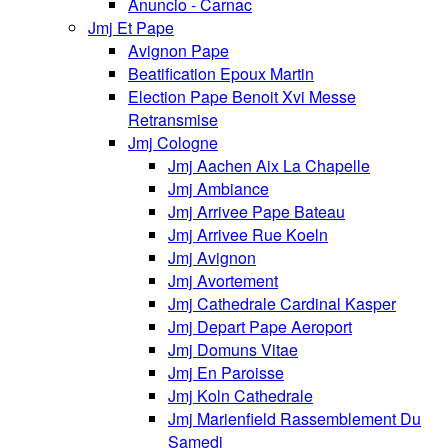
Anuncio - Carnac
Jmj Et Pape
Avignon Pape
Beatification Epoux Martin
Election Pape Benoit Xvi Messe
Retransmise
Jmj Cologne
Jmj Aachen Aix La Chapelle
Jmj Ambiance
Jmj Arrivee Pape Bateau
Jmj Arrivee Rue Koeln
Jmj Avignon
Jmj Avortement
Jmj Cathedrale Cardinal Kasper
Jmj Depart Pape Aeroport
Jmj Domuns Vitae
Jmj En Paroisse
Jmj Koln Cathedrale
Jmj Marienfield Rassemblement Du
Samedi