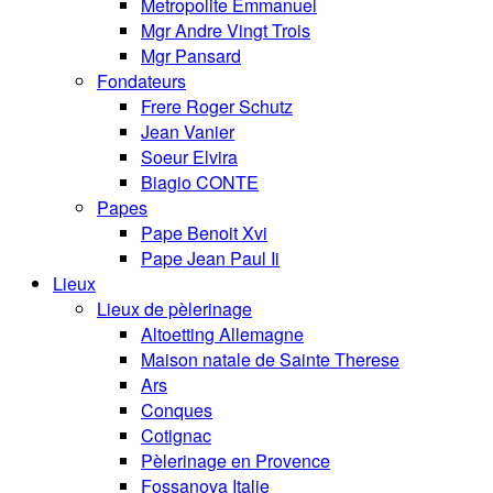
Metropolite Emmanuel
Mgr Andre Vingt Trois
Mgr Pansard
Fondateurs
Frere Roger Schutz
Jean Vanier
Soeur Elvira
Biagio CONTE
Papes
Pape Benoit Xvi
Pape Jean Paul Ii
Lieux
Lieux de pèlerinage
Altoetting Allemagne
Maison natale de Sainte Therese
Ars
Conques
Cotignac
Pèlerinage en Provence
Fossanova Italie