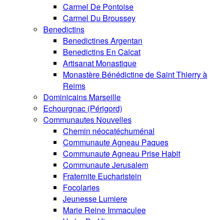
Carmel De Pontoise
Carmel Du Broussey
Benedictins
Benedictines Argentan
Benedictins En Calcat
Artisanat Monastique
Monastère Bénédictine de Saint Thierry à
Reims
Dominicains Marseille
Echourgnac (Périgord)
Communautes Nouvelles
Chemin néocatéchuménal
Communaute Agneau Paques
Communaute Agneau Prise Habit
Communaute Jerusalem
Fraternite Eucharistein
Focolaries
Jeunesse Lumiere
Marie Reine Immaculee