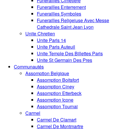
Funerailles Cimetiere
Funerailles Enterrement
Funerailles Symboles
Funerailles Religeiuse Avec Messe
Cathedrale Saint Jean Lyon
Unite Chretien
Unite Paris 14
Unite Paris Auteuil
Unite Temple Des Billettes Paris
Unite St Germain Des Pres
Communautés
Assomption Belgique
Assomption Boitsfort
Assomption Ciney
Assomption Etterbeck
Assomption Icone
Assomption Tournai
Carmel
Carmel De Clamart
Carmel De Montmartre