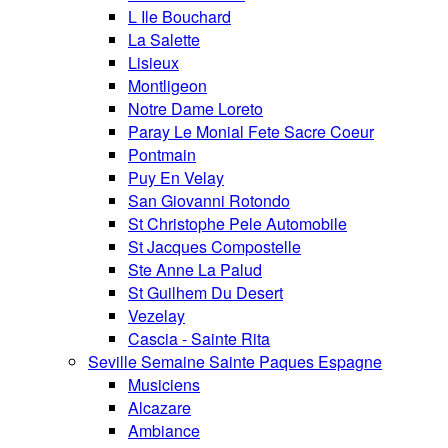
L Ile Bouchard
La Salette
Lisieux
Montligeon
Notre Dame Loreto
Paray Le Monial Fete Sacre Coeur
Pontmain
Puy En Velay
San Giovanni Rotondo
St Christophe Pele Automobile
St Jacques Compostelle
Ste Anne La Palud
St Guilhem Du Desert
Vezelay
Cascia - Sainte Rita
Seville Semaine Sainte Paques Espagne
Musiciens
Alcazare
Ambiance