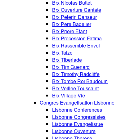
Brx Nicolas Buttet
Brx Ouverture Cantate
Brx Pelerin Danseur
Brx Pere Badelier
Brx Priere Efant
Brx Procession Fatima
Brx Rassemble Envoi
Brx Taize
Brx Tiberiade
Brx Tim Guenard
Brx Timothy Radcliffe
Brx Tombe Roi Baudouin
Brx Veillee Toussaint
Brx Village Vie
Congres Evangelisation Lisbonne
Lisbonne Conferences
Lisbonne Congressistes
Lisbonne Evangelisrue
Lisbonne Ouverture
Lisbonne Therese