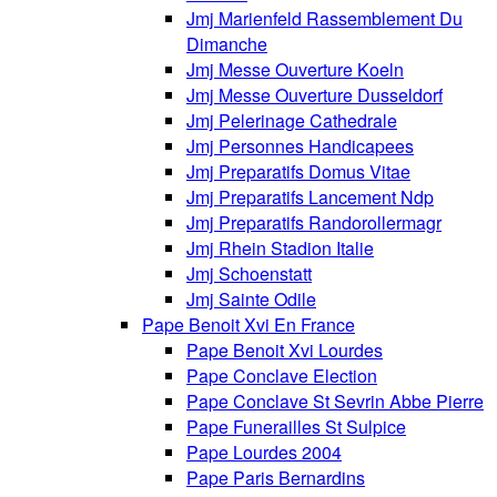
Jmj Marienfeld Rassemblement Du
Dimanche
Jmj Messe Ouverture Koeln
Jmj Messe Ouverture Dusseldorf
Jmj Pelerinage Cathedrale
Jmj Personnes Handicapees
Jmj Preparatifs Domus Vitae
Jmj Preparatifs Lancement Ndp
Jmj Preparatifs Randorollermagr
Jmj Rhein Stadion Italie
Jmj Schoenstatt
Jmj Sainte Odile
Pape Benoit Xvi En France
Pape Benoit Xvi Lourdes
Pape Conclave Election
Pape Conclave St Sevrin Abbe Pierre
Pape Funerailles St Sulpice
Pape Lourdes 2004
Pape Paris Bernardins