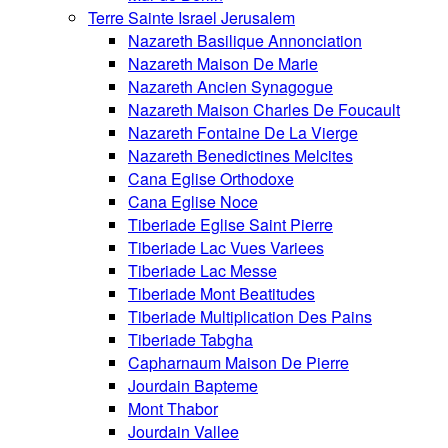
Terre Sainte Israel Jerusalem
Nazareth Basilique Annonciation
Nazareth Maison De Marie
Nazareth Ancien Synagogue
Nazareth Maison Charles De Foucault
Nazareth Fontaine De La Vierge
Nazareth Benedictines Melcites
Cana Eglise Orthodoxe
Cana Eglise Noce
Tiberiade Eglise Saint Pierre
Tiberiade Lac Vues Variees
Tiberiade Lac Messe
Tiberiade Mont Beatitudes
Tiberiade Multiplication Des Pains
Tiberiade Tabgha
Capharnaum Maison De Pierre
Jourdain Bapteme
Mont Thabor
Jourdain Vallee