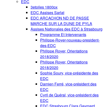
EDC
3etoiles 1800px
EDC Assises Sarlat
EDC ARCACHON ND DE PASSE
MARCHE SUR LA DUNE DE PYLA
Assises Nationales des EDC à Strasbourg
Programme Et Intervenants
Philippe-Royer-nouveau-president-
des-EDC
Philippe Royer, Orientations
2018/2020
Philippe Royer, Orientations
2018/2020
Sophie Soury, vice-présidente des
EDC
Damien Ferré, vice-président des
EDC
Cyril de Quéral, vice-président des
EDC
EDC Strasbourg Clara Gaymard