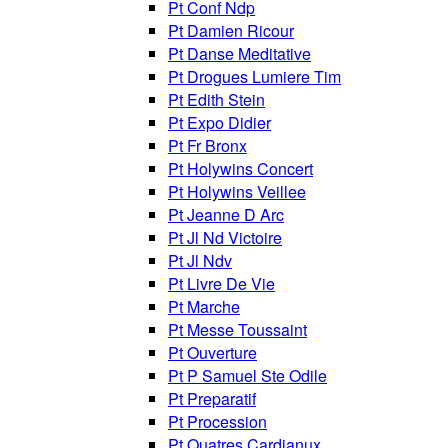
Pt Conf Ndp
Pt Damien Ricour
Pt Danse Meditative
Pt Drogues Lumiere Tim
Pt Edith Stein
Pt Expo Didier
Pt Fr Bronx
Pt Holywins Concert
Pt Holywins Veillee
Pt Jeanne D Arc
Pt Jl Nd Victoire
Pt Jl Ndv
Pt Livre De Vie
Pt Marche
Pt Messe Toussaint
Pt Ouverture
Pt P Samuel Ste Odile
Pt Preparatif
Pt Procession
Pt Quatres Cardianux