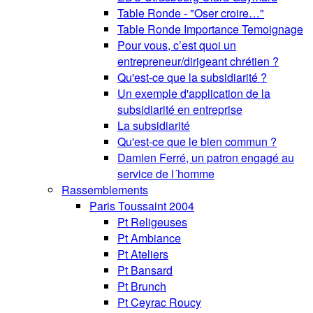
Table Ronde - "Oser croire…"
Table Ronde Importance Temoignage
Pour vous, c’est quoi un
entrepreneur/dirigeant chrétien ?
Qu'est-ce que la subsidiarité ?
Un exemple d'application de la
subsidiarité en entreprise
La subsidiarité
Qu'est-ce que le bien commun ?
Damien Ferré, un patron engagé au
service de l´homme
Rassemblements
Paris Toussaint 2004
Pt Religeuses
Pt Ambiance
Pt Ateliers
Pt Bansard
Pt Brunch
Pt Ceyrac Roucy