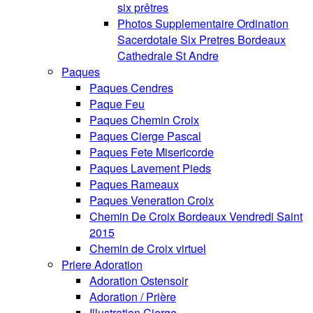
six prêtres
Photos Supplementaire Ordination
Sacerdotale Six Pretres Bordeaux
Cathedrale St Andre
Paques
Paques Cendres
Paque Feu
Paques Chemin Croix
Paques Cierge Pascal
Paques Fete Misericorde
Paques Lavement Pieds
Paques Rameaux
Paques Veneration Croix
Chemin De Croix Bordeaux Vendredi Saint
2015
Chemin de Croix virtuel
Priere Adoration
Adoration Ostensoir
Adoration / Prière
Illustration Cierge