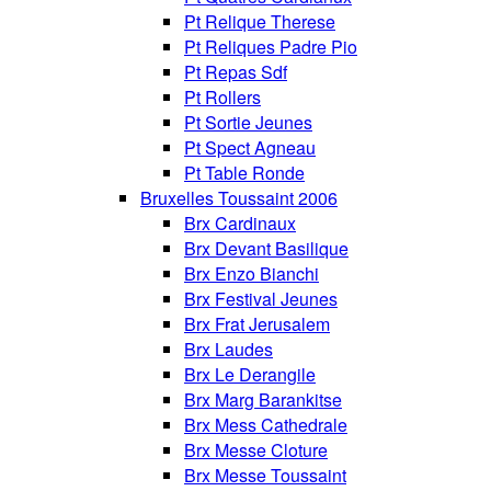
Pt Relique Therese
Pt Reliques Padre Pio
Pt Repas Sdf
Pt Rollers
Pt Sortie Jeunes
Pt Spect Agneau
Pt Table Ronde
Bruxelles Toussaint 2006
Brx Cardinaux
Brx Devant Basilique
Brx Enzo Bianchi
Brx Festival Jeunes
Brx Frat Jerusalem
Brx Laudes
Brx Le Derangile
Brx Marg Barankitse
Brx Mess Cathedrale
Brx Messe Cloture
Brx Messe Toussaint