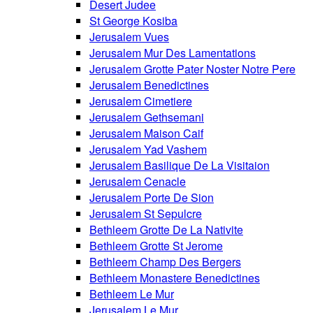
Desert Judee
St George Kosiba
Jerusalem Vues
Jerusalem Mur Des Lamentations
Jerusalem Grotte Pater Noster Notre Pere
Jerusalem Benedictines
Jerusalem Cimetiere
Jerusalem Gethsemani
Jerusalem Maison Caif
Jerusalem Yad Vashem
Jerusalem Basilique De La Visitaion
Jerusalem Cenacle
Jerusalem Porte De Sion
Jerusalem St Sepulcre
Bethleem Grotte De La Nativite
Bethleem Grotte St Jerome
Bethleem Champ Des Bergers
Bethleem Monastere Benedictines
Bethleem Le Mur
Jerusalem Le Mur