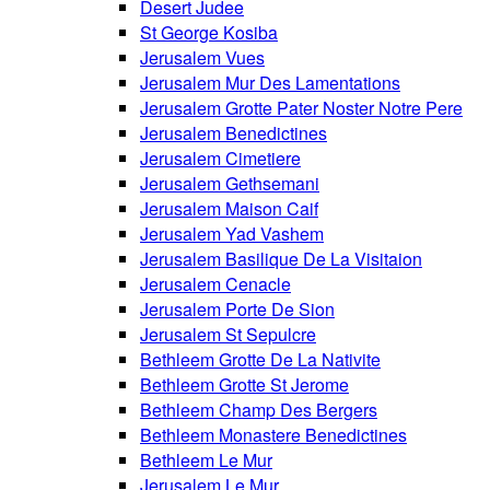
Desert Judee
St George Kosiba
Jerusalem Vues
Jerusalem Mur Des Lamentations
Jerusalem Grotte Pater Noster Notre Pere
Jerusalem Benedictines
Jerusalem Cimetiere
Jerusalem Gethsemani
Jerusalem Maison Caif
Jerusalem Yad Vashem
Jerusalem Basilique De La Visitaion
Jerusalem Cenacle
Jerusalem Porte De Sion
Jerusalem St Sepulcre
Bethleem Grotte De La Nativite
Bethleem Grotte St Jerome
Bethleem Champ Des Bergers
Bethleem Monastere Benedictines
Bethleem Le Mur
Jerusalem Le Mur