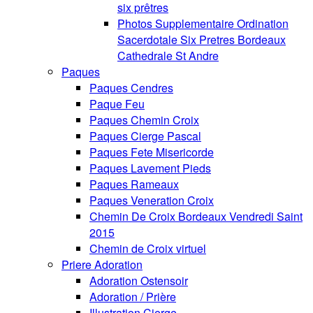
six prêtres
Photos Supplementaire Ordination
Sacerdotale Six Pretres Bordeaux
Cathedrale St Andre
Paques
Paques Cendres
Paque Feu
Paques Chemin Croix
Paques Cierge Pascal
Paques Fete Misericorde
Paques Lavement Pieds
Paques Rameaux
Paques Veneration Croix
Chemin De Croix Bordeaux Vendredi Saint
2015
Chemin de Croix virtuel
Priere Adoration
Adoration Ostensoir
Adoration / Prière
Illustration Cierge