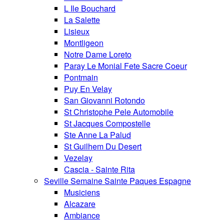
L Ile Bouchard
La Salette
Lisieux
Montligeon
Notre Dame Loreto
Paray Le Monial Fete Sacre Coeur
Pontmain
Puy En Velay
San Giovanni Rotondo
St Christophe Pele Automobile
St Jacques Compostelle
Ste Anne La Palud
St Guilhem Du Desert
Vezelay
Cascia - Sainte Rita
Seville Semaine Sainte Paques Espagne
Musiciens
Alcazare
Ambiance