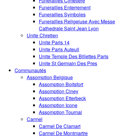
Funerailles Cimetiere
Funerailles Enterrement
Funerailles Symboles
Funerailles Religeiuse Avec Messe
Cathedrale Saint Jean Lyon
Unite Chretien
Unite Paris 14
Unite Paris Auteuil
Unite Temple Des Billettes Paris
Unite St Germain Des Pres
Communautés
Assomption Belgique
Assomption Boitsfort
Assomption Ciney
Assomption Etterbeck
Assomption Icone
Assomption Tournai
Carmel
Carmel De Clamart
Carmel De Montmartre