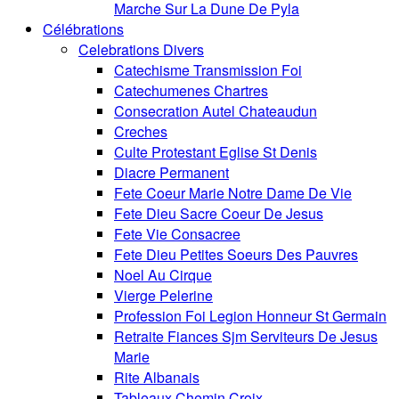
Marche Sur La Dune De Pyla
Célébrations
Celebrations Divers
Catechisme Transmission Foi
Catechumenes Chartres
Consecration Autel Chateaudun
Creches
Culte Protestant Eglise St Denis
Diacre Permanent
Fete Coeur Marie Notre Dame De Vie
Fete Dieu Sacre Coeur De Jesus
Fete Vie Consacree
Fete Dieu Petites Soeurs Des Pauvres
Noel Au Cirque
Vierge Pelerine
Profession Foi Legion Honneur St Germain
Retraite Fiances Sjm Serviteurs De Jesus
Marie
Rite Albanais
Tableaux Chemin Croix