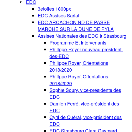
EDC
3etoiles 1800px
EDC Assises Sarlat
EDC ARCACHON ND DE PASSE
MARCHE SUR LA DUNE DE PYLA
Assises Nationales des EDC à Strasbourg
Programme Et Intervenants
Philippe-Royer-nouveau-president-
des-EDC
Philippe Royer, Orientations
2018/2020
Philippe Royer, Orientations
2018/2020
Sophie Soury, vice-présidente des
EDC
Damien Ferré, vice-président des
EDC
Cyril de Quéral, vice-président des
EDC
EDC Strasbourg Clara Gaymard