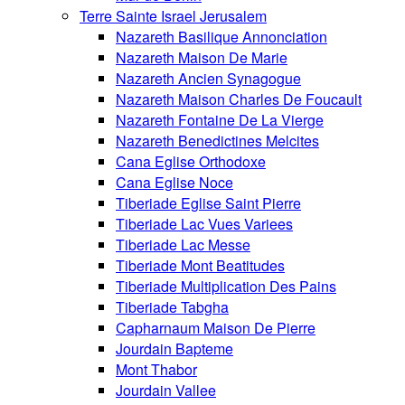
Terre Sainte Israel Jerusalem
Nazareth Basilique Annonciation
Nazareth Maison De Marie
Nazareth Ancien Synagogue
Nazareth Maison Charles De Foucault
Nazareth Fontaine De La Vierge
Nazareth Benedictines Melcites
Cana Eglise Orthodoxe
Cana Eglise Noce
Tiberiade Eglise Saint Pierre
Tiberiade Lac Vues Variees
Tiberiade Lac Messe
Tiberiade Mont Beatitudes
Tiberiade Multiplication Des Pains
Tiberiade Tabgha
Capharnaum Maison De Pierre
Jourdain Bapteme
Mont Thabor
Jourdain Vallee