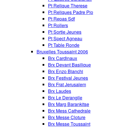
Pt Relique Therese
Pt Reliques Padre Pio
Pt Repas Sdf
Pt Rollers
Pt Sortie Jeunes
Pt Spect Agneau
Pt Table Ronde
Bruxelles Toussaint 2006
Brx Cardinaux
Brx Devant Basilique
Brx Enzo Bianchi
Brx Festival Jeunes
Brx Frat Jerusalem
Brx Laudes
Brx Le Derangile
Brx Marg Barankitse
Brx Mess Cathedrale
Brx Messe Cloture
Brx Messe Toussaint