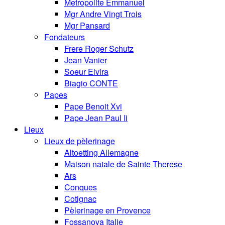
Metropolite Emmanuel
Mgr Andre Vingt Trois
Mgr Pansard
Fondateurs
Frere Roger Schutz
Jean Vanier
Soeur Elvira
Biagio CONTE
Papes
Pape Benoit Xvi
Pape Jean Paul Ii
Lieux
Lieux de pèlerinage
Altoetting Allemagne
Maison natale de Sainte Therese
Ars
Conques
Cotignac
Pèlerinage en Provence
Fossanova Italie