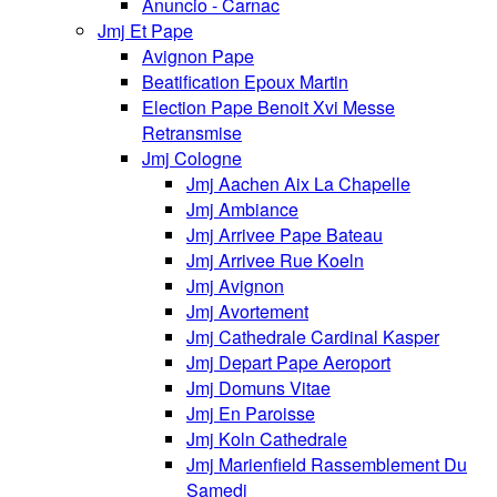
Anuncio - Carnac
Jmj Et Pape
Avignon Pape
Beatification Epoux Martin
Election Pape Benoit Xvi Messe
Retransmise
Jmj Cologne
Jmj Aachen Aix La Chapelle
Jmj Ambiance
Jmj Arrivee Pape Bateau
Jmj Arrivee Rue Koeln
Jmj Avignon
Jmj Avortement
Jmj Cathedrale Cardinal Kasper
Jmj Depart Pape Aeroport
Jmj Domuns Vitae
Jmj En Paroisse
Jmj Koln Cathedrale
Jmj Marienfield Rassemblement Du
Samedi