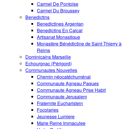
Carmel De Pontoise
Carmel Du Broussey
Benedictins
Benedictines Argentan
Benedictins En Calcat
Artisanat Monastique
Monastère Bénédictine de Saint Thierry à
Reims
Dominicains Marseille
Echourgnac (Périgord)
Communautes Nouvelles
Chemin néocatéchuménal
Communaute Agneau Paques
Communaute Agneau Prise Habit
Communaute Jerusalem
Fraternite Eucharistein
Focolaries
Jeunesse Lumiere
Marie Reine Immaculee