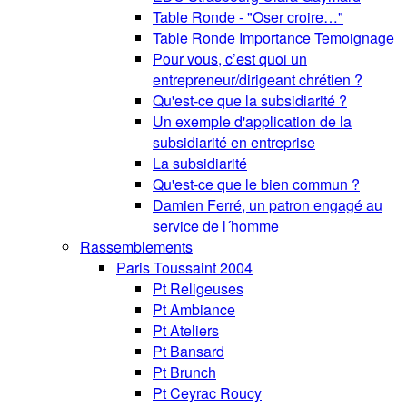
Table Ronde - "Oser croire…"
Table Ronde Importance Temoignage
Pour vous, c’est quoi un
entrepreneur/dirigeant chrétien ?
Qu'est-ce que la subsidiarité ?
Un exemple d'application de la
subsidiarité en entreprise
La subsidiarité
Qu'est-ce que le bien commun ?
Damien Ferré, un patron engagé au
service de l´homme
Rassemblements
Paris Toussaint 2004
Pt Religeuses
Pt Ambiance
Pt Ateliers
Pt Bansard
Pt Brunch
Pt Ceyrac Roucy