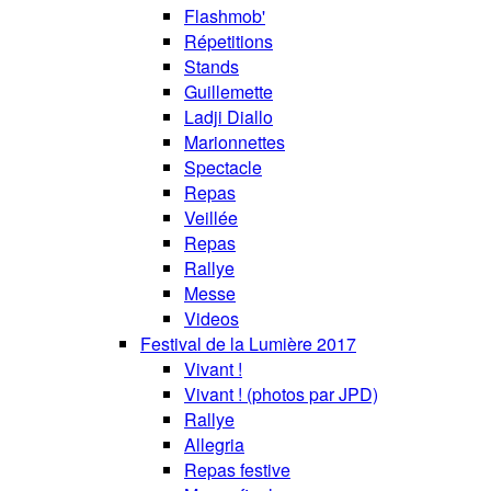
Flashmob'
Répetitions
Stands
Guillemette
Ladji Diallo
Marionnettes
Spectacle
Repas
Veillée
Repas
Rallye
Messe
Videos
Festival de la Lumière 2017
Vivant !
Vivant ! (photos par JPD)
Rallye
Allegria
Repas festive