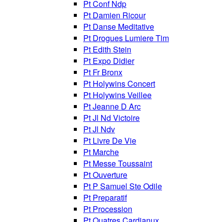
Pt Conf Ndp
Pt Damien Ricour
Pt Danse Meditative
Pt Drogues Lumiere Tim
Pt Edith Stein
Pt Expo Didier
Pt Fr Bronx
Pt Holywins Concert
Pt Holywins Veillee
Pt Jeanne D Arc
Pt Jl Nd Victoire
Pt Jl Ndv
Pt Livre De Vie
Pt Marche
Pt Messe Toussaint
Pt Ouverture
Pt P Samuel Ste Odile
Pt Preparatif
Pt Procession
Pt Quatres Cardianux