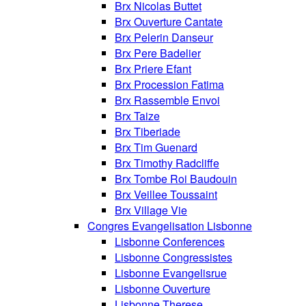
Brx Nicolas Buttet
Brx Ouverture Cantate
Brx Pelerin Danseur
Brx Pere Badelier
Brx Priere Efant
Brx Procession Fatima
Brx Rassemble Envoi
Brx Taize
Brx Tiberiade
Brx Tim Guenard
Brx Timothy Radcliffe
Brx Tombe Roi Baudouin
Brx Veillee Toussaint
Brx Village Vie
Congres Evangelisation Lisbonne
Lisbonne Conferences
Lisbonne Congressistes
Lisbonne Evangelisrue
Lisbonne Ouverture
Lisbonne Therese