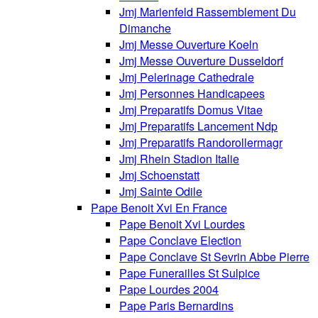
Jmj Marienfeld Rassemblement Du
Dimanche
Jmj Messe Ouverture Koeln
Jmj Messe Ouverture Dusseldorf
Jmj Pelerinage Cathedrale
Jmj Personnes Handicapees
Jmj Preparatifs Domus Vitae
Jmj Preparatifs Lancement Ndp
Jmj Preparatifs Randorollermagr
Jmj Rhein Stadion Italie
Jmj Schoenstatt
Jmj Sainte Odile
Pape Benoit Xvi En France
Pape Benoit Xvi Lourdes
Pape Conclave Election
Pape Conclave St Sevrin Abbe Pierre
Pape Funerailles St Sulpice
Pape Lourdes 2004
Pape Paris Bernardins