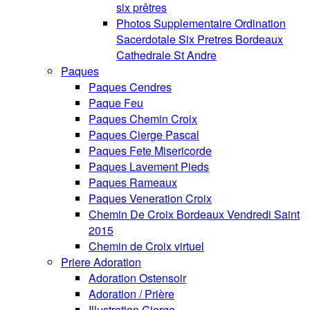
six prêtres
Photos Supplementaire Ordination
Sacerdotale Six Pretres Bordeaux
Cathedrale St Andre
Paques
Paques Cendres
Paque Feu
Paques Chemin Croix
Paques Cierge Pascal
Paques Fete Misericorde
Paques Lavement Pieds
Paques Rameaux
Paques Veneration Croix
Chemin De Croix Bordeaux Vendredi Saint
2015
Chemin de Croix virtuel
Priere Adoration
Adoration Ostensoir
Adoration / Prière
Illustration Cierge