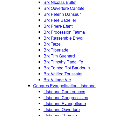
Brx Nicolas Buttet
Brx Ouverture Cantate
Brx Pelerin Danseur
Brx Pere Badelier
Brx Priere Efant
Brx Procession Fatima
Brx Rassemble Envoi
Brx Taize
Brx Tiberiade
Brx Tim Guenard
Brx Timothy Radcliffe
Brx Tombe Roi Baudouin
Brx Veillee Toussaint
Brx Village Vie
Congres Evangelisation Lisbonne
Lisbonne Conferences
Lisbonne Congressistes
Lisbonne Evangelisrue
Lisbonne Ouverture
Lisbonne Therese