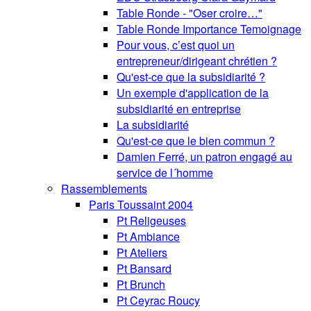
Table Ronde - "Oser croire…"
Table Ronde Importance Temoignage
Pour vous, c’est quoi un
entrepreneur/dirigeant chrétien ?
Qu'est-ce que la subsidiarité ?
Un exemple d'application de la
subsidiarité en entreprise
La subsidiarité
Qu'est-ce que le bien commun ?
Damien Ferré, un patron engagé au
service de l´homme
Rassemblements
Paris Toussaint 2004
Pt Religeuses
Pt Ambiance
Pt Ateliers
Pt Bansard
Pt Brunch
Pt Ceyrac Roucy