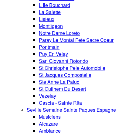
L Ile Bouchard
La Salette
Lisieux
Montligeon
Notre Dame Loreto
Paray Le Monial Fete Sacre Coeur
Pontmain
Puy En Velay
San Giovanni Rotondo
St Christophe Pele Automobile
St Jacques Compostelle
Ste Anne La Palud
St Guilhem Du Desert
Vezelay
Cascia - Sainte Rita
Seville Semaine Sainte Paques Espagne
Musiciens
Alcazare
Ambiance