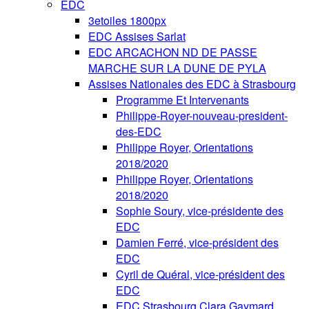
EDC
3etoiles 1800px
EDC Assises Sarlat
EDC ARCACHON ND DE PASSE
MARCHE SUR LA DUNE DE PYLA
Assises Nationales des EDC à Strasbourg
Programme Et Intervenants
Philippe-Royer-nouveau-president-
des-EDC
Philippe Royer, Orientations
2018/2020
Philippe Royer, Orientations
2018/2020
Sophie Soury, vice-présidente des
EDC
Damien Ferré, vice-président des
EDC
Cyril de Quéral, vice-président des
EDC
EDC Strasbourg Clara Gaymard