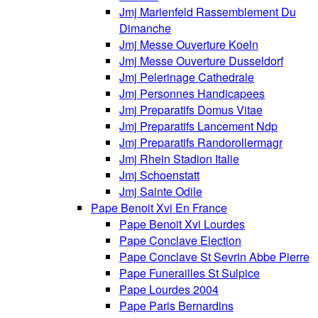
Jmj Marienfeld Rassemblement Du
Dimanche
Jmj Messe Ouverture Koeln
Jmj Messe Ouverture Dusseldorf
Jmj Pelerinage Cathedrale
Jmj Personnes Handicapees
Jmj Preparatifs Domus Vitae
Jmj Preparatifs Lancement Ndp
Jmj Preparatifs Randorollermagr
Jmj Rhein Stadion Italie
Jmj Schoenstatt
Jmj Sainte Odile
Pape Benoit Xvi En France
Pape Benoit Xvi Lourdes
Pape Conclave Election
Pape Conclave St Sevrin Abbe Pierre
Pape Funerailles St Sulpice
Pape Lourdes 2004
Pape Paris Bernardins