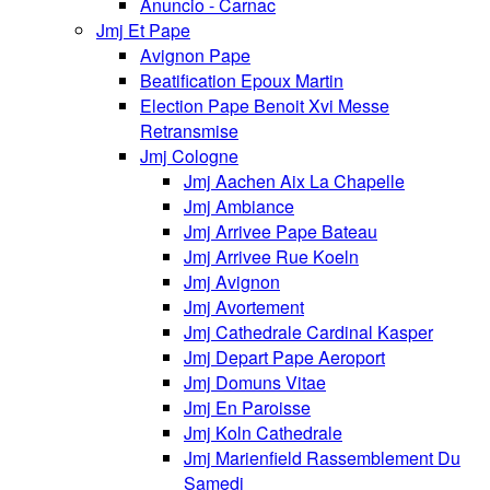
Anuncio - Carnac
Jmj Et Pape
Avignon Pape
Beatification Epoux Martin
Election Pape Benoit Xvi Messe
Retransmise
Jmj Cologne
Jmj Aachen Aix La Chapelle
Jmj Ambiance
Jmj Arrivee Pape Bateau
Jmj Arrivee Rue Koeln
Jmj Avignon
Jmj Avortement
Jmj Cathedrale Cardinal Kasper
Jmj Depart Pape Aeroport
Jmj Domuns Vitae
Jmj En Paroisse
Jmj Koln Cathedrale
Jmj Marienfield Rassemblement Du
Samedi