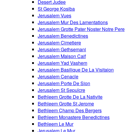
Desert Judee
St George Kosiba
Jerusalem Vues
Jerusalem Mur Des Lamentations
Jerusalem Grotte Pater Noster Notre Pere
Jerusalem Benedictines
Jerusalem Cimetiere
Jerusalem Gethsemani
Jerusalem Maison Caif
Jerusalem Yad Vashem
Jerusalem Basilique De La Visitaion
Jerusalem Cenacle
Jerusalem Porte De Sion
Jerusalem St Sepulcre
Bethleem Grotte De La Nativite
Bethleem Grotte St Jerome
Bethleem Champ Des Bergers
Bethleem Monastere Benedictines
Bethleem Le Mur
Jerusalem Le Mur