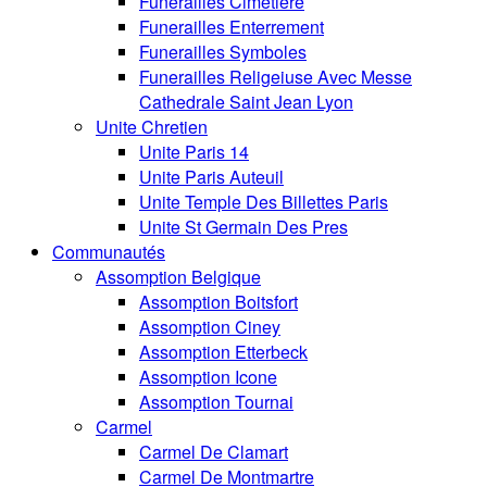
Funerailles Cimetiere
Funerailles Enterrement
Funerailles Symboles
Funerailles Religeiuse Avec Messe
Cathedrale Saint Jean Lyon
Unite Chretien
Unite Paris 14
Unite Paris Auteuil
Unite Temple Des Billettes Paris
Unite St Germain Des Pres
Communautés
Assomption Belgique
Assomption Boitsfort
Assomption Ciney
Assomption Etterbeck
Assomption Icone
Assomption Tournai
Carmel
Carmel De Clamart
Carmel De Montmartre