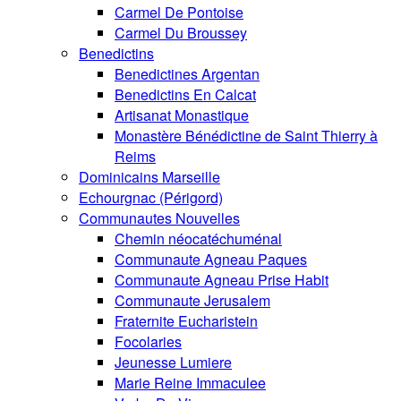
Carmel De Pontoise
Carmel Du Broussey
Benedictins
Benedictines Argentan
Benedictins En Calcat
Artisanat Monastique
Monastère Bénédictine de Saint Thierry à
Reims
Dominicains Marseille
Echourgnac (Périgord)
Communautes Nouvelles
Chemin néocatéchuménal
Communaute Agneau Paques
Communaute Agneau Prise Habit
Communaute Jerusalem
Fraternite Eucharistein
Focolaries
Jeunesse Lumiere
Marie Reine Immaculee