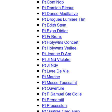
Pt Conf Ndp
Pt Damien Ricour
Pt Danse Meditative
Pt Drogues Lumiere Tim
Pt Edith Stein
Pt Expo Didier
Pt Fr Bronx
Pt Holywins Concert
Pt Holywins Veillee
Pt Jeanne D Arc
Pt Jl Nd Victoire
Pt Jl Ndv
Pt Livre De Vie
Pt Marche
Pt Messe Toussaint
Pt Ouverture
Pt P Samuel Ste Odile
Pt Preparatif
Pt Procession
Pt Quatres Cardianux