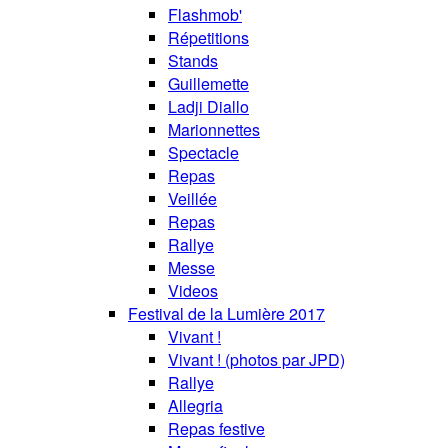
Flashmob'
Répetitions
Stands
Guillemette
Ladji Diallo
Marionnettes
Spectacle
Repas
Veillée
Repas
Rallye
Messe
Videos
Festival de la Lumière 2017
Vivant !
Vivant ! (photos par JPD)
Rallye
Allegria
Repas festive