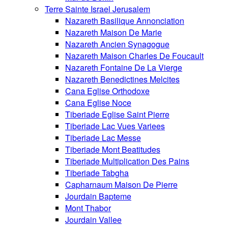
Terre Sainte Israel Jerusalem
Nazareth Basilique Annonciation
Nazareth Maison De Marie
Nazareth Ancien Synagogue
Nazareth Maison Charles De Foucault
Nazareth Fontaine De La Vierge
Nazareth Benedictines Melcites
Cana Eglise Orthodoxe
Cana Eglise Noce
Tiberiade Eglise Saint Pierre
Tiberiade Lac Vues Variees
Tiberiade Lac Messe
Tiberiade Mont Beatitudes
Tiberiade Multiplication Des Pains
Tiberiade Tabgha
Capharnaum Maison De Pierre
Jourdain Bapteme
Mont Thabor
Jourdain Vallee