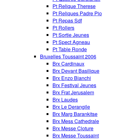
Pt Relique Therese
Pt Reliques Padre Pio
Pt Repas Sdf
Pt Rollers
Pt Sortie Jeunes
Pt Spect Agneau
Pt Table Ronde
Bruxelles Toussaint 2006
Brx Cardinaux
Brx Devant Basilique
Brx Enzo Bianchi
Brx Festival Jeunes
Brx Frat Jerusalem
Brx Laudes
Brx Le Derangile
Brx Marg Barankitse
Brx Mess Cathedrale
Brx Messe Cloture
Brx Messe Toussaint