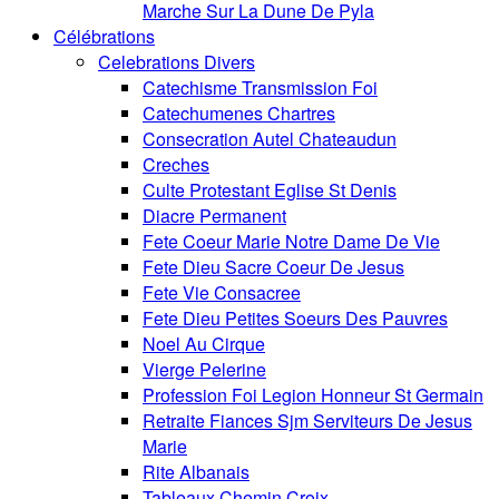
Marche Sur La Dune De Pyla
Célébrations
Celebrations Divers
Catechisme Transmission Foi
Catechumenes Chartres
Consecration Autel Chateaudun
Creches
Culte Protestant Eglise St Denis
Diacre Permanent
Fete Coeur Marie Notre Dame De Vie
Fete Dieu Sacre Coeur De Jesus
Fete Vie Consacree
Fete Dieu Petites Soeurs Des Pauvres
Noel Au Cirque
Vierge Pelerine
Profession Foi Legion Honneur St Germain
Retraite Fiances Sjm Serviteurs De Jesus
Marie
Rite Albanais
Tableaux Chemin Croix