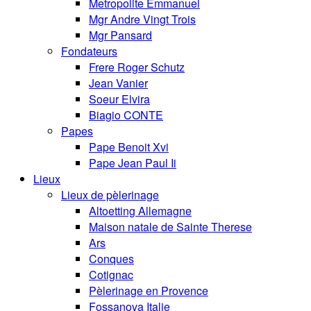
Metropolite Emmanuel
Mgr Andre Vingt Trois
Mgr Pansard
Fondateurs
Frere Roger Schutz
Jean Vanier
Soeur Elvira
Biagio CONTE
Papes
Pape Benoit Xvi
Pape Jean Paul Ii
Lieux
Lieux de pèlerinage
Altoetting Allemagne
Maison natale de Sainte Therese
Ars
Conques
Cotignac
Pèlerinage en Provence
Fossanova Italie