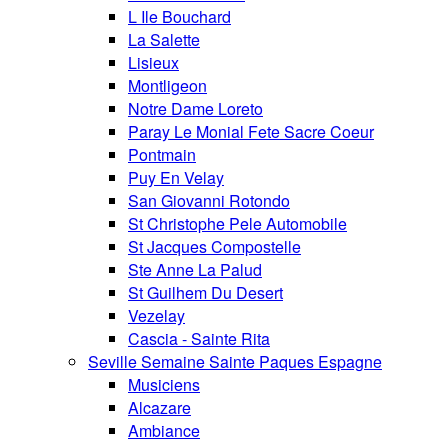
L Ile Bouchard
La Salette
Lisieux
Montligeon
Notre Dame Loreto
Paray Le Monial Fete Sacre Coeur
Pontmain
Puy En Velay
San Giovanni Rotondo
St Christophe Pele Automobile
St Jacques Compostelle
Ste Anne La Palud
St Guilhem Du Desert
Vezelay
Cascia - Sainte Rita
Seville Semaine Sainte Paques Espagne
Musiciens
Alcazare
Ambiance