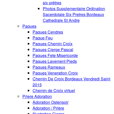
six prêtres
Photos Supplementaire Ordination
Sacerdotale Six Pretres Bordeaux
Cathedrale St Andre
Paques
Paques Cendres
Paque Feu
Paques Chemin Croix
Paques Cierge Pascal
Paques Fete Misericorde
Paques Lavement Pieds
Paques Rameaux
Paques Veneration Croix
Chemin De Croix Bordeaux Vendredi Saint
2015
Chemin de Croix virtuel
Priere Adoration
Adoration Ostensoir
Adoration / Prière
Illustration Cierge