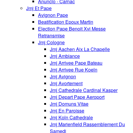
Anuncio - Carnac
Jmj Et Pape
Avignon Pape
Beatification Epoux Martin
Election Pape Benoit Xvi Messe
Retransmise
Jmj Cologne
Jmj Aachen Aix La Chapelle
Jmj Ambiance
Jmj Arrivee Pape Bateau
Jmj Arrivee Rue Koeln
Jmj Avignon
Jmj Avortement
Jmj Cathedrale Cardinal Kasper
Jmj Depart Pape Aeroport
Jmj Domuns Vitae
Jmj En Paroisse
Jmj Koln Cathedrale
Jmj Marienfield Rassemblement Du
Samedi