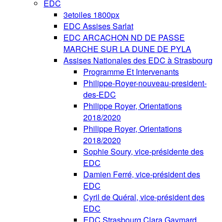
EDC
3etoiles 1800px
EDC Assises Sarlat
EDC ARCACHON ND DE PASSE
MARCHE SUR LA DUNE DE PYLA
Assises Nationales des EDC à Strasbourg
Programme Et Intervenants
Philippe-Royer-nouveau-president-
des-EDC
Philippe Royer, Orientations
2018/2020
Philippe Royer, Orientations
2018/2020
Sophie Soury, vice-présidente des
EDC
Damien Ferré, vice-président des
EDC
Cyril de Quéral, vice-président des
EDC
EDC Strasbourg Clara Gaymard