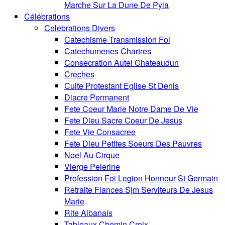
Marche Sur La Dune De Pyla
Célébrations
Celebrations Divers
Catechisme Transmission Foi
Catechumenes Chartres
Consecration Autel Chateaudun
Creches
Culte Protestant Eglise St Denis
Diacre Permanent
Fete Coeur Marie Notre Dame De Vie
Fete Dieu Sacre Coeur De Jesus
Fete Vie Consacree
Fete Dieu Petites Soeurs Des Pauvres
Noel Au Cirque
Vierge Pelerine
Profession Foi Legion Honneur St Germain
Retraite Fiances Sjm Serviteurs De Jesus
Marie
Rite Albanais
Tableaux Chemin Croix