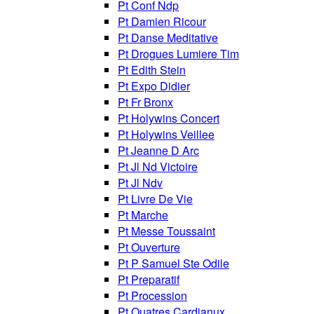
Pt Conf Ndp
Pt Damien Ricour
Pt Danse Meditative
Pt Drogues Lumiere Tim
Pt Edith Stein
Pt Expo Didier
Pt Fr Bronx
Pt Holywins Concert
Pt Holywins Veillee
Pt Jeanne D Arc
Pt Jl Nd Victoire
Pt Jl Ndv
Pt Livre De Vie
Pt Marche
Pt Messe Toussaint
Pt Ouverture
Pt P Samuel Ste Odile
Pt Preparatif
Pt Procession
Pt Quatres Cardianux