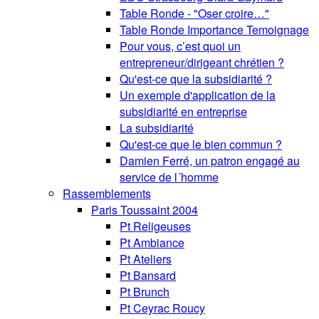
Table Ronde - "Oser croire…"
Table Ronde Importance Temoignage
Pour vous, c’est quoi un
entrepreneur/dirigeant chrétien ?
Qu'est-ce que la subsidiarité ?
Un exemple d'application de la
subsidiarité en entreprise
La subsidiarité
Qu'est-ce que le bien commun ?
Damien Ferré, un patron engagé au
service de l´homme
Rassemblements
Paris Toussaint 2004
Pt Religeuses
Pt Ambiance
Pt Ateliers
Pt Bansard
Pt Brunch
Pt Ceyrac Roucy