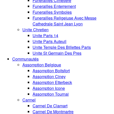
Funerailles Cimetiere
Funerailles Enterrement
Funerailles Symboles
Funerailles Religeiuse Avec Messe
Cathedrale Saint Jean Lyon
Unite Chretien
Unite Paris 14
Unite Paris Auteuil
Unite Temple Des Billettes Paris
Unite St Germain Des Pres
Communautés
Assomption Belgique
Assomption Boitsfort
Assomption Ciney
Assomption Etterbeck
Assomption Icone
Assomption Tournai
Carmel
Carmel De Clamart
Carmel De Montmartre