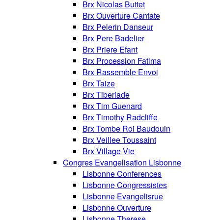
Brx Nicolas Buttet
Brx Ouverture Cantate
Brx Pelerin Danseur
Brx Pere Badelier
Brx Priere Efant
Brx Procession Fatima
Brx Rassemble Envoi
Brx Taize
Brx Tiberiade
Brx Tim Guenard
Brx Timothy Radcliffe
Brx Tombe Roi Baudouin
Brx Veillee Toussaint
Brx Village Vie
Congres Evangelisation Lisbonne
Lisbonne Conferences
Lisbonne Congressistes
Lisbonne Evangelisrue
Lisbonne Ouverture
Lisbonne Therese