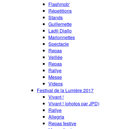
Flashmob'
Répetitions
Stands
Guillemette
Ladji Diallo
Marionnettes
Spectacle
Repas
Veillée
Repas
Rallye
Messe
Videos
Festival de la Lumière 2017
Vivant !
Vivant ! (photos par JPD)
Rallye
Allegria
Repas festive