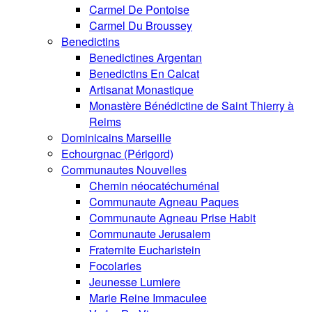
Carmel De Pontoise
Carmel Du Broussey
Benedictins
Benedictines Argentan
Benedictins En Calcat
Artisanat Monastique
Monastère Bénédictine de Saint Thierry à
Reims
Dominicains Marseille
Echourgnac (Périgord)
Communautes Nouvelles
Chemin néocatéchuménal
Communaute Agneau Paques
Communaute Agneau Prise Habit
Communaute Jerusalem
Fraternite Eucharistein
Focolaries
Jeunesse Lumiere
Marie Reine Immaculee