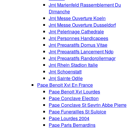
Jmj Marienfeld Rassemblement Du
Dimanche
Jmj Messe Ouverture Koeln
Jmj Messe Ouverture Dusseldorf
Jmj Pelerinage Cathedrale
Jmj Personnes Handicapees
Jmj Preparatifs Domus Vitae
Jmj Preparatifs Lancement Ndp
Jmj Preparatifs Randorollermagr
Jmj Rhein Stadion Italie
Jmj Schoenstatt
Jmj Sainte Odile
Pape Benoit Xvi En France
Pape Benoit Xvi Lourdes
Pape Conclave Election
Pape Conclave St Sevrin Abbe Pierre
Pape Funerailles St Sulpice
Pape Lourdes 2004
Pape Paris Bernardins