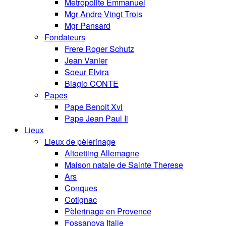
Metropolite Emmanuel
Mgr Andre Vingt Trois
Mgr Pansard
Fondateurs
Frere Roger Schutz
Jean Vanier
Soeur Elvira
Biagio CONTE
Papes
Pape Benoit Xvi
Pape Jean Paul Ii
Lieux
Lieux de pèlerinage
Altoetting Allemagne
Maison natale de Sainte Therese
Ars
Conques
Cotignac
Pèlerinage en Provence
Fossanova Italie