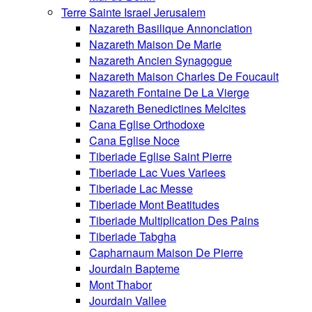
Terre Sainte Israel Jerusalem
Nazareth Basilique Annonciation
Nazareth Maison De Marie
Nazareth Ancien Synagogue
Nazareth Maison Charles De Foucault
Nazareth Fontaine De La Vierge
Nazareth Benedictines Melcites
Cana Eglise Orthodoxe
Cana Eglise Noce
Tiberiade Eglise Saint Pierre
Tiberiade Lac Vues Variees
Tiberiade Lac Messe
Tiberiade Mont Beatitudes
Tiberiade Multiplication Des Pains
Tiberiade Tabgha
Capharnaum Maison De Pierre
Jourdain Bapteme
Mont Thabor
Jourdain Vallee