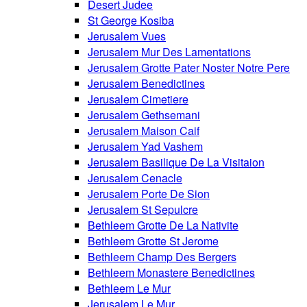
Desert Judee
St George Kosiba
Jerusalem Vues
Jerusalem Mur Des Lamentations
Jerusalem Grotte Pater Noster Notre Pere
Jerusalem Benedictines
Jerusalem Cimetiere
Jerusalem Gethsemani
Jerusalem Maison Caif
Jerusalem Yad Vashem
Jerusalem Basilique De La Visitaion
Jerusalem Cenacle
Jerusalem Porte De Sion
Jerusalem St Sepulcre
Bethleem Grotte De La Nativite
Bethleem Grotte St Jerome
Bethleem Champ Des Bergers
Bethleem Monastere Benedictines
Bethleem Le Mur
Jerusalem Le Mur