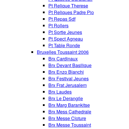
Pt Relique Therese
Pt Reliques Padre Pio
Pt Repas Sdf
Pt Rollers
Pt Sortie Jeunes
Pt Spect Agneau
Pt Table Ronde
Bruxelles Toussaint 2006
Brx Cardinaux
Brx Devant Basilique
Brx Enzo Bianchi
Brx Festival Jeunes
Brx Frat Jerusalem
Brx Laudes
Brx Le Derangile
Brx Marg Barankitse
Brx Mess Cathedrale
Brx Messe Cloture
Brx Messe Toussaint