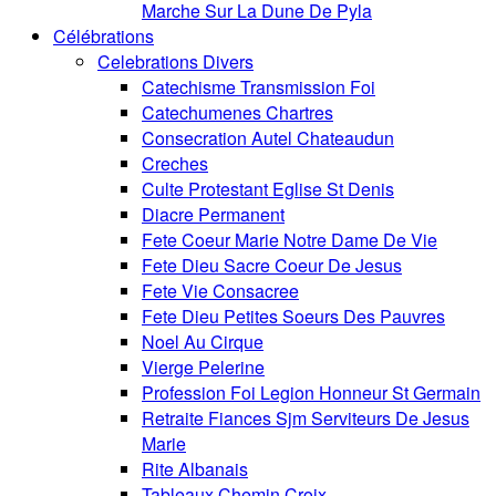
Marche Sur La Dune De Pyla
Célébrations
Celebrations Divers
Catechisme Transmission Foi
Catechumenes Chartres
Consecration Autel Chateaudun
Creches
Culte Protestant Eglise St Denis
Diacre Permanent
Fete Coeur Marie Notre Dame De Vie
Fete Dieu Sacre Coeur De Jesus
Fete Vie Consacree
Fete Dieu Petites Soeurs Des Pauvres
Noel Au Cirque
Vierge Pelerine
Profession Foi Legion Honneur St Germain
Retraite Fiances Sjm Serviteurs De Jesus
Marie
Rite Albanais
Tableaux Chemin Croix