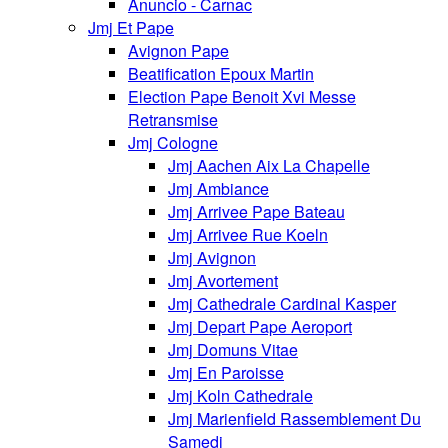
Anuncio - Carnac
Jmj Et Pape
Avignon Pape
Beatification Epoux Martin
Election Pape Benoit Xvi Messe
Retransmise
Jmj Cologne
Jmj Aachen Aix La Chapelle
Jmj Ambiance
Jmj Arrivee Pape Bateau
Jmj Arrivee Rue Koeln
Jmj Avignon
Jmj Avortement
Jmj Cathedrale Cardinal Kasper
Jmj Depart Pape Aeroport
Jmj Domuns Vitae
Jmj En Paroisse
Jmj Koln Cathedrale
Jmj Marienfield Rassemblement Du
Samedi