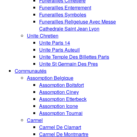
Funerailles Cimetiere
Funerailles Enterrement
Funerailles Symboles
Funerailles Religeiuse Avec Messe
Cathedrale Saint Jean Lyon
Unite Chretien
Unite Paris 14
Unite Paris Auteuil
Unite Temple Des Billettes Paris
Unite St Germain Des Pres
Communautés
Assomption Belgique
Assomption Boitsfort
Assomption Ciney
Assomption Etterbeck
Assomption Icone
Assomption Tournai
Carmel
Carmel De Clamart
Carmel De Montmartre