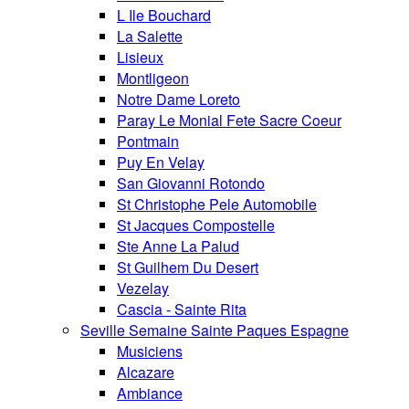
L Ile Bouchard
La Salette
Lisieux
Montligeon
Notre Dame Loreto
Paray Le Monial Fete Sacre Coeur
Pontmain
Puy En Velay
San Giovanni Rotondo
St Christophe Pele Automobile
St Jacques Compostelle
Ste Anne La Palud
St Guilhem Du Desert
Vezelay
Cascia - Sainte Rita
Seville Semaine Sainte Paques Espagne
Musiciens
Alcazare
Ambiance