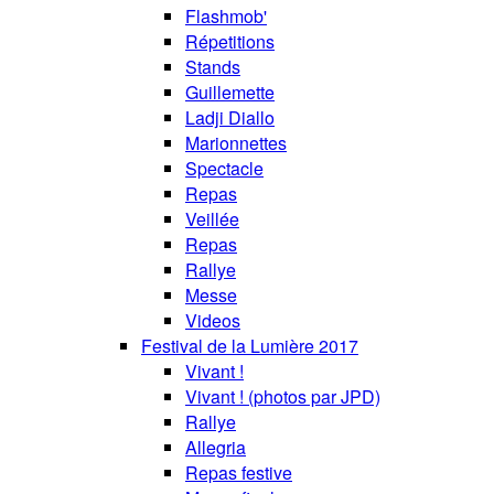
Flashmob'
Répetitions
Stands
Guillemette
Ladji Diallo
Marionnettes
Spectacle
Repas
Veillée
Repas
Rallye
Messe
Videos
Festival de la Lumière 2017
Vivant !
Vivant ! (photos par JPD)
Rallye
Allegria
Repas festive