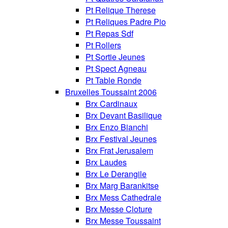
Pt Relique Therese
Pt Reliques Padre Pio
Pt Repas Sdf
Pt Rollers
Pt Sortie Jeunes
Pt Spect Agneau
Pt Table Ronde
Bruxelles Toussaint 2006
Brx Cardinaux
Brx Devant Basilique
Brx Enzo Bianchi
Brx Festival Jeunes
Brx Frat Jerusalem
Brx Laudes
Brx Le Derangile
Brx Marg Barankitse
Brx Mess Cathedrale
Brx Messe Cloture
Brx Messe Toussaint