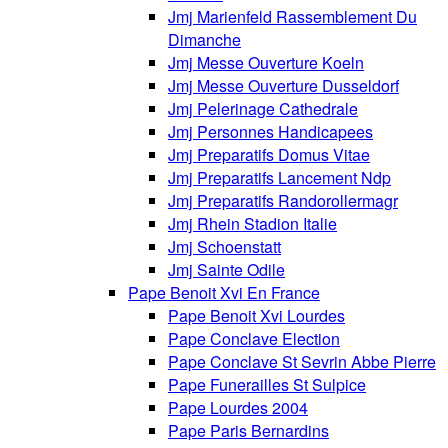
Jmj Marienfeld Rassemblement Du
Dimanche
Jmj Messe Ouverture Koeln
Jmj Messe Ouverture Dusseldorf
Jmj Pelerinage Cathedrale
Jmj Personnes Handicapees
Jmj Preparatifs Domus Vitae
Jmj Preparatifs Lancement Ndp
Jmj Preparatifs Randorollermagr
Jmj Rhein Stadion Italie
Jmj Schoenstatt
Jmj Sainte Odile
Pape Benoit Xvi En France
Pape Benoit Xvi Lourdes
Pape Conclave Election
Pape Conclave St Sevrin Abbe Pierre
Pape Funerailles St Sulpice
Pape Lourdes 2004
Pape Paris Bernardins