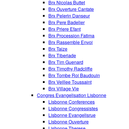
Brx Nicolas Buttet
Brx Ouverture Cantate
Brx Pelerin Danseur
Brx Pere Badelier
Brx Priere Efant
Brx Procession Fatima
Brx Rassemble Envoi
Brx Taize
Brx Tiberiade
Brx Tim Guenard
Brx Timothy Radcliffe
Brx Tombe Roi Baudouin
Brx Veillee Toussaint
Brx Village Vie
Congres Evangelisation Lisbonne
Lisbonne Conferences
Lisbonne Congressistes
Lisbonne Evangelisrue
Lisbonne Ouverture
Lisbonne Therese