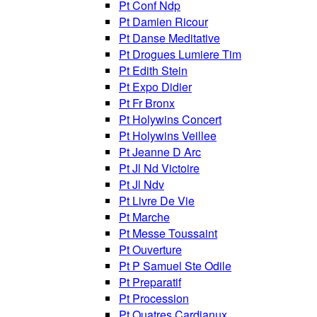
Pt Conf Ndp
Pt Damien Ricour
Pt Danse Meditative
Pt Drogues Lumiere Tim
Pt Edith Stein
Pt Expo Didier
Pt Fr Bronx
Pt Holywins Concert
Pt Holywins Veillee
Pt Jeanne D Arc
Pt Jl Nd Victoire
Pt Jl Ndv
Pt Livre De Vie
Pt Marche
Pt Messe Toussaint
Pt Ouverture
Pt P Samuel Ste Odile
Pt Preparatif
Pt Procession
Pt Quatres Cardianux