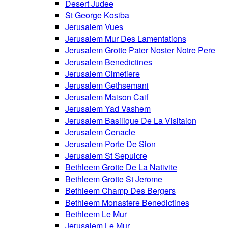
Desert Judee
St George Kosiba
Jerusalem Vues
Jerusalem Mur Des Lamentations
Jerusalem Grotte Pater Noster Notre Pere
Jerusalem Benedictines
Jerusalem Cimetiere
Jerusalem Gethsemani
Jerusalem Maison Caif
Jerusalem Yad Vashem
Jerusalem Basilique De La Visitaion
Jerusalem Cenacle
Jerusalem Porte De Sion
Jerusalem St Sepulcre
Bethleem Grotte De La Nativite
Bethleem Grotte St Jerome
Bethleem Champ Des Bergers
Bethleem Monastere Benedictines
Bethleem Le Mur
Jerusalem Le Mur