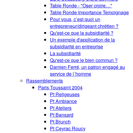
Table Ronde - "Oser croire…"
Table Ronde Importance Temoignage
Pour vous, c’est quoi un
entrepreneur/dirigeant chrétien ?
Qu'est-ce que la subsidiarité ?
Un exemple d'application de la
subsidiarité en entreprise
La subsidiarité
Qu'est-ce que le bien commun ?
Damien Ferré, un patron engagé au
service de l´homme
Rassemblements
Paris Toussaint 2004
Pt Religeuses
Pt Ambiance
Pt Ateliers
Pt Bansard
Pt Brunch
Pt Ceyrac Roucy