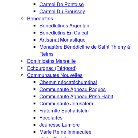
Carmel De Pontoise
Carmel Du Broussey
Benedictins
Benedictines Argentan
Benedictins En Calcat
Artisanat Monastique
Monastère Bénédictine de Saint Thierry à
Reims
Dominicains Marseille
Echourgnac (Périgord)
Communautes Nouvelles
Chemin néocatéchuménal
Communaute Agneau Paques
Communaute Agneau Prise Habit
Communaute Jerusalem
Fraternite Eucharistein
Focolaries
Jeunesse Lumiere
Marie Reine Immaculee