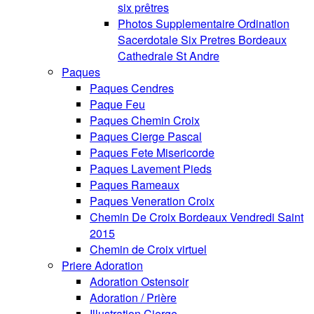
six prêtres
Photos Supplementaire Ordination
Sacerdotale Six Pretres Bordeaux
Cathedrale St Andre
Paques
Paques Cendres
Paque Feu
Paques Chemin Croix
Paques Cierge Pascal
Paques Fete Misericorde
Paques Lavement Pieds
Paques Rameaux
Paques Veneration Croix
Chemin De Croix Bordeaux Vendredi Saint
2015
Chemin de Croix virtuel
Priere Adoration
Adoration Ostensoir
Adoration / Prière
Illustration Cierge