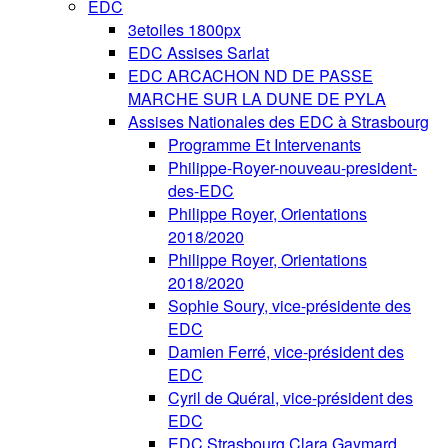
EDC
3etoiles 1800px
EDC Assises Sarlat
EDC ARCACHON ND DE PASSE
MARCHE SUR LA DUNE DE PYLA
Assises Nationales des EDC à Strasbourg
Programme Et Intervenants
Philippe-Royer-nouveau-president-
des-EDC
Philippe Royer, Orientations
2018/2020
Philippe Royer, Orientations
2018/2020
Sophie Soury, vice-présidente des
EDC
Damien Ferré, vice-président des
EDC
Cyril de Quéral, vice-président des
EDC
EDC Strasbourg Clara Gaymard