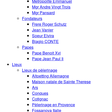
Metropolite Emmanuel
Mgr Andre Vingt Trois
Mgr Pansard
Fondateurs
Frere Roger Schutz
Jean Vanier
Soeur Elvira
Biagio CONTE
Papes
Pape Benoit Xvi
Pape Jean Paul Ii
Lieux
Lieux de pèlerinage
Altoetting Allemagne
Maison natale de Sainte Therese
Ars
Conques
Cotignac
Pèlerinage en Provence
Fossanova Italie