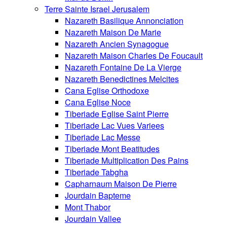
Terre Sainte Israel Jerusalem
Nazareth Basilique Annonciation
Nazareth Maison De Marie
Nazareth Ancien Synagogue
Nazareth Maison Charles De Foucault
Nazareth Fontaine De La Vierge
Nazareth Benedictines Melcites
Cana Eglise Orthodoxe
Cana Eglise Noce
Tiberiade Eglise Saint Pierre
Tiberiade Lac Vues Variees
Tiberiade Lac Messe
Tiberiade Mont Beatitudes
Tiberiade Multiplication Des Pains
Tiberiade Tabgha
Capharnaum Maison De Pierre
Jourdain Bapteme
Mont Thabor
Jourdain Vallee