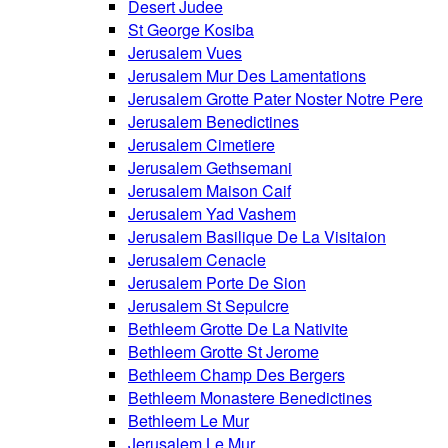
Desert Judee
St George Kosiba
Jerusalem Vues
Jerusalem Mur Des Lamentations
Jerusalem Grotte Pater Noster Notre Pere
Jerusalem Benedictines
Jerusalem Cimetiere
Jerusalem Gethsemani
Jerusalem Maison Caif
Jerusalem Yad Vashem
Jerusalem Basilique De La Visitaion
Jerusalem Cenacle
Jerusalem Porte De Sion
Jerusalem St Sepulcre
Bethleem Grotte De La Nativite
Bethleem Grotte St Jerome
Bethleem Champ Des Bergers
Bethleem Monastere Benedictines
Bethleem Le Mur
Jerusalem Le Mur