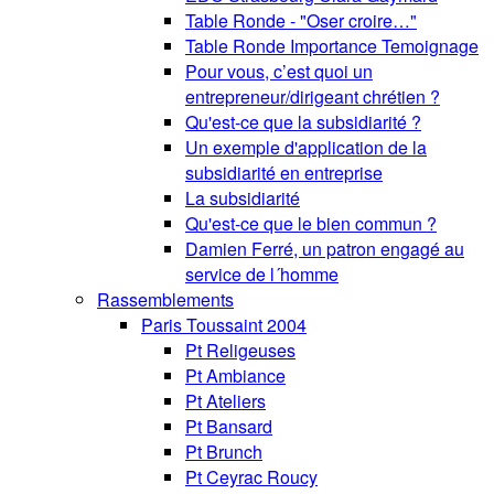
Table Ronde - "Oser croire…"
Table Ronde Importance Temoignage
Pour vous, c’est quoi un
entrepreneur/dirigeant chrétien ?
Qu'est-ce que la subsidiarité ?
Un exemple d'application de la
subsidiarité en entreprise
La subsidiarité
Qu'est-ce que le bien commun ?
Damien Ferré, un patron engagé au
service de l´homme
Rassemblements
Paris Toussaint 2004
Pt Religeuses
Pt Ambiance
Pt Ateliers
Pt Bansard
Pt Brunch
Pt Ceyrac Roucy