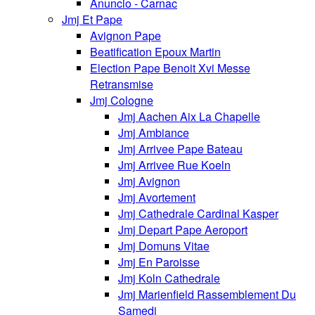
Anuncio - Carnac
Jmj Et Pape
Avignon Pape
Beatification Epoux Martin
Election Pape Benoit Xvi Messe
Retransmise
Jmj Cologne
Jmj Aachen Aix La Chapelle
Jmj Ambiance
Jmj Arrivee Pape Bateau
Jmj Arrivee Rue Koeln
Jmj Avignon
Jmj Avortement
Jmj Cathedrale Cardinal Kasper
Jmj Depart Pape Aeroport
Jmj Domuns Vitae
Jmj En Paroisse
Jmj Koln Cathedrale
Jmj Marienfield Rassemblement Du
Samedi