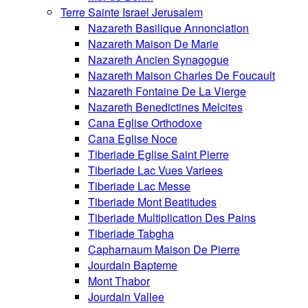
Terre Sainte Israel Jerusalem
Nazareth Basilique Annonciation
Nazareth Maison De Marie
Nazareth Ancien Synagogue
Nazareth Maison Charles De Foucault
Nazareth Fontaine De La Vierge
Nazareth Benedictines Melcites
Cana Eglise Orthodoxe
Cana Eglise Noce
Tiberiade Eglise Saint Pierre
Tiberiade Lac Vues Variees
Tiberiade Lac Messe
Tiberiade Mont Beatitudes
Tiberiade Multiplication Des Pains
Tiberiade Tabgha
Capharnaum Maison De Pierre
Jourdain Bapteme
Mont Thabor
Jourdain Vallee