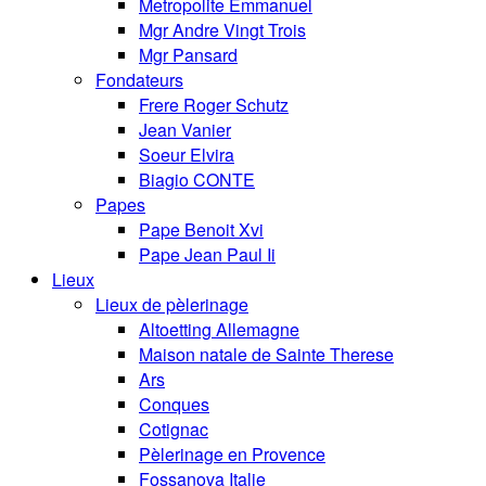
Metropolite Emmanuel
Mgr Andre Vingt Trois
Mgr Pansard
Fondateurs
Frere Roger Schutz
Jean Vanier
Soeur Elvira
Biagio CONTE
Papes
Pape Benoit Xvi
Pape Jean Paul Ii
Lieux
Lieux de pèlerinage
Altoetting Allemagne
Maison natale de Sainte Therese
Ars
Conques
Cotignac
Pèlerinage en Provence
Fossanova Italie