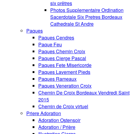
six prêtres
Photos Supplementaire Ordination
Sacerdotale Six Pretres Bordeaux
Cathedrale St Andre
Paques
Paques Cendres
Paque Feu
Paques Chemin Croix
Paques Cierge Pascal
Paques Fete Misericorde
Paques Lavement Pieds
Paques Rameaux
Paques Veneration Croix
Chemin De Croix Bordeaux Vendredi Saint
2015
Chemin de Croix virtuel
Priere Adoration
Adoration Ostensoir
Adoration / Prière
Illustration Cierge