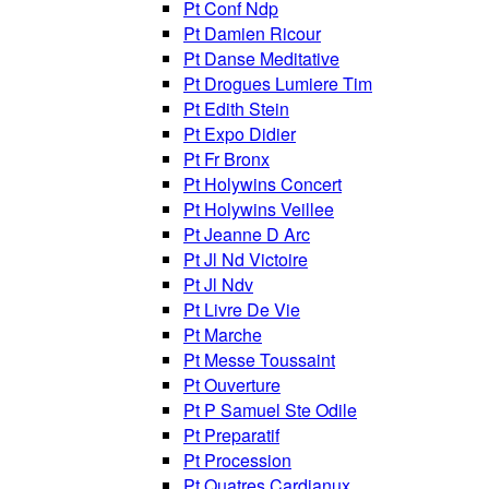
Pt Conf Ndp
Pt Damien Ricour
Pt Danse Meditative
Pt Drogues Lumiere Tim
Pt Edith Stein
Pt Expo Didier
Pt Fr Bronx
Pt Holywins Concert
Pt Holywins Veillee
Pt Jeanne D Arc
Pt Jl Nd Victoire
Pt Jl Ndv
Pt Livre De Vie
Pt Marche
Pt Messe Toussaint
Pt Ouverture
Pt P Samuel Ste Odile
Pt Preparatif
Pt Procession
Pt Quatres Cardianux