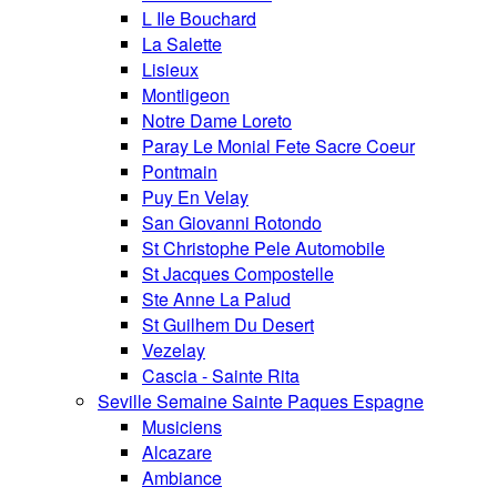
L Ile Bouchard
La Salette
Lisieux
Montligeon
Notre Dame Loreto
Paray Le Monial Fete Sacre Coeur
Pontmain
Puy En Velay
San Giovanni Rotondo
St Christophe Pele Automobile
St Jacques Compostelle
Ste Anne La Palud
St Guilhem Du Desert
Vezelay
Cascia - Sainte Rita
Seville Semaine Sainte Paques Espagne
Musiciens
Alcazare
Ambiance