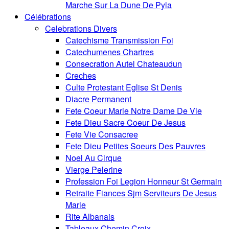
Marche Sur La Dune De Pyla
Célébrations
Celebrations Divers
Catechisme Transmission Foi
Catechumenes Chartres
Consecration Autel Chateaudun
Creches
Culte Protestant Eglise St Denis
Diacre Permanent
Fete Coeur Marie Notre Dame De Vie
Fete Dieu Sacre Coeur De Jesus
Fete Vie Consacree
Fete Dieu Petites Soeurs Des Pauvres
Noel Au Cirque
Vierge Pelerine
Profession Foi Legion Honneur St Germain
Retraite Fiances Sjm Serviteurs De Jesus
Marie
Rite Albanais
Tableaux Chemin Croix