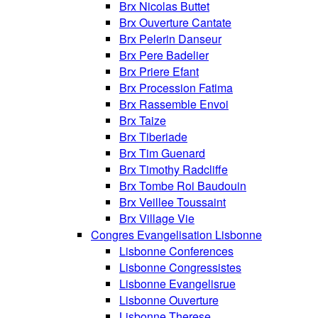
Brx Nicolas Buttet
Brx Ouverture Cantate
Brx Pelerin Danseur
Brx Pere Badelier
Brx Priere Efant
Brx Procession Fatima
Brx Rassemble Envoi
Brx Taize
Brx Tiberiade
Brx Tim Guenard
Brx Timothy Radcliffe
Brx Tombe Roi Baudouin
Brx Veillee Toussaint
Brx Village Vie
Congres Evangelisation Lisbonne
Lisbonne Conferences
Lisbonne Congressistes
Lisbonne Evangelisrue
Lisbonne Ouverture
Lisbonne Therese