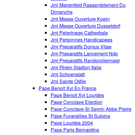
Jmj Marienfeld Rassemblement Du
Dimanche
Jmj Messe Ouverture Koeln
Jmj Messe Ouverture Dusseldorf
Jmj Pelerinage Cathedrale
Jmj Personnes Handicapees
Jmj Preparatifs Domus Vitae
Jmj Preparatifs Lancement Ndp
Jmj Preparatifs Randorollermagr
Jmj Rhein Stadion Italie
Jmj Schoenstatt
Jmj Sainte Odile
Pape Benoit Xvi En France
Pape Benoit Xvi Lourdes
Pape Conclave Election
Pape Conclave St Sevrin Abbe Pierre
Pape Funerailles St Sulpice
Pape Lourdes 2004
Pape Paris Bernardins