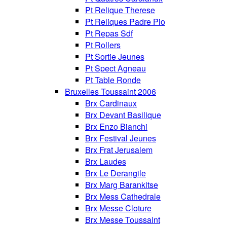
Pt Relique Therese
Pt Reliques Padre Pio
Pt Repas Sdf
Pt Rollers
Pt Sortie Jeunes
Pt Spect Agneau
Pt Table Ronde
Bruxelles Toussaint 2006
Brx Cardinaux
Brx Devant Basilique
Brx Enzo Bianchi
Brx Festival Jeunes
Brx Frat Jerusalem
Brx Laudes
Brx Le Derangile
Brx Marg Barankitse
Brx Mess Cathedrale
Brx Messe Cloture
Brx Messe Toussaint