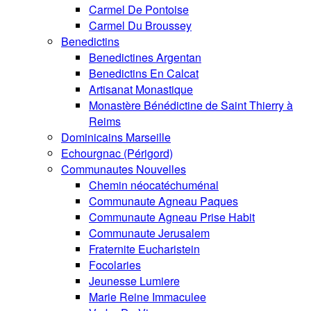
Carmel De Pontoise
Carmel Du Broussey
Benedictins
Benedictines Argentan
Benedictins En Calcat
Artisanat Monastique
Monastère Bénédictine de Saint Thierry à
Reims
Dominicains Marseille
Echourgnac (Périgord)
Communautes Nouvelles
Chemin néocatéchuménal
Communaute Agneau Paques
Communaute Agneau Prise Habit
Communaute Jerusalem
Fraternite Eucharistein
Focolaries
Jeunesse Lumiere
Marie Reine Immaculee