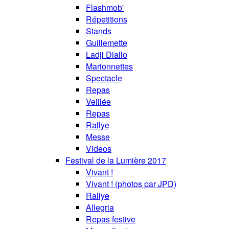
Flashmob'
Répetitions
Stands
Guillemette
Ladji Diallo
Marionnettes
Spectacle
Repas
Veillée
Repas
Rallye
Messe
Videos
Festival de la Lumière 2017
Vivant !
Vivant ! (photos par JPD)
Rallye
Allegria
Repas festive