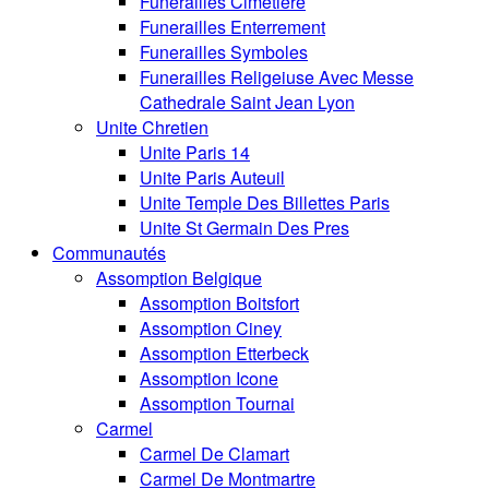
Funerailles Cimetiere
Funerailles Enterrement
Funerailles Symboles
Funerailles Religeiuse Avec Messe
Cathedrale Saint Jean Lyon
Unite Chretien
Unite Paris 14
Unite Paris Auteuil
Unite Temple Des Billettes Paris
Unite St Germain Des Pres
Communautés
Assomption Belgique
Assomption Boitsfort
Assomption Ciney
Assomption Etterbeck
Assomption Icone
Assomption Tournai
Carmel
Carmel De Clamart
Carmel De Montmartre