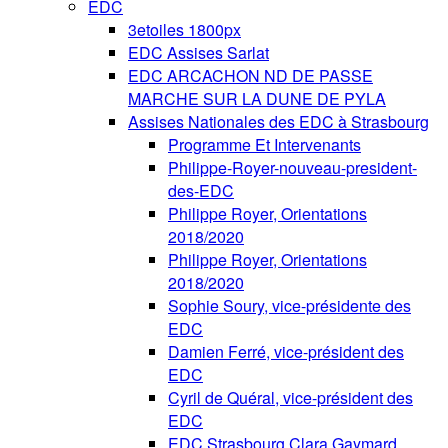
EDC
3etoiles 1800px
EDC Assises Sarlat
EDC ARCACHON ND DE PASSE
MARCHE SUR LA DUNE DE PYLA
Assises Nationales des EDC à Strasbourg
Programme Et Intervenants
Philippe-Royer-nouveau-president-
des-EDC
Philippe Royer, Orientations
2018/2020
Philippe Royer, Orientations
2018/2020
Sophie Soury, vice-présidente des
EDC
Damien Ferré, vice-président des
EDC
Cyril de Quéral, vice-président des
EDC
EDC Strasbourg Clara Gaymard