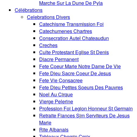
Marche Sur La Dune De Pyla
Célébrations
Celebrations Divers
Catechisme Transmission Foi
Catechumenes Chartres
Consecration Autel Chateaudun
Creches
Culte Protestant Eglise St Denis
Diacre Permanent
Fete Coeur Marie Notre Dame De Vie
Fete Dieu Sacre Coeur De Jesus
Fete Vie Consacree
Fete Dieu Petites Soeurs Des Pauvres
Noel Au Cirque
Vierge Pelerine
Profession Foi Legion Honneur St Germain
Retraite Fiances Sjm Serviteurs De Jesus
Marie
Rite Albanais
Tableaux Chemin Croix