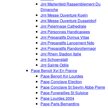
Jmj Marienfeld Rassemblement Du
Dimanche
Jmj Messe Ouverture Koeln
Jmj Messe Ouverture Dusseldorf
Jmj Pelerinage Cathedrale
Jmj Personnes Handicapees
Jmj Preparatifs Domus Vitae
Jmj Preparatifs Lancement Ndp
Jmj Preparatifs Randorollermagr
Jmj Rhein Stadion Italie
Jmj Schoenstatt
Jmj Sainte Odile
Pape Benoit Xvi En France
Pape Benoit Xvi Lourdes
Pape Conclave Election
Pape Conclave St Sevrin Abbe Pierre
Pape Funerailles St Sulpice
Pape Lourdes 2004
Pape Paris Bernardins