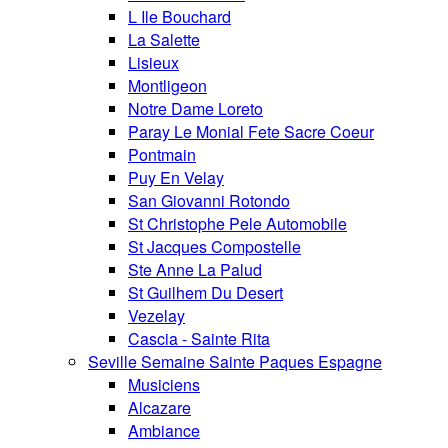
L Ile Bouchard
La Salette
Lisieux
Montligeon
Notre Dame Loreto
Paray Le Monial Fete Sacre Coeur
Pontmain
Puy En Velay
San Giovanni Rotondo
St Christophe Pele Automobile
St Jacques Compostelle
Ste Anne La Palud
St Guilhem Du Desert
Vezelay
Cascia - Sainte Rita
Seville Semaine Sainte Paques Espagne
Musiciens
Alcazare
Ambiance