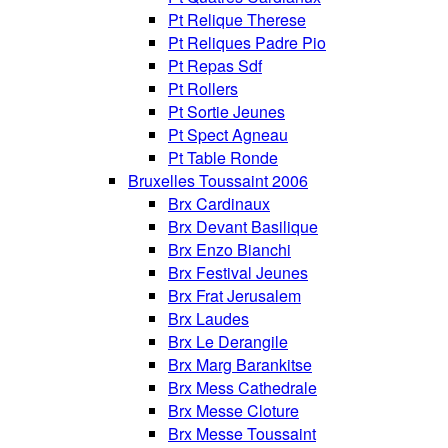
Pt Relique Therese
Pt Reliques Padre Pio
Pt Repas Sdf
Pt Rollers
Pt Sortie Jeunes
Pt Spect Agneau
Pt Table Ronde
Bruxelles Toussaint 2006
Brx Cardinaux
Brx Devant Basilique
Brx Enzo Bianchi
Brx Festival Jeunes
Brx Frat Jerusalem
Brx Laudes
Brx Le Derangile
Brx Marg Barankitse
Brx Mess Cathedrale
Brx Messe Cloture
Brx Messe Toussaint