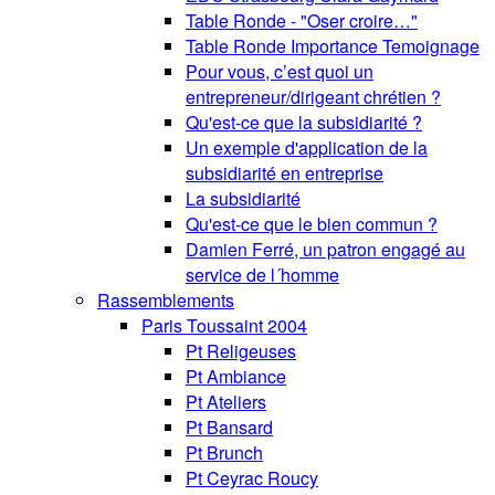
Table Ronde - "Oser croire…"
Table Ronde Importance Temoignage
Pour vous, c’est quoi un
entrepreneur/dirigeant chrétien ?
Qu'est-ce que la subsidiarité ?
Un exemple d'application de la
subsidiarité en entreprise
La subsidiarité
Qu'est-ce que le bien commun ?
Damien Ferré, un patron engagé au
service de l´homme
Rassemblements
Paris Toussaint 2004
Pt Religeuses
Pt Ambiance
Pt Ateliers
Pt Bansard
Pt Brunch
Pt Ceyrac Roucy