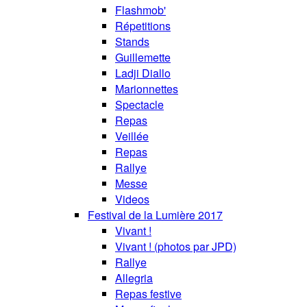
Flashmob'
Répetitions
Stands
Guillemette
Ladji Diallo
Marionnettes
Spectacle
Repas
Veillée
Repas
Rallye
Messe
Videos
Festival de la Lumière 2017
Vivant !
Vivant ! (photos par JPD)
Rallye
Allegria
Repas festive