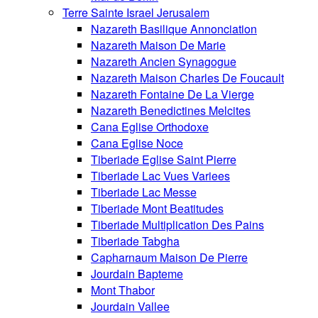
Terre Sainte Israel Jerusalem
Nazareth Basilique Annonciation
Nazareth Maison De Marie
Nazareth Ancien Synagogue
Nazareth Maison Charles De Foucault
Nazareth Fontaine De La Vierge
Nazareth Benedictines Melcites
Cana Eglise Orthodoxe
Cana Eglise Noce
Tiberiade Eglise Saint Pierre
Tiberiade Lac Vues Variees
Tiberiade Lac Messe
Tiberiade Mont Beatitudes
Tiberiade Multiplication Des Pains
Tiberiade Tabgha
Capharnaum Maison De Pierre
Jourdain Bapteme
Mont Thabor
Jourdain Vallee