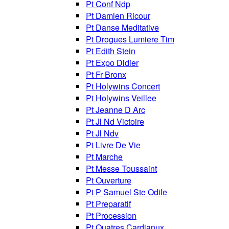
Pt Conf Ndp
Pt Damien Ricour
Pt Danse Meditative
Pt Drogues Lumiere Tim
Pt Edith Stein
Pt Expo Didier
Pt Fr Bronx
Pt Holywins Concert
Pt Holywins Veillee
Pt Jeanne D Arc
Pt Jl Nd Victoire
Pt Jl Ndv
Pt Livre De Vie
Pt Marche
Pt Messe Toussaint
Pt Ouverture
Pt P Samuel Ste Odile
Pt Preparatif
Pt Procession
Pt Quatres Cardianux