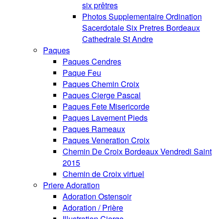
six prêtres
Photos Supplementaire Ordination
Sacerdotale Six Pretres Bordeaux
Cathedrale St Andre
Paques
Paques Cendres
Paque Feu
Paques Chemin Croix
Paques Cierge Pascal
Paques Fete Misericorde
Paques Lavement Pieds
Paques Rameaux
Paques Veneration Croix
Chemin De Croix Bordeaux Vendredi Saint
2015
Chemin de Croix virtuel
Priere Adoration
Adoration Ostensoir
Adoration / Prière
Illustration Cierge