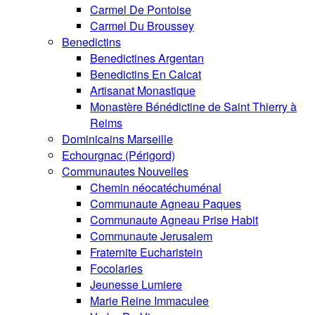
Carmel De Pontoise
Carmel Du Broussey
Benedictins
Benedictines Argentan
Benedictins En Calcat
Artisanat Monastique
Monastère Bénédictine de Saint Thierry à
Reims
Dominicains Marseille
Echourgnac (Périgord)
Communautes Nouvelles
Chemin néocatéchuménal
Communaute Agneau Paques
Communaute Agneau Prise Habit
Communaute Jerusalem
Fraternite Eucharistein
Focolaries
Jeunesse Lumiere
Marie Reine Immaculee