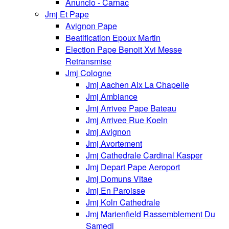
Anuncio - Carnac
Jmj Et Pape
Avignon Pape
Beatification Epoux Martin
Election Pape Benoit Xvi Messe
Retransmise
Jmj Cologne
Jmj Aachen Aix La Chapelle
Jmj Ambiance
Jmj Arrivee Pape Bateau
Jmj Arrivee Rue Koeln
Jmj Avignon
Jmj Avortement
Jmj Cathedrale Cardinal Kasper
Jmj Depart Pape Aeroport
Jmj Domuns Vitae
Jmj En Paroisse
Jmj Koln Cathedrale
Jmj Marienfield Rassemblement Du
Samedi