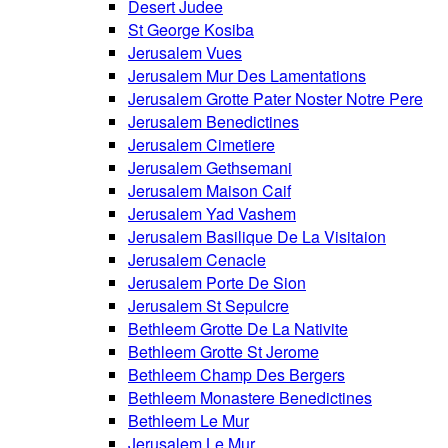
Desert Judee
St George Kosiba
Jerusalem Vues
Jerusalem Mur Des Lamentations
Jerusalem Grotte Pater Noster Notre Pere
Jerusalem Benedictines
Jerusalem Cimetiere
Jerusalem Gethsemani
Jerusalem Maison Caif
Jerusalem Yad Vashem
Jerusalem Basilique De La Visitaion
Jerusalem Cenacle
Jerusalem Porte De Sion
Jerusalem St Sepulcre
Bethleem Grotte De La Nativite
Bethleem Grotte St Jerome
Bethleem Champ Des Bergers
Bethleem Monastere Benedictines
Bethleem Le Mur
Jerusalem Le Mur