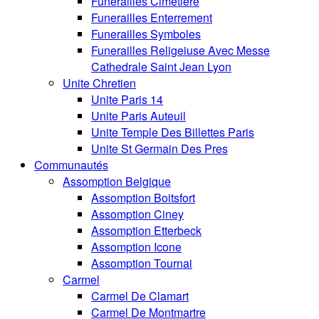
Funerailles Cimetiere
Funerailles Enterrement
Funerailles Symboles
Funerailles Religeiuse Avec Messe
Cathedrale Saint Jean Lyon
Unite Chretien
Unite Paris 14
Unite Paris Auteuil
Unite Temple Des Billettes Paris
Unite St Germain Des Pres
Communautés
Assomption Belgique
Assomption Boitsfort
Assomption Ciney
Assomption Etterbeck
Assomption Icone
Assomption Tournai
Carmel
Carmel De Clamart
Carmel De Montmartre