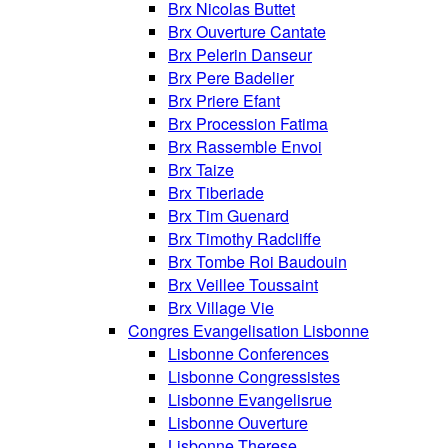
Brx Nicolas Buttet
Brx Ouverture Cantate
Brx Pelerin Danseur
Brx Pere Badelier
Brx Priere Efant
Brx Procession Fatima
Brx Rassemble Envoi
Brx Taize
Brx Tiberiade
Brx Tim Guenard
Brx Timothy Radcliffe
Brx Tombe Roi Baudouin
Brx Veillee Toussaint
Brx Village Vie
Congres Evangelisation Lisbonne
Lisbonne Conferences
Lisbonne Congressistes
Lisbonne Evangelisrue
Lisbonne Ouverture
Lisbonne Therese