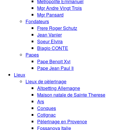
Metropolite Emmanuel
Mgr Andre Vingt Trois
Mgr Pansard
Fondateurs
Frere Roger Schutz
Jean Vanier
Soeur Elvira
Biagio CONTE
Papes
Pape Benoit Xvi
Pape Jean Paul Ii
Lieux
Lieux de pèlerinage
Altoetting Allemagne
Maison natale de Sainte Therese
Ars
Conques
Cotignac
Pèlerinage en Provence
Fossanova Italie