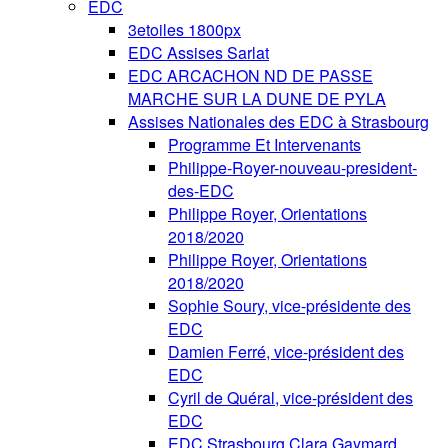
EDC
3etoiles 1800px
EDC Assises Sarlat
EDC ARCACHON ND DE PASSE
MARCHE SUR LA DUNE DE PYLA
Assises Nationales des EDC à Strasbourg
Programme Et Intervenants
Philippe-Royer-nouveau-president-
des-EDC
Philippe Royer, Orientations
2018/2020
Philippe Royer, Orientations
2018/2020
Sophie Soury, vice-présidente des
EDC
Damien Ferré, vice-président des
EDC
Cyril de Quéral, vice-président des
EDC
EDC Strasbourg Clara Gaymard