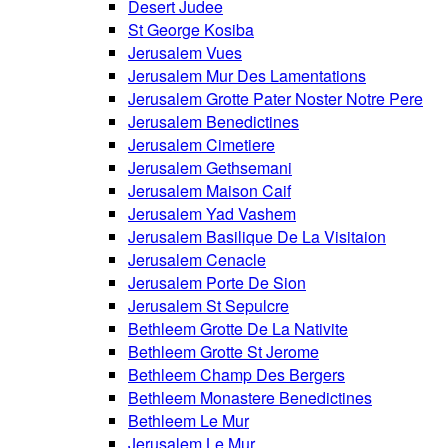
Desert Judee
St George Kosiba
Jerusalem Vues
Jerusalem Mur Des Lamentations
Jerusalem Grotte Pater Noster Notre Pere
Jerusalem Benedictines
Jerusalem Cimetiere
Jerusalem Gethsemani
Jerusalem Maison Caif
Jerusalem Yad Vashem
Jerusalem Basilique De La Visitaion
Jerusalem Cenacle
Jerusalem Porte De Sion
Jerusalem St Sepulcre
Bethleem Grotte De La Nativite
Bethleem Grotte St Jerome
Bethleem Champ Des Bergers
Bethleem Monastere Benedictines
Bethleem Le Mur
Jerusalem Le Mur