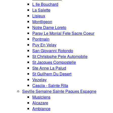
L Ile Bouchard
La Salette
Lisieux
Montligeon
Notre Dame Loreto
Paray Le Monial Fete Sacre Coeur
Pontmain
Puy En Velay
San Giovanni Rotondo
St Christophe Pele Automobile
St Jacques Compostelle
Ste Anne La Palud
St Guilhem Du Desert
Vezelay
Cascia - Sainte Rita
Seville Semaine Sainte Paques Espagne
Musiciens
Alcazare
Ambiance