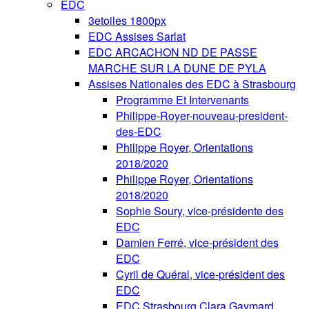
EDC
3etoiles 1800px
EDC Assises Sarlat
EDC ARCACHON ND DE PASSE
MARCHE SUR LA DUNE DE PYLA
Assises Nationales des EDC à Strasbourg
Programme Et Intervenants
Philippe-Royer-nouveau-president-
des-EDC
Philippe Royer, Orientations
2018/2020
Philippe Royer, Orientations
2018/2020
Sophie Soury, vice-présidente des
EDC
Damien Ferré, vice-président des
EDC
Cyril de Quéral, vice-président des
EDC
EDC Strasbourg Clara Gaymard