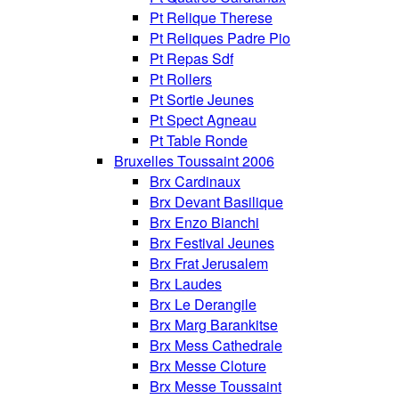
Pt Relique Therese
Pt Reliques Padre Pio
Pt Repas Sdf
Pt Rollers
Pt Sortie Jeunes
Pt Spect Agneau
Pt Table Ronde
Bruxelles Toussaint 2006
Brx Cardinaux
Brx Devant Basilique
Brx Enzo Bianchi
Brx Festival Jeunes
Brx Frat Jerusalem
Brx Laudes
Brx Le Derangile
Brx Marg Barankitse
Brx Mess Cathedrale
Brx Messe Cloture
Brx Messe Toussaint