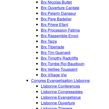
Brx Nicolas Buttet
Brx Ouverture Cantate
Brx Pelerin Danseur
Brx Pere Badelier
Brx Priere Efant
Brx Procession Fatima
Brx Rassemble Envoi
Brx Taize
Brx Tiberiade
Brx Tim Guenard
Brx Timothy Radcliffe
Brx Tombe Roi Baudouin
Brx Veillee Toussaint
Brx Village Vie
Congres Evangelisation Lisbonne
Lisbonne Conferences
Lisbonne Congressistes
Lisbonne Evangelisrue
Lisbonne Ouverture
Lisbonne Therese