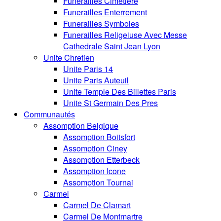
Funerailles Cimetiere
Funerailles Enterrement
Funerailles Symboles
Funerailles Religeiuse Avec Messe
Cathedrale Saint Jean Lyon
Unite Chretien
Unite Paris 14
Unite Paris Auteuil
Unite Temple Des Billettes Paris
Unite St Germain Des Pres
Communautés
Assomption Belgique
Assomption Boitsfort
Assomption Ciney
Assomption Etterbeck
Assomption Icone
Assomption Tournai
Carmel
Carmel De Clamart
Carmel De Montmartre