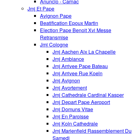
Anuncio - Carnac
Jmj Et Pape
Avignon Pape
Beatification Epoux Martin
Election Pape Benoit Xvi Messe
Retransmise
Jmj Cologne
Jmj Aachen Aix La Chapelle
Jmj Ambiance
Jmj Arrivee Pape Bateau
Jmj Arrivee Rue Koeln
Jmj Avignon
Jmj Avortement
Jmj Cathedrale Cardinal Kasper
Jmj Depart Pape Aeroport
Jmj Domuns Vitae
Jmj En Paroisse
Jmj Koln Cathedrale
Jmj Marienfield Rassemblement Du
Samedi