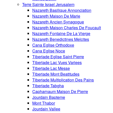
Terre Sainte Israel Jerusalem
Nazareth Basilique Annonciation
Nazareth Maison De Marie
Nazareth Ancien Synagogue
Nazareth Maison Charles De Foucault
Nazareth Fontaine De La Vierge
Nazareth Benedictines Melcites
Cana Eglise Orthodoxe
Cana Eglise Noce
Tiberiade Eglise Saint Pierre
Tiberiade Lac Vues Variees
Tiberiade Lac Messe
Tiberiade Mont Beatitudes
Tiberiade Multiplication Des Pains
Tiberiade Tabgha
Capharnaum Maison De Pierre
Jourdain Bapteme
Mont Thabor
Jourdain Vallee