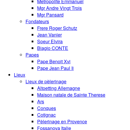
Metropolite Emmanuel
Mgr Andre Vingt Trois
Mgr Pansard
Fondateurs
Frere Roger Schutz
Jean Vanier
Soeur Elvira
Biagio CONTE
Papes
Pape Benoit Xvi
Pape Jean Paul Ii
Lieux
Lieux de pèlerinage
Altoetting Allemagne
Maison natale de Sainte Therese
Ars
Conques
Cotignac
Pèlerinage en Provence
Fossanova Italie