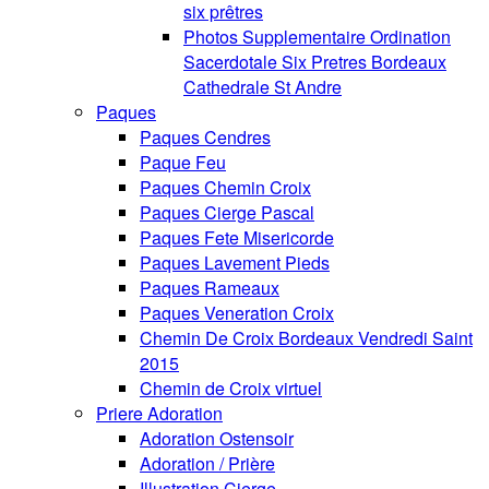
six prêtres
Photos Supplementaire Ordination
Sacerdotale Six Pretres Bordeaux
Cathedrale St Andre
Paques
Paques Cendres
Paque Feu
Paques Chemin Croix
Paques Cierge Pascal
Paques Fete Misericorde
Paques Lavement Pieds
Paques Rameaux
Paques Veneration Croix
Chemin De Croix Bordeaux Vendredi Saint
2015
Chemin de Croix virtuel
Priere Adoration
Adoration Ostensoir
Adoration / Prière
Illustration Cierge