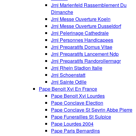
Jmj Marienfeld Rassemblement Du
Dimanche
Jmj Messe Ouverture Koeln
Jmj Messe Ouverture Dusseldorf
Jmj Pelerinage Cathedrale
Jmj Personnes Handicapees
Jmj Preparatifs Domus Vitae
Jmj Preparatifs Lancement Ndp
Jmj Preparatifs Randorollermagr
Jmj Rhein Stadion Italie
Jmj Schoenstatt
Jmj Sainte Odile
Pape Benoit Xvi En France
Pape Benoit Xvi Lourdes
Pape Conclave Election
Pape Conclave St Sevrin Abbe Pierre
Pape Funerailles St Sulpice
Pape Lourdes 2004
Pape Paris Bernardins