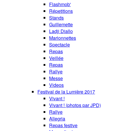
Flashmob'
Répetitions
Stands
Guillemette
Ladji Diallo
Marionnettes
Spectacle
Repas
Veillée
Repas
Rallye
Messe
Videos
Festival de la Lumière 2017
Vivant !
Vivant ! (photos par JPD)
Rallye
Allegria
Repas festive