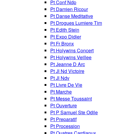
Pt Conf Ndp
Pt Damien Ricour
Pt Danse Meditative
Pt Drogues Lumiere Tim
Pt Edith Stein
Pt Expo Didier
Pt Fr Bronx
Pt Holywins Concert
Pt Holywins Veillee
Pt Jeanne D Arc
Pt Jl Nd Victoire
Pt Jl Ndv
Pt Livre De Vie
Pt Marche
Pt Messe Toussaint
Pt Ouverture
Pt P Samuel Ste Odile
Pt Preparatif
Pt Procession
Pt Quatres Cardianux