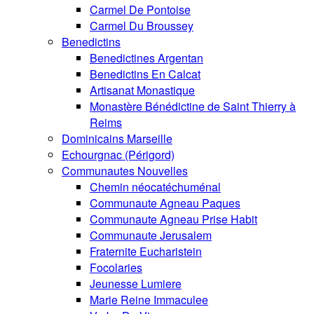
Carmel De Pontoise
Carmel Du Broussey
Benedictins
Benedictines Argentan
Benedictins En Calcat
Artisanat Monastique
Monastère Bénédictine de Saint Thierry à
Reims
Dominicains Marseille
Echourgnac (Périgord)
Communautes Nouvelles
Chemin néocatéchuménal
Communaute Agneau Paques
Communaute Agneau Prise Habit
Communaute Jerusalem
Fraternite Eucharistein
Focolaries
Jeunesse Lumiere
Marie Reine Immaculee