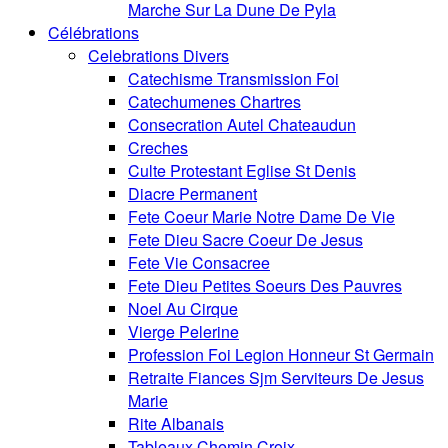
Marche Sur La Dune De Pyla
Célébrations
Celebrations Divers
Catechisme Transmission Foi
Catechumenes Chartres
Consecration Autel Chateaudun
Creches
Culte Protestant Eglise St Denis
Diacre Permanent
Fete Coeur Marie Notre Dame De Vie
Fete Dieu Sacre Coeur De Jesus
Fete Vie Consacree
Fete Dieu Petites Soeurs Des Pauvres
Noel Au Cirque
Vierge Pelerine
Profession Foi Legion Honneur St Germain
Retraite Fiances Sjm Serviteurs De Jesus
Marie
Rite Albanais
Tableaux Chemin Croix