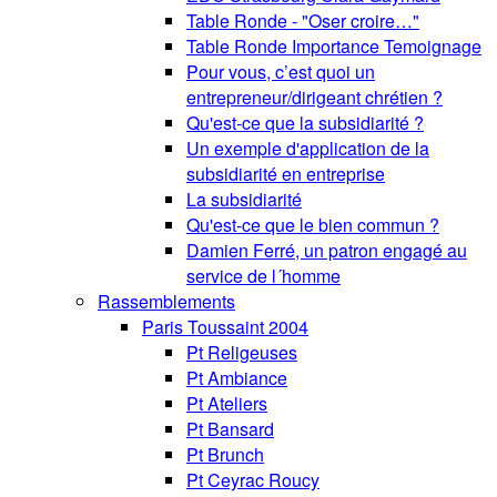
Table Ronde - "Oser croire…"
Table Ronde Importance Temoignage
Pour vous, c’est quoi un
entrepreneur/dirigeant chrétien ?
Qu'est-ce que la subsidiarité ?
Un exemple d'application de la
subsidiarité en entreprise
La subsidiarité
Qu'est-ce que le bien commun ?
Damien Ferré, un patron engagé au
service de l´homme
Rassemblements
Paris Toussaint 2004
Pt Religeuses
Pt Ambiance
Pt Ateliers
Pt Bansard
Pt Brunch
Pt Ceyrac Roucy