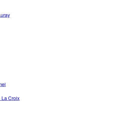
Auray
mei
 La Croix