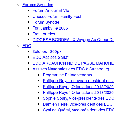
Forums Synodes
Forum Amour Et Vie
Unesco Forum Family Fest
Forum Synode
Frat Jambville 2005
Frat Lourdes
DIOCESE BORDEAUX Voyage Au Coeur De 
EDC
3etoiles 1800px
EDC Assises Sarlat
EDC ARCACHON ND DE PASSE MARCHE 
Assises Nationales des EDC à Strasbourg
Programme Et Intervenants
Philippe-Royer-nouveau-president-de
Philippe Royer, Orientations 2018/2020
Philippe Royer, Orientations 2018/2020
Sophie Soury, vice-présidente des ED
Damien Ferré, vice-président des EDC
Cyril de Quéral, vice-président des ED