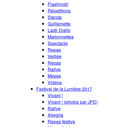
Flashmob'
Répetitions
Stands
Guillemette
Ladji Diallo
Marionnettes
Spectacle
Repas
Veillée
Repas
Rallye
Messe
Videos
Festival de la Lumière 2017
Vivant !
Vivant ! (photos par JPD)
Rallye
Allegria
Repas festive