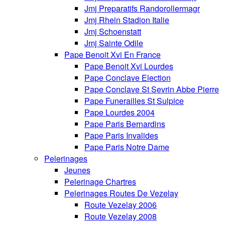
Jmj Preparatifs Randorollermagr
Jmj Rhein Stadion Italie
Jmj Schoenstatt
Jmj Sainte Odile
Pape Benoit Xvi En France
Pape Benoit Xvi Lourdes
Pape Conclave Election
Pape Conclave St Sevrin Abbe Pierre
Pape Funerailles St Sulpice
Pape Lourdes 2004
Pape Paris Bernardins
Pape Paris Invalides
Pape Paris Notre Dame
Pelerinages
Jeunes
Pelerinage Chartres
Pelerinages Routes De Vezelay
Route Vezelay 2006
Route Vezelay 2008