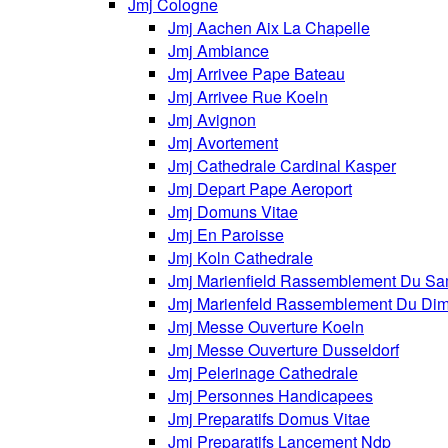
Jmj Cologne
Jmj Aachen Aix La Chapelle
Jmj Ambiance
Jmj Arrivee Pape Bateau
Jmj Arrivee Rue Koeln
Jmj Avignon
Jmj Avortement
Jmj Cathedrale Cardinal Kasper
Jmj Depart Pape Aeroport
Jmj Domuns Vitae
Jmj En Paroisse
Jmj Koln Cathedrale
Jmj Marienfield Rassemblement Du Sa
Jmj Marienfeld Rassemblement Du Di
Jmj Messe Ouverture Koeln
Jmj Messe Ouverture Dusseldorf
Jmj Pelerinage Cathedrale
Jmj Personnes Handicapees
Jmj Preparatifs Domus Vitae
Jmj Preparatifs Lancement Ndp