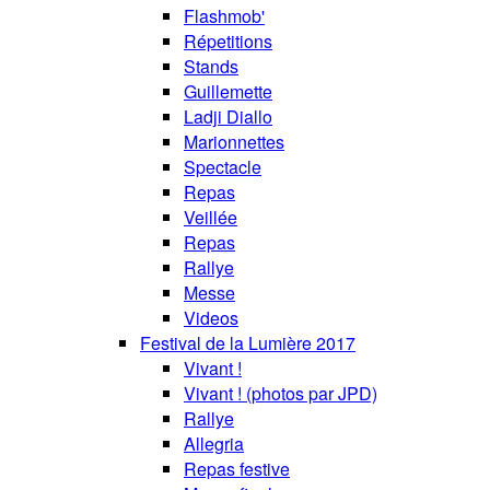
Flashmob'
Répetitions
Stands
Guillemette
Ladji Diallo
Marionnettes
Spectacle
Repas
Veillée
Repas
Rallye
Messe
Videos
Festival de la Lumière 2017
Vivant !
Vivant ! (photos par JPD)
Rallye
Allegria
Repas festive