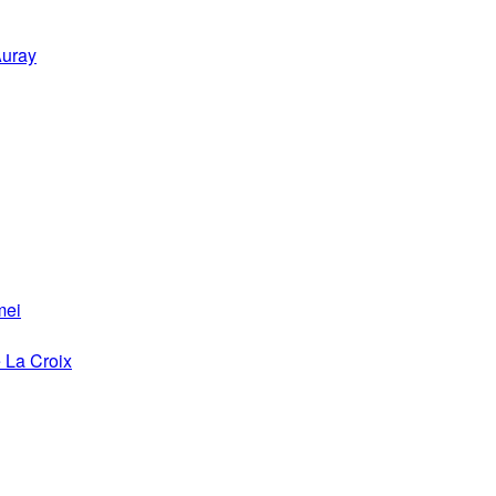
Auray
mei
 La Croix