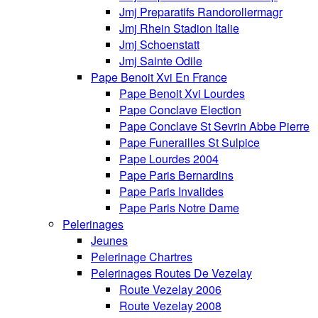
Jmj Preparatifs Randorollermagr
Jmj Rhein Stadion Italie
Jmj Schoenstatt
Jmj Sainte Odile
Pape Benoit Xvi En France
Pape Benoit Xvi Lourdes
Pape Conclave Election
Pape Conclave St Sevrin Abbe Pierre
Pape Funerailles St Sulpice
Pape Lourdes 2004
Pape Paris Bernardins
Pape Paris Invalides
Pape Paris Notre Dame
Pelerinages
Jeunes
Pelerinage Chartres
Pelerinages Routes De Vezelay
Route Vezelay 2006
Route Vezelay 2008