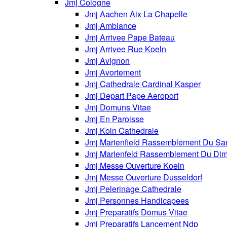
Jmj Cologne
Jmj Aachen Aix La Chapelle
Jmj Ambiance
Jmj Arrivee Pape Bateau
Jmj Arrivee Rue Koeln
Jmj Avignon
Jmj Avortement
Jmj Cathedrale Cardinal Kasper
Jmj Depart Pape Aeroport
Jmj Domuns Vitae
Jmj En Paroisse
Jmj Koln Cathedrale
Jmj Marienfield Rassemblement Du Sa
Jmj Marienfeld Rassemblement Du Di
Jmj Messe Ouverture Koeln
Jmj Messe Ouverture Dusseldorf
Jmj Pelerinage Cathedrale
Jmj Personnes Handicapees
Jmj Preparatifs Domus Vitae
Jmj Preparatifs Lancement Ndp