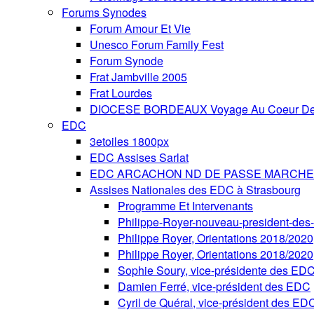
Forums Synodes
Forum Amour Et Vie
Unesco Forum Family Fest
Forum Synode
Frat Jambville 2005
Frat Lourdes
DIOCESE BORDEAUX Voyage Au Coeur De 
EDC
3etoiles 1800px
EDC Assises Sarlat
EDC ARCACHON ND DE PASSE MARCHE 
Assises Nationales des EDC à Strasbourg
Programme Et Intervenants
Philippe-Royer-nouveau-president-de
Philippe Royer, Orientations 2018/2020
Philippe Royer, Orientations 2018/2020
Sophie Soury, vice-présidente des ED
Damien Ferré, vice-président des EDC
Cyril de Quéral, vice-président des ED