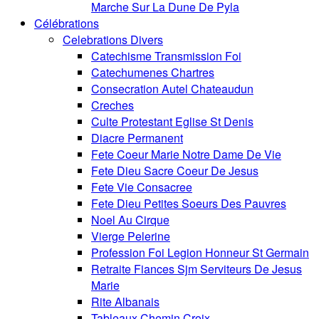
Marche Sur La Dune De Pyla
Célébrations
Celebrations Divers
Catechisme Transmission Foi
Catechumenes Chartres
Consecration Autel Chateaudun
Creches
Culte Protestant Eglise St Denis
Diacre Permanent
Fete Coeur Marie Notre Dame De Vie
Fete Dieu Sacre Coeur De Jesus
Fete Vie Consacree
Fete Dieu Petites Soeurs Des Pauvres
Noel Au Cirque
Vierge Pelerine
Profession Foi Legion Honneur St Germain
Retraite Fiances Sjm Serviteurs De Jesus
Marie
Rite Albanais
Tableaux Chemin Croix