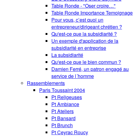
Table Ronde - "Oser croire…"
Table Ronde Importance Temoignage
Pour vous, c’est quoi un
entrepreneur/dirigeant chrétien ?
Qu'est-ce que la subsidiarité ?
Un exemple d'application de la
subsidiarité en entreprise
La subsidiarité
Qu'est-ce que le bien commun ?
Damien Ferré, un patron engagé au
service de l´homme
Rassemblements
Paris Toussaint 2004
Pt Religeuses
Pt Ambiance
Pt Ateliers
Pt Bansard
Pt Brunch
Pt Ceyrac Roucy