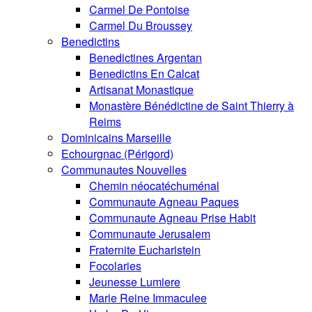
Carmel De Pontoise
Carmel Du Broussey
Benedictins
Benedictines Argentan
Benedictins En Calcat
Artisanat Monastique
Monastère Bénédictine de Saint Thierry à
Reims
Dominicains Marseille
Echourgnac (Périgord)
Communautes Nouvelles
Chemin néocatéchuménal
Communaute Agneau Paques
Communaute Agneau Prise Habit
Communaute Jerusalem
Fraternite Eucharistein
Focolaries
Jeunesse Lumiere
Marie Reine Immaculee