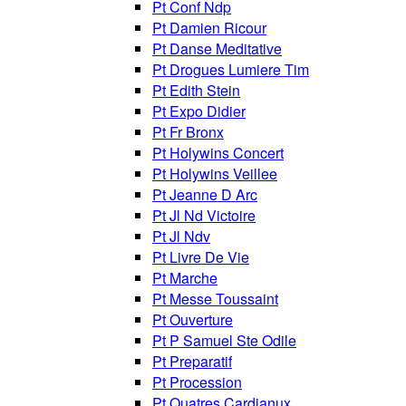
Pt Conf Ndp
Pt Damien Ricour
Pt Danse Meditative
Pt Drogues Lumiere Tim
Pt Edith Stein
Pt Expo Didier
Pt Fr Bronx
Pt Holywins Concert
Pt Holywins Veillee
Pt Jeanne D Arc
Pt Jl Nd Victoire
Pt Jl Ndv
Pt Livre De Vie
Pt Marche
Pt Messe Toussaint
Pt Ouverture
Pt P Samuel Ste Odile
Pt Preparatif
Pt Procession
Pt Quatres Cardianux