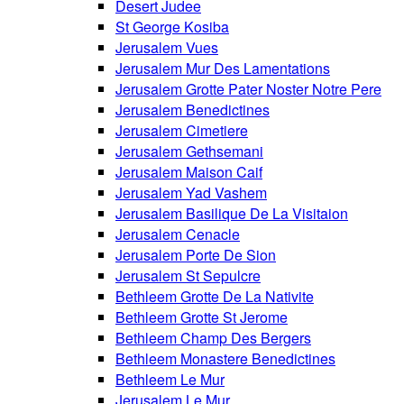
Desert Judee
St George Kosiba
Jerusalem Vues
Jerusalem Mur Des Lamentations
Jerusalem Grotte Pater Noster Notre Pere
Jerusalem Benedictines
Jerusalem Cimetiere
Jerusalem Gethsemani
Jerusalem Maison Caif
Jerusalem Yad Vashem
Jerusalem Basilique De La Visitaion
Jerusalem Cenacle
Jerusalem Porte De Sion
Jerusalem St Sepulcre
Bethleem Grotte De La Nativite
Bethleem Grotte St Jerome
Bethleem Champ Des Bergers
Bethleem Monastere Benedictines
Bethleem Le Mur
Jerusalem Le Mur