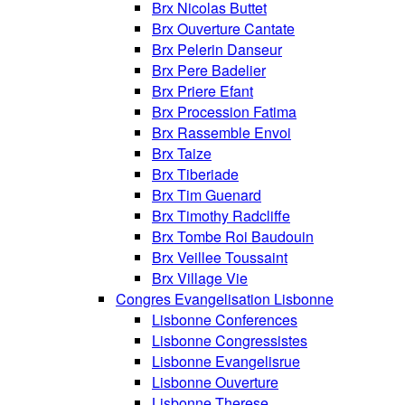
Brx Nicolas Buttet
Brx Ouverture Cantate
Brx Pelerin Danseur
Brx Pere Badelier
Brx Priere Efant
Brx Procession Fatima
Brx Rassemble Envoi
Brx Taize
Brx Tiberiade
Brx Tim Guenard
Brx Timothy Radcliffe
Brx Tombe Roi Baudouin
Brx Veillee Toussaint
Brx Village Vie
Congres Evangelisation Lisbonne
Lisbonne Conferences
Lisbonne Congressistes
Lisbonne Evangelisrue
Lisbonne Ouverture
Lisbonne Therese