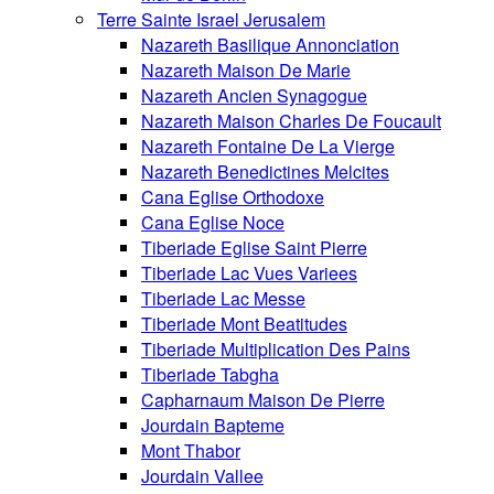
Terre Sainte Israel Jerusalem
Nazareth Basilique Annonciation
Nazareth Maison De Marie
Nazareth Ancien Synagogue
Nazareth Maison Charles De Foucault
Nazareth Fontaine De La Vierge
Nazareth Benedictines Melcites
Cana Eglise Orthodoxe
Cana Eglise Noce
Tiberiade Eglise Saint Pierre
Tiberiade Lac Vues Variees
Tiberiade Lac Messe
Tiberiade Mont Beatitudes
Tiberiade Multiplication Des Pains
Tiberiade Tabgha
Capharnaum Maison De Pierre
Jourdain Bapteme
Mont Thabor
Jourdain Vallee