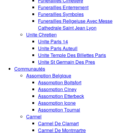
Funerailles Cimetiere
Funerailles Enterrement
Funerailles Symboles
Funerailles Religeiuse Avec Messe
Cathedrale Saint Jean Lyon
Unite Chretien
Unite Paris 14
Unite Paris Auteuil
Unite Temple Des Billettes Paris
Unite St Germain Des Pres
Communautés
Assomption Belgique
Assomption Boitsfort
Assomption Ciney
Assomption Etterbeck
Assomption Icone
Assomption Tournai
Carmel
Carmel De Clamart
Carmel De Montmartre