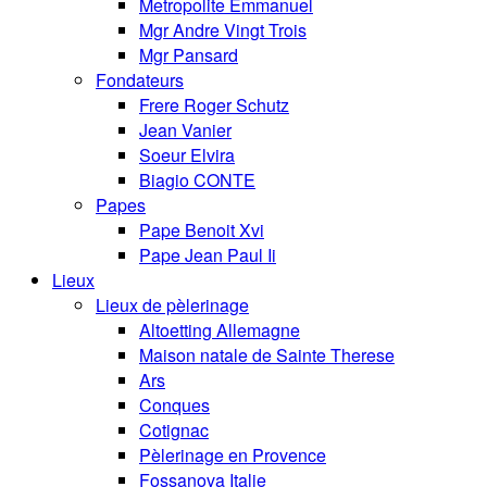
Metropolite Emmanuel
Mgr Andre Vingt Trois
Mgr Pansard
Fondateurs
Frere Roger Schutz
Jean Vanier
Soeur Elvira
Biagio CONTE
Papes
Pape Benoit Xvi
Pape Jean Paul Ii
Lieux
Lieux de pèlerinage
Altoetting Allemagne
Maison natale de Sainte Therese
Ars
Conques
Cotignac
Pèlerinage en Provence
Fossanova Italie