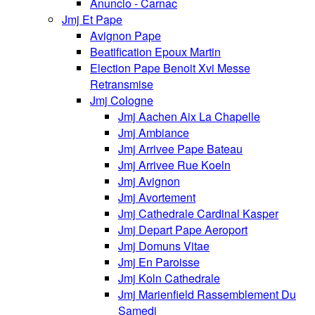
Anuncio - Carnac
Jmj Et Pape
Avignon Pape
Beatification Epoux Martin
Election Pape Benoit Xvi Messe
Retransmise
Jmj Cologne
Jmj Aachen Aix La Chapelle
Jmj Ambiance
Jmj Arrivee Pape Bateau
Jmj Arrivee Rue Koeln
Jmj Avignon
Jmj Avortement
Jmj Cathedrale Cardinal Kasper
Jmj Depart Pape Aeroport
Jmj Domuns Vitae
Jmj En Paroisse
Jmj Koln Cathedrale
Jmj Marienfield Rassemblement Du
Samedi