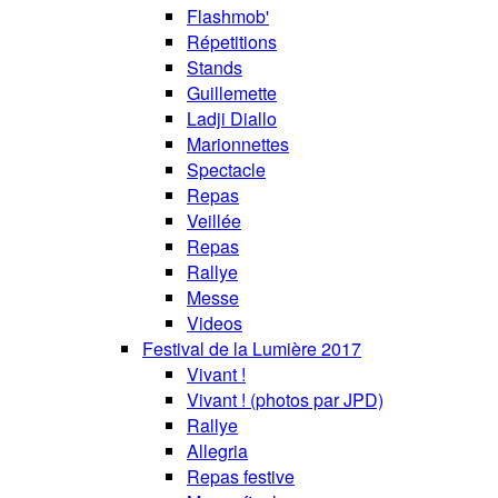
Flashmob'
Répetitions
Stands
Guillemette
Ladji Diallo
Marionnettes
Spectacle
Repas
Veillée
Repas
Rallye
Messe
Videos
Festival de la Lumière 2017
Vivant !
Vivant ! (photos par JPD)
Rallye
Allegria
Repas festive