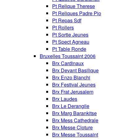
Pt Relique Therese
Pt Reliques Padre Pio
Pt Repas Sdf
Pt Rollers
Pt Sortie Jeunes
Pt Spect Agneau
Pt Table Ronde
Bruxelles Toussaint 2006
Brx Cardinaux
Brx Devant Basilique
Brx Enzo Bianchi
Brx Festival Jeunes
Brx Frat Jerusalem
Brx Laudes
Brx Le Derangile
Brx Marg Barankitse
Brx Mess Cathedrale
Brx Messe Cloture
Brx Messe Toussaint