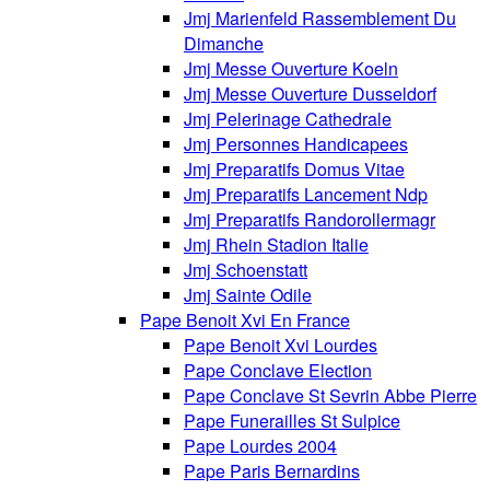
Jmj Marienfeld Rassemblement Du
Dimanche
Jmj Messe Ouverture Koeln
Jmj Messe Ouverture Dusseldorf
Jmj Pelerinage Cathedrale
Jmj Personnes Handicapees
Jmj Preparatifs Domus Vitae
Jmj Preparatifs Lancement Ndp
Jmj Preparatifs Randorollermagr
Jmj Rhein Stadion Italie
Jmj Schoenstatt
Jmj Sainte Odile
Pape Benoit Xvi En France
Pape Benoit Xvi Lourdes
Pape Conclave Election
Pape Conclave St Sevrin Abbe Pierre
Pape Funerailles St Sulpice
Pape Lourdes 2004
Pape Paris Bernardins