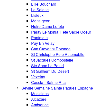
L Ile Bouchard
La Salette
Lisieux
Montligeon
Notre Dame Loreto
Paray Le Monial Fete Sacre Coeur
Pontmain
Puy En Velay
San Giovanni Rotondo
St Christophe Pele Automobile
St Jacques Compostelle
Ste Anne La Palud
St Guilhem Du Desert
Vezelay
Cascia - Sainte Rita
Seville Semaine Sainte Paques Espagne
Musiciens
Alcazare
Ambiance