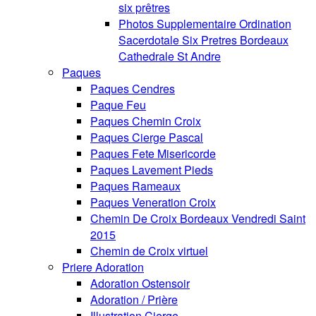
six prêtres
Photos Supplementaire Ordination
Sacerdotale Six Pretres Bordeaux
Cathedrale St Andre
Paques
Paques Cendres
Paque Feu
Paques Chemin Croix
Paques Cierge Pascal
Paques Fete Misericorde
Paques Lavement Pieds
Paques Rameaux
Paques Veneration Croix
Chemin De Croix Bordeaux Vendredi Saint
2015
Chemin de Croix virtuel
Priere Adoration
Adoration Ostensoir
Adoration / Prière
Illustration Cierge