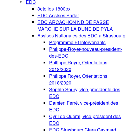
EDC
3etoiles 1800px
EDC Assises Sarlat
EDC ARCACHON ND DE PASSE
MARCHE SUR LA DUNE DE PYLA
Assises Nationales des EDC à Strasbourg
Programme Et Intervenants
Philippe-Royer-nouveau-president-
des-EDC
Philippe Royer, Orientations
2018/2020
Philippe Royer, Orientations
2018/2020
Sophie Soury, vice-présidente des
EDC
Damien Ferré, vice-président des
EDC
Cyril de Quéral, vice-président des
EDC
EDC Strasbourg Clara Gaymard