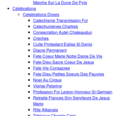
Marche Sur La Dune De Pyla
Célébrations
Celebrations Divers
Catechisme Transmission Foi
Catechumenes Chartres
Consecration Autel Chateaudun
Creches
Culte Protestant Eglise St Denis
Diacre Permanent
Fete Coeur Marie Notre Dame De Vie
Fete Dieu Sacre Coeur De Jesus
Fete Vie Consacree
Fete Dieu Petites Soeurs Des Pauvres
Noel Au Cirque
Vierge Pelerine
Profession Foi Legion Honneur St Germain
Retraite Fiances Sjm Serviteurs De Jesus
Marie
Rite Albanais
Tableaux Chemin Croix