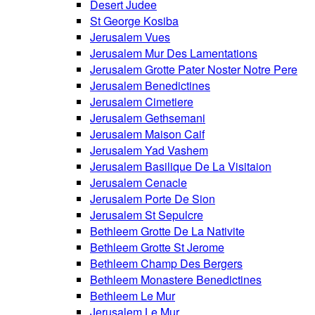
Desert Judee
St George Kosiba
Jerusalem Vues
Jerusalem Mur Des Lamentations
Jerusalem Grotte Pater Noster Notre Pere
Jerusalem Benedictines
Jerusalem Cimetiere
Jerusalem Gethsemani
Jerusalem Maison Caif
Jerusalem Yad Vashem
Jerusalem Basilique De La Visitaion
Jerusalem Cenacle
Jerusalem Porte De Sion
Jerusalem St Sepulcre
Bethleem Grotte De La Nativite
Bethleem Grotte St Jerome
Bethleem Champ Des Bergers
Bethleem Monastere Benedictines
Bethleem Le Mur
Jerusalem Le Mur