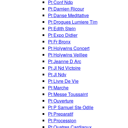
Pt Conf Ndp
Pt Damien Ricour
Pt Danse Meditative
Pt Drogues Lumiere Tim
Pt Edith Stein
Pt Expo Didier
Pt Fr Bronx
Pt Holywins Concert
Pt Holywins Veillee
Pt Jeanne D Arc
Pt Jl Nd Victoire
Pt Jl Ndv
Pt Livre De Vie
Pt Marche
Pt Messe Toussaint
Pt Ouverture
Pt P Samuel Ste Odile
Pt Preparatif
Pt Procession
Pt Quatres Cardianux