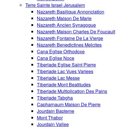
Terre Sainte Israel Jerusalem
Nazareth Basilique Annonciation
Nazareth Maison De Marie
Nazareth Ancien Synagogue
Nazareth Maison Charles De Foucault
Nazareth Fontaine De La Vierge
Nazareth Benedictines Melcites
Cana Eglise Orthodoxe
Cana Eglise Noce
Tiberiade Eglise Saint Pierre
Tiberiade Lac Vues Variees
Tiberiade Lac Messe
Tiberiade Mont Beatitudes
Tiberiade Multiplication Des Pains
Tiberiade Tabgha
Capharnaum Maison De Pierre
Jourdain Bapteme
Mont Thabor
Jourdain Vallee