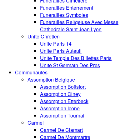
Funerailles Cimetiere
Funerailles Enterrement
Funerailles Symboles
Funerailles Religeiuse Avec Messe
Cathedrale Saint Jean Lyon
Unite Chretien
Unite Paris 14
Unite Paris Auteuil
Unite Temple Des Billettes Paris
Unite St Germain Des Pres
Communautés
Assomption Belgique
Assomption Boitsfort
Assomption Ciney
Assomption Etterbeck
Assomption Icone
Assomption Tournai
Carmel
Carmel De Clamart
Carmel De Montmartre