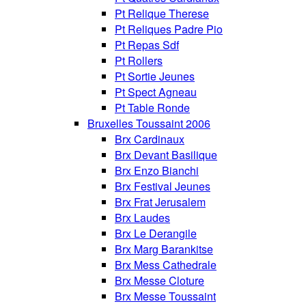
Pt Relique Therese
Pt Reliques Padre Pio
Pt Repas Sdf
Pt Rollers
Pt Sortie Jeunes
Pt Spect Agneau
Pt Table Ronde
Bruxelles Toussaint 2006
Brx Cardinaux
Brx Devant Basilique
Brx Enzo Bianchi
Brx Festival Jeunes
Brx Frat Jerusalem
Brx Laudes
Brx Le Derangile
Brx Marg Barankitse
Brx Mess Cathedrale
Brx Messe Cloture
Brx Messe Toussaint