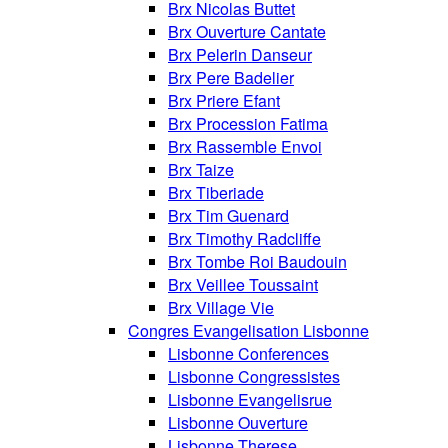
Brx Nicolas Buttet
Brx Ouverture Cantate
Brx Pelerin Danseur
Brx Pere Badelier
Brx Priere Efant
Brx Procession Fatima
Brx Rassemble Envoi
Brx Taize
Brx Tiberiade
Brx Tim Guenard
Brx Timothy Radcliffe
Brx Tombe Roi Baudouin
Brx Veillee Toussaint
Brx Village Vie
Congres Evangelisation Lisbonne
Lisbonne Conferences
Lisbonne Congressistes
Lisbonne Evangelisrue
Lisbonne Ouverture
Lisbonne Therese