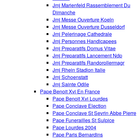
Jmj Marienfeld Rassemblement Du
Dimanche
Jmj Messe Ouverture Koeln
Jmj Messe Ouverture Dusseldorf
Jmj Pelerinage Cathedrale
Jmj Personnes Handicapees
Jmj Preparatifs Domus Vitae
Jmj Preparatifs Lancement Ndp
Jmj Preparatifs Randorollermagr
Jmj Rhein Stadion Italie
Jmj Schoenstatt
Jmj Sainte Odile
Pape Benoit Xvi En France
Pape Benoit Xvi Lourdes
Pape Conclave Election
Pape Conclave St Sevrin Abbe Pierre
Pape Funerailles St Sulpice
Pape Lourdes 2004
Pape Paris Bernardins