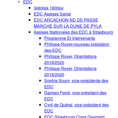
EDC
3etoiles 1800px
EDC Assises Sarlat
EDC ARCACHON ND DE PASSE
MARCHE SUR LA DUNE DE PYLA
Assises Nationales des EDC à Strasbourg
Programme Et Intervenants
Philippe-Royer-nouveau-president-
des-EDC
Philippe Royer, Orientations
2018/2020
Philippe Royer, Orientations
2018/2020
Sophie Soury, vice-présidente des
EDC
Damien Ferré, vice-président des
EDC
Cyril de Quéral, vice-président des
EDC
EDC Strasbourg Clara Gaymard