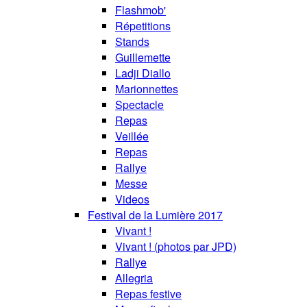
Flashmob'
Répetitions
Stands
Guillemette
Ladji Diallo
Marionnettes
Spectacle
Repas
Veillée
Repas
Rallye
Messe
Videos
Festival de la Lumière 2017
Vivant !
Vivant ! (photos par JPD)
Rallye
Allegria
Repas festive