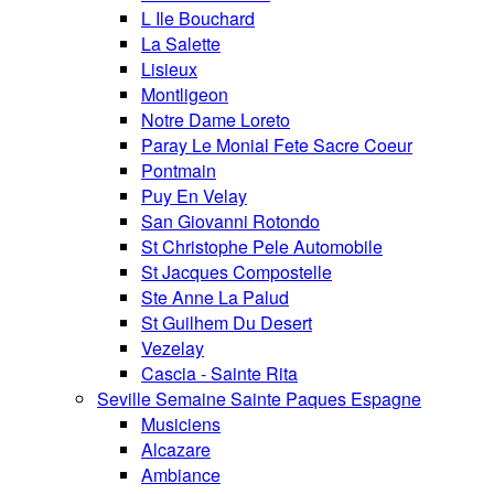
L Ile Bouchard
La Salette
Lisieux
Montligeon
Notre Dame Loreto
Paray Le Monial Fete Sacre Coeur
Pontmain
Puy En Velay
San Giovanni Rotondo
St Christophe Pele Automobile
St Jacques Compostelle
Ste Anne La Palud
St Guilhem Du Desert
Vezelay
Cascia - Sainte Rita
Seville Semaine Sainte Paques Espagne
Musiciens
Alcazare
Ambiance