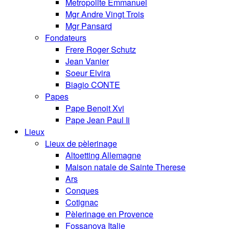
Metropolite Emmanuel
Mgr Andre Vingt Trois
Mgr Pansard
Fondateurs
Frere Roger Schutz
Jean Vanier
Soeur Elvira
Biagio CONTE
Papes
Pape Benoit Xvi
Pape Jean Paul Ii
Lieux
Lieux de pèlerinage
Altoetting Allemagne
Maison natale de Sainte Therese
Ars
Conques
Cotignac
Pèlerinage en Provence
Fossanova Italie