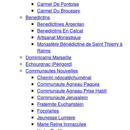
Carmel De Pontoise
Carmel Du Broussey
Benedictins
Benedictines Argentan
Benedictins En Calcat
Artisanat Monastique
Monastère Bénédictine de Saint Thierry à
Reims
Dominicains Marseille
Echourgnac (Périgord)
Communautes Nouvelles
Chemin néocatéchuménal
Communaute Agneau Paques
Communaute Agneau Prise Habit
Communaute Jerusalem
Fraternite Eucharistein
Focolaries
Jeunesse Lumiere
Marie Reine Immaculee