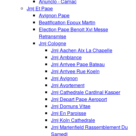
Anuncio - Carnac
Jmj Et Pape
Avignon Pape
Beatification Epoux Martin
Election Pape Benoit Xvi Messe
Retransmise
Jmj Cologne
Jmj Aachen Aix La Chapelle
Jmj Ambiance
Jmj Arrivee Pape Bateau
Jmj Arrivee Rue Koeln
Jmj Avignon
Jmj Avortement
Jmj Cathedrale Cardinal Kasper
Jmj Depart Pape Aeroport
Jmj Domuns Vitae
Jmj En Paroisse
Jmj Koln Cathedrale
Jmj Marienfield Rassemblement Du
Samedi