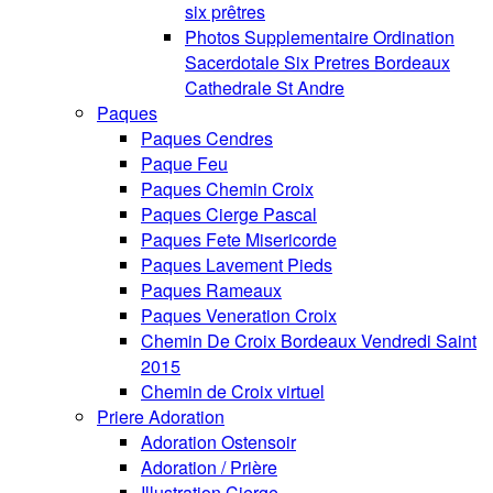
six prêtres
Photos Supplementaire Ordination
Sacerdotale Six Pretres Bordeaux
Cathedrale St Andre
Paques
Paques Cendres
Paque Feu
Paques Chemin Croix
Paques Cierge Pascal
Paques Fete Misericorde
Paques Lavement Pieds
Paques Rameaux
Paques Veneration Croix
Chemin De Croix Bordeaux Vendredi Saint
2015
Chemin de Croix virtuel
Priere Adoration
Adoration Ostensoir
Adoration / Prière
Illustration Cierge