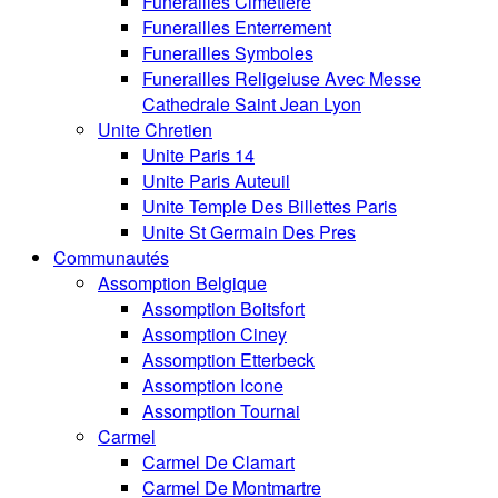
Funerailles Cimetiere
Funerailles Enterrement
Funerailles Symboles
Funerailles Religeiuse Avec Messe
Cathedrale Saint Jean Lyon
Unite Chretien
Unite Paris 14
Unite Paris Auteuil
Unite Temple Des Billettes Paris
Unite St Germain Des Pres
Communautés
Assomption Belgique
Assomption Boitsfort
Assomption Ciney
Assomption Etterbeck
Assomption Icone
Assomption Tournai
Carmel
Carmel De Clamart
Carmel De Montmartre