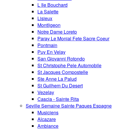
L Ile Bouchard
La Salette
Lisieux
Montligeon
Notre Dame Loreto
Paray Le Monial Fete Sacre Coeur
Pontmain
Puy En Velay
San Giovanni Rotondo
St Christophe Pele Automobile
St Jacques Compostelle
Ste Anne La Palud
St Guilhem Du Desert
Vezelay
Cascia - Sainte Rita
Seville Semaine Sainte Paques Espagne
Musiciens
Alcazare
Ambiance