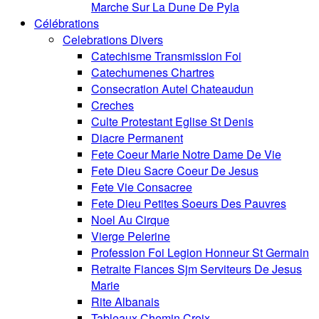
Marche Sur La Dune De Pyla
Célébrations
Celebrations Divers
Catechisme Transmission Foi
Catechumenes Chartres
Consecration Autel Chateaudun
Creches
Culte Protestant Eglise St Denis
Diacre Permanent
Fete Coeur Marie Notre Dame De Vie
Fete Dieu Sacre Coeur De Jesus
Fete Vie Consacree
Fete Dieu Petites Soeurs Des Pauvres
Noel Au Cirque
Vierge Pelerine
Profession Foi Legion Honneur St Germain
Retraite Fiances Sjm Serviteurs De Jesus
Marie
Rite Albanais
Tableaux Chemin Croix