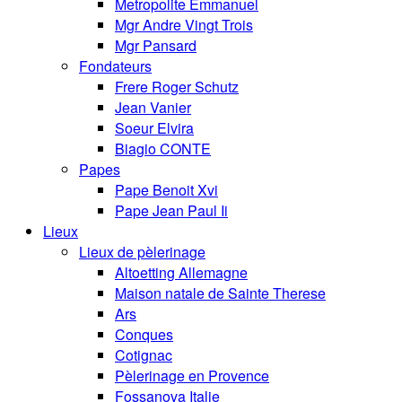
Metropolite Emmanuel
Mgr Andre Vingt Trois
Mgr Pansard
Fondateurs
Frere Roger Schutz
Jean Vanier
Soeur Elvira
Biagio CONTE
Papes
Pape Benoit Xvi
Pape Jean Paul Ii
Lieux
Lieux de pèlerinage
Altoetting Allemagne
Maison natale de Sainte Therese
Ars
Conques
Cotignac
Pèlerinage en Provence
Fossanova Italie