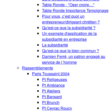
Table Ronde - "Oser croire…"
Table Ronde Importance Temoignage
Pour vous, c’est quoi un
entrepreneur/dirigeant chrétien ?
Qu'est-ce que la subsidiarité ?
Un exemple d'application de la
subsidiarité en entreprise
La subsidiarité
Qu'est-ce que le bien commun ?
Damien Ferré, un patron engagé au
service de l´homme
Rassemblements
Paris Toussaint 2004
Pt Religeuses
Pt Ambiance
Pt Ateliers
Pt Bansard
Pt Brunch
Pt Ceyrac Roucy