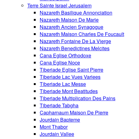
Terre Sainte Israel Jerusalem
Nazareth Basilique Annonciation
Nazareth Maison De Marie
Nazareth Ancien Synagogue
Nazareth Maison Charles De Foucault
Nazareth Fontaine De La Vierge
Nazareth Benedictines Melcites
Cana Eglise Orthodoxe
Cana Eglise Noce
Tiberiade Eglise Saint Pierre
Tiberiade Lac Vues Variees
Tiberiade Lac Messe
Tiberiade Mont Beatitudes
Tiberiade Multiplication Des Pains
Tiberiade Tabgha
Capharnaum Maison De Pierre
Jourdain Bapteme
Mont Thabor
Jourdain Vallee