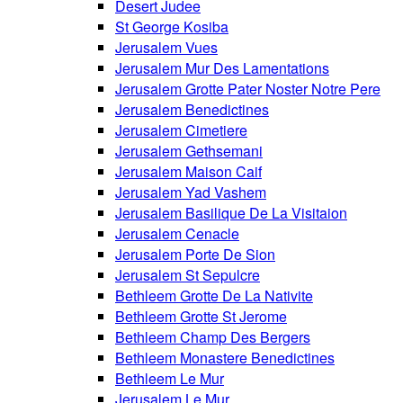
Desert Judee
St George Kosiba
Jerusalem Vues
Jerusalem Mur Des Lamentations
Jerusalem Grotte Pater Noster Notre Pere
Jerusalem Benedictines
Jerusalem Cimetiere
Jerusalem Gethsemani
Jerusalem Maison Caif
Jerusalem Yad Vashem
Jerusalem Basilique De La Visitaion
Jerusalem Cenacle
Jerusalem Porte De Sion
Jerusalem St Sepulcre
Bethleem Grotte De La Nativite
Bethleem Grotte St Jerome
Bethleem Champ Des Bergers
Bethleem Monastere Benedictines
Bethleem Le Mur
Jerusalem Le Mur