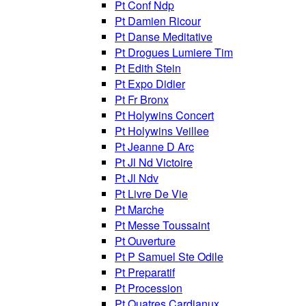
Pt Conf Ndp
Pt Damien Ricour
Pt Danse Meditative
Pt Drogues Lumiere Tim
Pt Edith Stein
Pt Expo Didier
Pt Fr Bronx
Pt Holywins Concert
Pt Holywins Veillee
Pt Jeanne D Arc
Pt Jl Nd Victoire
Pt Jl Ndv
Pt Livre De Vie
Pt Marche
Pt Messe Toussaint
Pt Ouverture
Pt P Samuel Ste Odile
Pt Preparatif
Pt Procession
Pt Quatres Cardianux