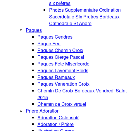
six prêtres
Photos Supplementaire Ordination
Sacerdotale Six Pretres Bordeaux
Cathedrale St Andre
Paques
Paques Cendres
Paque Feu
Paques Chemin Croix
Paques Cierge Pascal
Paques Fete Misericorde
Paques Lavement Pieds
Paques Rameaux
Paques Veneration Croix
Chemin De Croix Bordeaux Vendredi Saint
2015
Chemin de Croix virtuel
Priere Adoration
Adoration Ostensoir
Adoration / Prière
Illustration Cierge