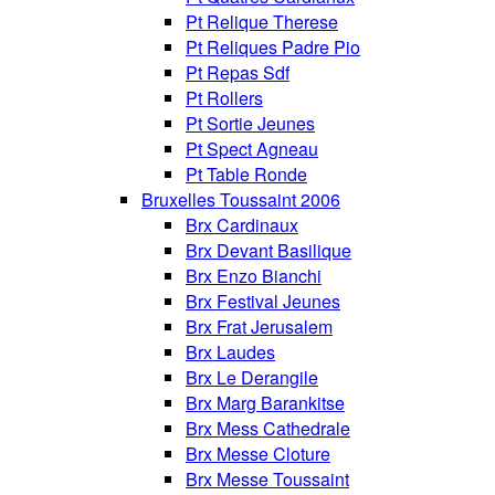
Pt Relique Therese
Pt Reliques Padre Pio
Pt Repas Sdf
Pt Rollers
Pt Sortie Jeunes
Pt Spect Agneau
Pt Table Ronde
Bruxelles Toussaint 2006
Brx Cardinaux
Brx Devant Basilique
Brx Enzo Bianchi
Brx Festival Jeunes
Brx Frat Jerusalem
Brx Laudes
Brx Le Derangile
Brx Marg Barankitse
Brx Mess Cathedrale
Brx Messe Cloture
Brx Messe Toussaint