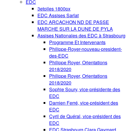
EDC
3etoiles 1800px
EDC Assises Sarlat
EDC ARCACHON ND DE PASSE
MARCHE SUR LA DUNE DE PYLA
Assises Nationales des EDC à Strasbourg
Programme Et Intervenants
Philippe-Royer-nouveau-president-
des-EDC
Philippe Royer, Orientations
2018/2020
Philippe Royer, Orientations
2018/2020
Sophie Soury, vice-présidente des
EDC
Damien Ferré, vice-président des
EDC
Cyril de Quéral, vice-président des
EDC
EDC Strasbourg Clara Gaymard