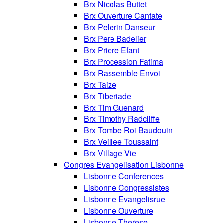
Brx Nicolas Buttet
Brx Ouverture Cantate
Brx Pelerin Danseur
Brx Pere Badelier
Brx Priere Efant
Brx Procession Fatima
Brx Rassemble Envoi
Brx Taize
Brx Tiberiade
Brx Tim Guenard
Brx Timothy Radcliffe
Brx Tombe Roi Baudouin
Brx Veillee Toussaint
Brx Village Vie
Congres Evangelisation Lisbonne
Lisbonne Conferences
Lisbonne Congressistes
Lisbonne Evangelisrue
Lisbonne Ouverture
Lisbonne Therese