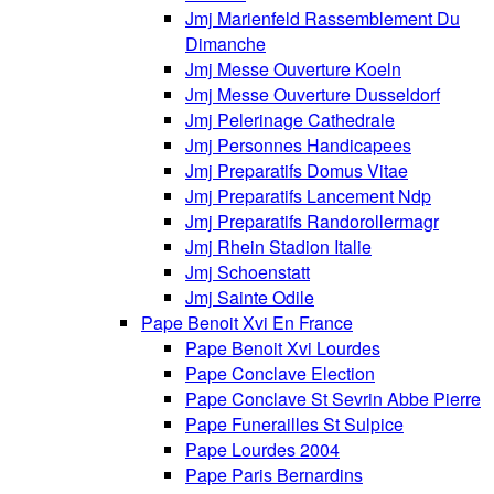
Jmj Marienfeld Rassemblement Du
Dimanche
Jmj Messe Ouverture Koeln
Jmj Messe Ouverture Dusseldorf
Jmj Pelerinage Cathedrale
Jmj Personnes Handicapees
Jmj Preparatifs Domus Vitae
Jmj Preparatifs Lancement Ndp
Jmj Preparatifs Randorollermagr
Jmj Rhein Stadion Italie
Jmj Schoenstatt
Jmj Sainte Odile
Pape Benoit Xvi En France
Pape Benoit Xvi Lourdes
Pape Conclave Election
Pape Conclave St Sevrin Abbe Pierre
Pape Funerailles St Sulpice
Pape Lourdes 2004
Pape Paris Bernardins