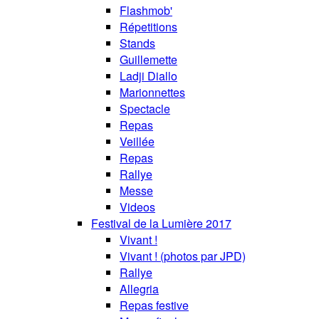
Flashmob'
Répetitions
Stands
Guillemette
Ladji Diallo
Marionnettes
Spectacle
Repas
Veillée
Repas
Rallye
Messe
Videos
Festival de la Lumière 2017
Vivant !
Vivant ! (photos par JPD)
Rallye
Allegria
Repas festive