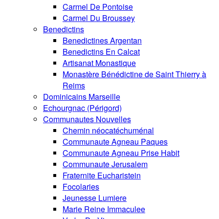
Carmel De Pontoise
Carmel Du Broussey
Benedictins
Benedictines Argentan
Benedictins En Calcat
Artisanat Monastique
Monastère Bénédictine de Saint Thierry à
Reims
Dominicains Marseille
Echourgnac (Périgord)
Communautes Nouvelles
Chemin néocatéchuménal
Communaute Agneau Paques
Communaute Agneau Prise Habit
Communaute Jerusalem
Fraternite Eucharistein
Focolaries
Jeunesse Lumiere
Marie Reine Immaculee