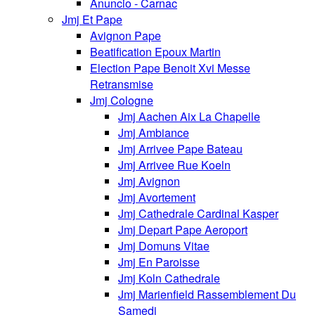
Anuncio - Carnac
Jmj Et Pape
Avignon Pape
Beatification Epoux Martin
Election Pape Benoit Xvi Messe
Retransmise
Jmj Cologne
Jmj Aachen Aix La Chapelle
Jmj Ambiance
Jmj Arrivee Pape Bateau
Jmj Arrivee Rue Koeln
Jmj Avignon
Jmj Avortement
Jmj Cathedrale Cardinal Kasper
Jmj Depart Pape Aeroport
Jmj Domuns Vitae
Jmj En Paroisse
Jmj Koln Cathedrale
Jmj Marienfield Rassemblement Du
Samedi