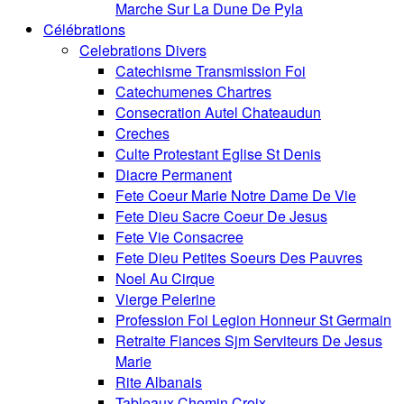
Marche Sur La Dune De Pyla
Célébrations
Celebrations Divers
Catechisme Transmission Foi
Catechumenes Chartres
Consecration Autel Chateaudun
Creches
Culte Protestant Eglise St Denis
Diacre Permanent
Fete Coeur Marie Notre Dame De Vie
Fete Dieu Sacre Coeur De Jesus
Fete Vie Consacree
Fete Dieu Petites Soeurs Des Pauvres
Noel Au Cirque
Vierge Pelerine
Profession Foi Legion Honneur St Germain
Retraite Fiances Sjm Serviteurs De Jesus
Marie
Rite Albanais
Tableaux Chemin Croix