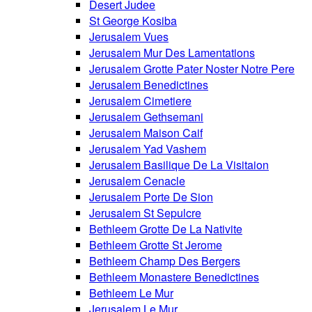
Desert Judee
St George Kosiba
Jerusalem Vues
Jerusalem Mur Des Lamentations
Jerusalem Grotte Pater Noster Notre Pere
Jerusalem Benedictines
Jerusalem Cimetiere
Jerusalem Gethsemani
Jerusalem Maison Caif
Jerusalem Yad Vashem
Jerusalem Basilique De La Visitaion
Jerusalem Cenacle
Jerusalem Porte De Sion
Jerusalem St Sepulcre
Bethleem Grotte De La Nativite
Bethleem Grotte St Jerome
Bethleem Champ Des Bergers
Bethleem Monastere Benedictines
Bethleem Le Mur
Jerusalem Le Mur