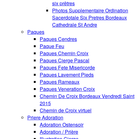
six prêtres
Photos Supplementaire Ordination
Sacerdotale Six Pretres Bordeaux
Cathedrale St Andre
Paques
Paques Cendres
Paque Feu
Paques Chemin Croix
Paques Cierge Pascal
Paques Fete Misericorde
Paques Lavement Pieds
Paques Rameaux
Paques Veneration Croix
Chemin De Croix Bordeaux Vendredi Saint
2015
Chemin de Croix virtuel
Priere Adoration
Adoration Ostensoir
Adoration / Prière
Illustration Cierge