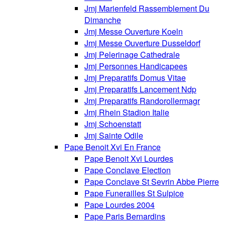
Jmj Marienfeld Rassemblement Du
Dimanche
Jmj Messe Ouverture Koeln
Jmj Messe Ouverture Dusseldorf
Jmj Pelerinage Cathedrale
Jmj Personnes Handicapees
Jmj Preparatifs Domus Vitae
Jmj Preparatifs Lancement Ndp
Jmj Preparatifs Randorollermagr
Jmj Rhein Stadion Italie
Jmj Schoenstatt
Jmj Sainte Odile
Pape Benoit Xvi En France
Pape Benoit Xvi Lourdes
Pape Conclave Election
Pape Conclave St Sevrin Abbe Pierre
Pape Funerailles St Sulpice
Pape Lourdes 2004
Pape Paris Bernardins