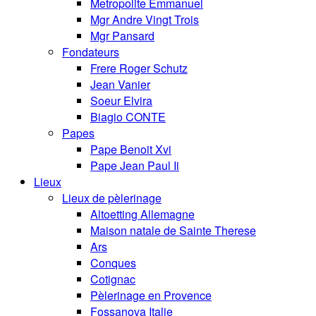
Metropolite Emmanuel
Mgr Andre Vingt Trois
Mgr Pansard
Fondateurs
Frere Roger Schutz
Jean Vanier
Soeur Elvira
Biagio CONTE
Papes
Pape Benoit Xvi
Pape Jean Paul Ii
Lieux
Lieux de pèlerinage
Altoetting Allemagne
Maison natale de Sainte Therese
Ars
Conques
Cotignac
Pèlerinage en Provence
Fossanova Italie