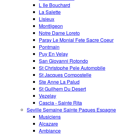
L Ile Bouchard
La Salette
Lisieux
Montligeon
Notre Dame Loreto
Paray Le Monial Fete Sacre Coeur
Pontmain
Puy En Velay
San Giovanni Rotondo
St Christophe Pele Automobile
St Jacques Compostelle
Ste Anne La Palud
St Guilhem Du Desert
Vezelay
Cascia - Sainte Rita
Seville Semaine Sainte Paques Espagne
Musiciens
Alcazare
Ambiance