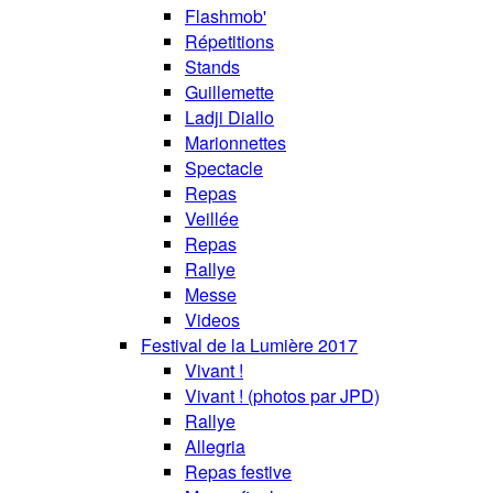
Flashmob'
Répetitions
Stands
Guillemette
Ladji Diallo
Marionnettes
Spectacle
Repas
Veillée
Repas
Rallye
Messe
Videos
Festival de la Lumière 2017
Vivant !
Vivant ! (photos par JPD)
Rallye
Allegria
Repas festive