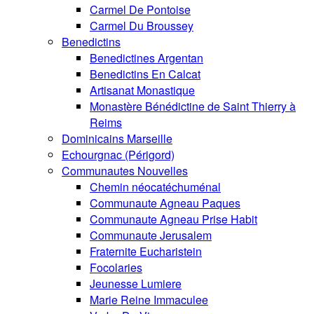
Carmel De Pontoise
Carmel Du Broussey
Benedictins
Benedictines Argentan
Benedictins En Calcat
Artisanat Monastique
Monastère Bénédictine de Saint Thierry à
Reims
Dominicains Marseille
Echourgnac (Périgord)
Communautes Nouvelles
Chemin néocatéchuménal
Communaute Agneau Paques
Communaute Agneau Prise Habit
Communaute Jerusalem
Fraternite Eucharistein
Focolaries
Jeunesse Lumiere
Marie Reine Immaculee