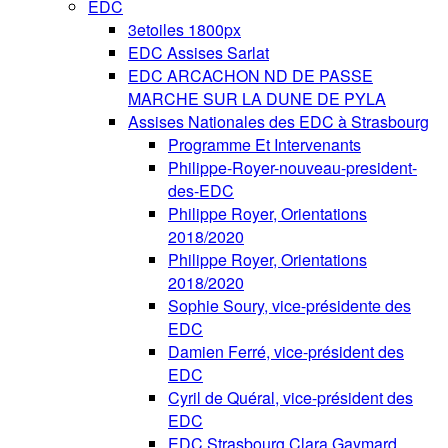
EDC
3etoiles 1800px
EDC Assises Sarlat
EDC ARCACHON ND DE PASSE
MARCHE SUR LA DUNE DE PYLA
Assises Nationales des EDC à Strasbourg
Programme Et Intervenants
Philippe-Royer-nouveau-president-
des-EDC
Philippe Royer, Orientations
2018/2020
Philippe Royer, Orientations
2018/2020
Sophie Soury, vice-présidente des
EDC
Damien Ferré, vice-président des
EDC
Cyril de Quéral, vice-président des
EDC
EDC Strasbourg Clara Gaymard