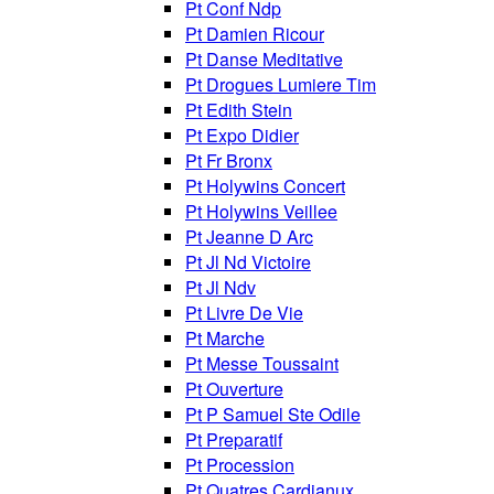
Pt Conf Ndp
Pt Damien Ricour
Pt Danse Meditative
Pt Drogues Lumiere Tim
Pt Edith Stein
Pt Expo Didier
Pt Fr Bronx
Pt Holywins Concert
Pt Holywins Veillee
Pt Jeanne D Arc
Pt Jl Nd Victoire
Pt Jl Ndv
Pt Livre De Vie
Pt Marche
Pt Messe Toussaint
Pt Ouverture
Pt P Samuel Ste Odile
Pt Preparatif
Pt Procession
Pt Quatres Cardianux