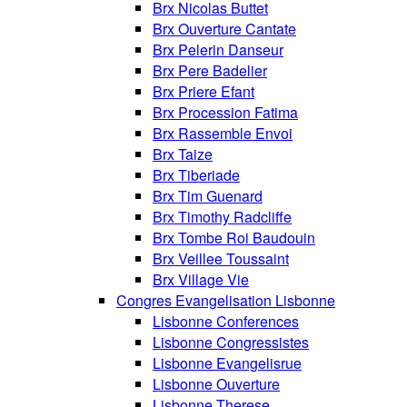
Brx Nicolas Buttet
Brx Ouverture Cantate
Brx Pelerin Danseur
Brx Pere Badelier
Brx Priere Efant
Brx Procession Fatima
Brx Rassemble Envoi
Brx Taize
Brx Tiberiade
Brx Tim Guenard
Brx Timothy Radcliffe
Brx Tombe Roi Baudouin
Brx Veillee Toussaint
Brx Village Vie
Congres Evangelisation Lisbonne
Lisbonne Conferences
Lisbonne Congressistes
Lisbonne Evangelisrue
Lisbonne Ouverture
Lisbonne Therese