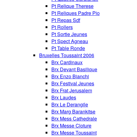
Pt Relique Therese
Pt Reliques Padre Pio
Pt Repas Sdf
Pt Rollers
Pt Sortie Jeunes
Pt Spect Agneau
Pt Table Ronde
Bruxelles Toussaint 2006
Brx Cardinaux
Brx Devant Basilique
Brx Enzo Bianchi
Brx Festival Jeunes
Brx Frat Jerusalem
Brx Laudes
Brx Le Derangile
Brx Marg Barankitse
Brx Mess Cathedrale
Brx Messe Cloture
Brx Messe Toussaint