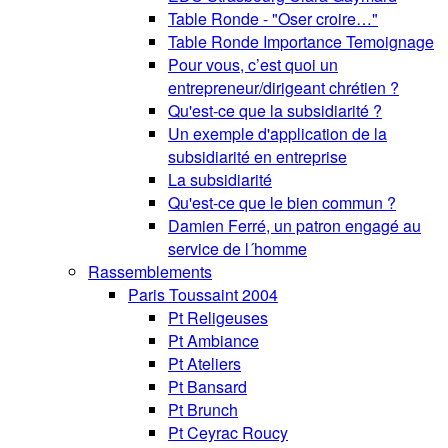
Table Ronde - "Oser croire…"
Table Ronde Importance Temoignage
Pour vous, c’est quoi un
entrepreneur/dirigeant chrétien ?
Qu'est-ce que la subsidiarité ?
Un exemple d'application de la
subsidiarité en entreprise
La subsidiarité
Qu'est-ce que le bien commun ?
Damien Ferré, un patron engagé au
service de l´homme
Rassemblements
Paris Toussaint 2004
Pt Religeuses
Pt Ambiance
Pt Ateliers
Pt Bansard
Pt Brunch
Pt Ceyrac Roucy