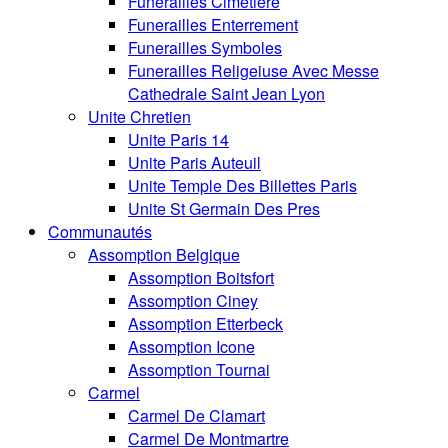
Funerailles Cimetiere
Funerailles Enterrement
Funerailles Symboles
Funerailles Religeiuse Avec Messe
Cathedrale Saint Jean Lyon
Unite Chretien
Unite Paris 14
Unite Paris Auteuil
Unite Temple Des Billettes Paris
Unite St Germain Des Pres
Communautés
Assomption Belgique
Assomption Boitsfort
Assomption Ciney
Assomption Etterbeck
Assomption Icone
Assomption Tournai
Carmel
Carmel De Clamart
Carmel De Montmartre