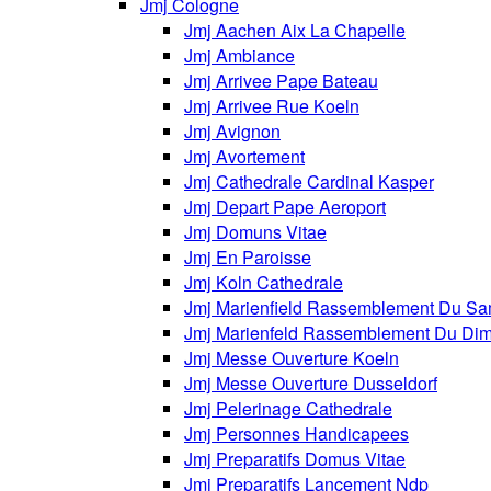
Jmj Cologne
Jmj Aachen Aix La Chapelle
Jmj Ambiance
Jmj Arrivee Pape Bateau
Jmj Arrivee Rue Koeln
Jmj Avignon
Jmj Avortement
Jmj Cathedrale Cardinal Kasper
Jmj Depart Pape Aeroport
Jmj Domuns Vitae
Jmj En Paroisse
Jmj Koln Cathedrale
Jmj Marienfield Rassemblement Du Sa
Jmj Marienfeld Rassemblement Du Di
Jmj Messe Ouverture Koeln
Jmj Messe Ouverture Dusseldorf
Jmj Pelerinage Cathedrale
Jmj Personnes Handicapees
Jmj Preparatifs Domus Vitae
Jmj Preparatifs Lancement Ndp