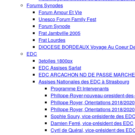
Forums Synodes
Forum Amour Et Vie
Unesco Forum Family Fest
Forum Synode
Frat Jambville 2005
Frat Lourdes
DIOCESE BORDEAUX Voyage Au Coeur De 
EDC
3etoiles 1800px
EDC Assises Sarlat
EDC ARCACHON ND DE PASSE MARCHE 
Assises Nationales des EDC à Strasbourg
Programme Et Intervenants
Philippe-Royer-nouveau-president-de
Philippe Royer, Orientations 2018/2020
Philippe Royer, Orientations 2018/2020
Sophie Soury, vice-présidente des ED
Damien Ferré, vice-président des EDC
Cyril de Quéral, vice-président des ED