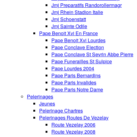
Jmj Preparatifs Randorollermagr
Jmj Rhein Stadion Italie
Jmj Schoenstatt
Jmj Sainte Odile
Pape Benoit Xvi En France
Pape Benoit Xvi Lourdes
Pape Conclave Election
Pape Conclave St Sevrin Abbe Pierre
Pape Funerailles St Sulpice
Pape Lourdes 2004
Pape Paris Bernardins
Pape Paris Invalides
Pape Paris Notre Dame
Pelerinages
Jeunes
Pelerinage Chartres
Pelerinages Routes De Vezelay
Route Vezelay 2006
Route Vezelay 2008