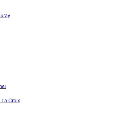
Auray
mei
 La Croix