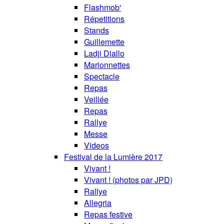
Flashmob'
Répetitions
Stands
Guillemette
Ladji Diallo
Marionnettes
Spectacle
Repas
Veillée
Repas
Rallye
Messe
Videos
Festival de la Lumière 2017
Vivant !
Vivant ! (photos par JPD)
Rallye
Allegria
Repas festive