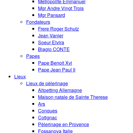
Metropolite Emmanuel
Mgr Andre Vingt Trois
Mgr Pansard
Fondateurs
Frere Roger Schutz
Jean Vanier
Soeur Elvira
Biagio CONTE
Papes
Pape Benoit Xvi
Pape Jean Paul Ii
Lieux
Lieux de pèlerinage
Altoetting Allemagne
Maison natale de Sainte Therese
Ars
Conques
Cotignac
Pèlerinage en Provence
Fossanova Italie