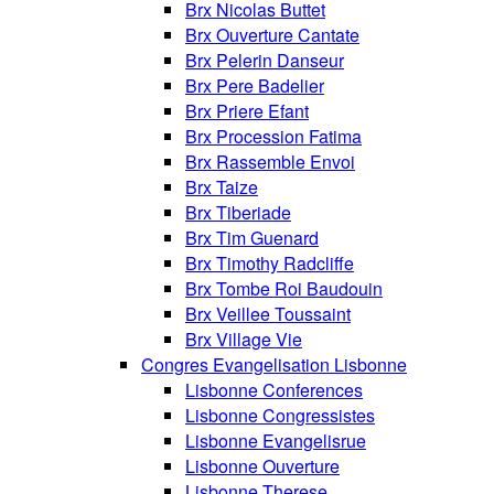
Brx Nicolas Buttet
Brx Ouverture Cantate
Brx Pelerin Danseur
Brx Pere Badelier
Brx Priere Efant
Brx Procession Fatima
Brx Rassemble Envoi
Brx Taize
Brx Tiberiade
Brx Tim Guenard
Brx Timothy Radcliffe
Brx Tombe Roi Baudouin
Brx Veillee Toussaint
Brx Village Vie
Congres Evangelisation Lisbonne
Lisbonne Conferences
Lisbonne Congressistes
Lisbonne Evangelisrue
Lisbonne Ouverture
Lisbonne Therese