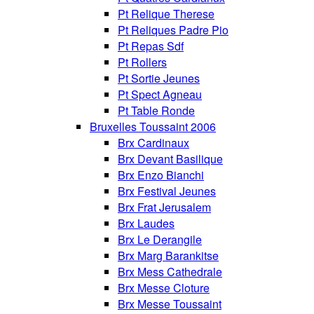
Pt Relique Therese
Pt Reliques Padre Pio
Pt Repas Sdf
Pt Rollers
Pt Sortie Jeunes
Pt Spect Agneau
Pt Table Ronde
Bruxelles Toussaint 2006
Brx Cardinaux
Brx Devant Basilique
Brx Enzo Bianchi
Brx Festival Jeunes
Brx Frat Jerusalem
Brx Laudes
Brx Le Derangile
Brx Marg Barankitse
Brx Mess Cathedrale
Brx Messe Cloture
Brx Messe Toussaint