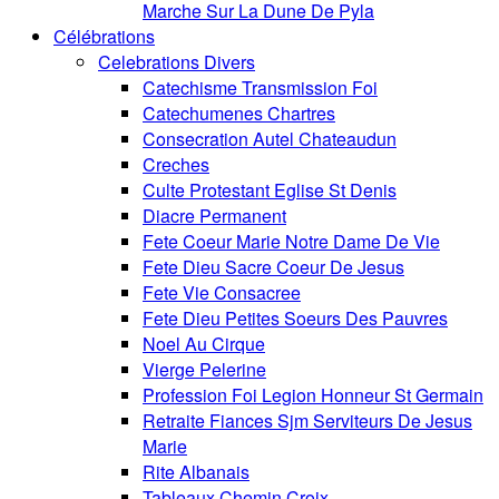
Marche Sur La Dune De Pyla
Célébrations
Celebrations Divers
Catechisme Transmission Foi
Catechumenes Chartres
Consecration Autel Chateaudun
Creches
Culte Protestant Eglise St Denis
Diacre Permanent
Fete Coeur Marie Notre Dame De Vie
Fete Dieu Sacre Coeur De Jesus
Fete Vie Consacree
Fete Dieu Petites Soeurs Des Pauvres
Noel Au Cirque
Vierge Pelerine
Profession Foi Legion Honneur St Germain
Retraite Fiances Sjm Serviteurs De Jesus
Marie
Rite Albanais
Tableaux Chemin Croix