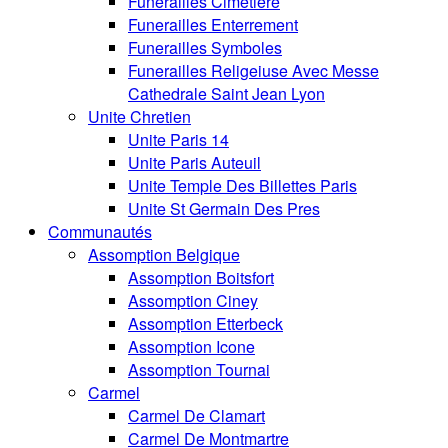
Funerailles Cimetiere
Funerailles Enterrement
Funerailles Symboles
Funerailles Religeiuse Avec Messe
Cathedrale Saint Jean Lyon
Unite Chretien
Unite Paris 14
Unite Paris Auteuil
Unite Temple Des Billettes Paris
Unite St Germain Des Pres
Communautés
Assomption Belgique
Assomption Boitsfort
Assomption Ciney
Assomption Etterbeck
Assomption Icone
Assomption Tournai
Carmel
Carmel De Clamart
Carmel De Montmartre