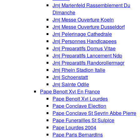
Jmj Marienfeld Rassemblement Du
Dimanche
Jmj Messe Ouverture Koeln
Jmj Messe Ouverture Dusseldorf
Jmj Pelerinage Cathedrale
Jmj Personnes Handicapees
Jmj Preparatifs Domus Vitae
Jmj Preparatifs Lancement Ndp
Jmj Preparatifs Randorollermagr
Jmj Rhein Stadion Italie
Jmj Schoenstatt
Jmj Sainte Odile
Pape Benoit Xvi En France
Pape Benoit Xvi Lourdes
Pape Conclave Election
Pape Conclave St Sevrin Abbe Pierre
Pape Funerailles St Sulpice
Pape Lourdes 2004
Pape Paris Bernardins