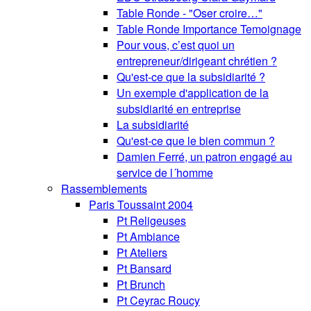
Table Ronde - "Oser croire…"
Table Ronde Importance Temoignage
Pour vous, c’est quoi un
entrepreneur/dirigeant chrétien ?
Qu'est-ce que la subsidiarité ?
Un exemple d'application de la
subsidiarité en entreprise
La subsidiarité
Qu'est-ce que le bien commun ?
Damien Ferré, un patron engagé au
service de l´homme
Rassemblements
Paris Toussaint 2004
Pt Religeuses
Pt Ambiance
Pt Ateliers
Pt Bansard
Pt Brunch
Pt Ceyrac Roucy