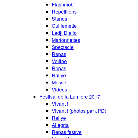
Flashmob'
Répetitions
Stands
Guillemette
Ladji Diallo
Marionnettes
Spectacle
Repas
Veillée
Repas
Rallye
Messe
Videos
Festival de la Lumière 2017
Vivant !
Vivant ! (photos par JPD)
Rallye
Allegria
Repas festive