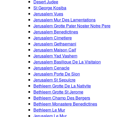
Desert Judee
St George Kosiba
Jerusalem Vues
Jerusalem Mur Des Lamentations
Jerusalem Grotte Pater Noster Notre Pere
Jerusalem Benedictines
Jerusalem Cimetiere
Jerusalem Gethsemani
Jerusalem Maison Caif
Jerusalem Yad Vashem
Jerusalem Basilique De La Visitaion
Jerusalem Cenacle
Jerusalem Porte De Sion
Jerusalem St Sepulcre
Bethleem Grotte De La Nativite
Bethleem Grotte St Jerome
Bethleem Champ Des Bergers
Bethleem Monastere Benedictines
Bethleem Le Mur
Jerusalem Le Mur