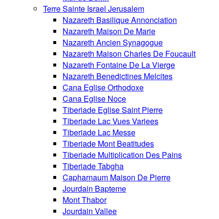
Terre Sainte Israel Jerusalem
Nazareth Basilique Annonciation
Nazareth Maison De Marie
Nazareth Ancien Synagogue
Nazareth Maison Charles De Foucault
Nazareth Fontaine De La Vierge
Nazareth Benedictines Melcites
Cana Eglise Orthodoxe
Cana Eglise Noce
Tiberiade Eglise Saint Pierre
Tiberiade Lac Vues Variees
Tiberiade Lac Messe
Tiberiade Mont Beatitudes
Tiberiade Multiplication Des Pains
Tiberiade Tabgha
Capharnaum Maison De Pierre
Jourdain Bapteme
Mont Thabor
Jourdain Vallee