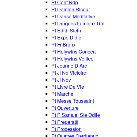
Pt Conf Ndp
Pt Damien Ricour
Pt Danse Meditative
Pt Drogues Lumiere Tim
Pt Edith Stein
Pt Expo Didier
Pt Fr Bronx
Pt Holywins Concert
Pt Holywins Veillee
Pt Jeanne D Arc
Pt Jl Nd Victoire
Pt Jl Ndv
Pt Livre De Vie
Pt Marche
Pt Messe Toussaint
Pt Ouverture
Pt P Samuel Ste Odile
Pt Preparatif
Pt Procession
Pt Quatres Cardianux