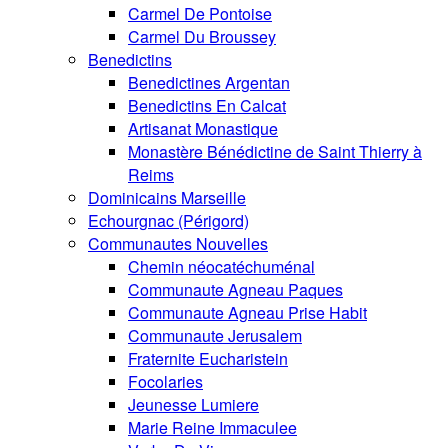
Carmel De Pontoise
Carmel Du Broussey
Benedictins
Benedictines Argentan
Benedictins En Calcat
Artisanat Monastique
Monastère Bénédictine de Saint Thierry à
Reims
Dominicains Marseille
Echourgnac (Périgord)
Communautes Nouvelles
Chemin néocatéchuménal
Communaute Agneau Paques
Communaute Agneau Prise Habit
Communaute Jerusalem
Fraternite Eucharistein
Focolaries
Jeunesse Lumiere
Marie Reine Immaculee