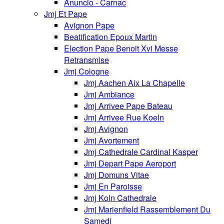
Anuncio - Carnac
Jmj Et Pape
Avignon Pape
Beatification Epoux Martin
Election Pape Benoit Xvi Messe
Retransmise
Jmj Cologne
Jmj Aachen Aix La Chapelle
Jmj Ambiance
Jmj Arrivee Pape Bateau
Jmj Arrivee Rue Koeln
Jmj Avignon
Jmj Avortement
Jmj Cathedrale Cardinal Kasper
Jmj Depart Pape Aeroport
Jmj Domuns Vitae
Jmj En Paroisse
Jmj Koln Cathedrale
Jmj Marienfield Rassemblement Du
Samedi