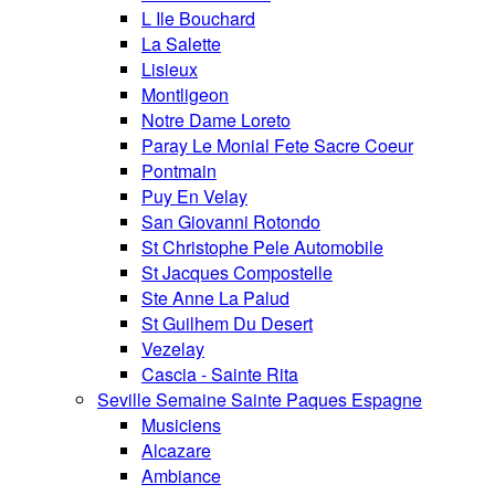
L Ile Bouchard
La Salette
Lisieux
Montligeon
Notre Dame Loreto
Paray Le Monial Fete Sacre Coeur
Pontmain
Puy En Velay
San Giovanni Rotondo
St Christophe Pele Automobile
St Jacques Compostelle
Ste Anne La Palud
St Guilhem Du Desert
Vezelay
Cascia - Sainte Rita
Seville Semaine Sainte Paques Espagne
Musiciens
Alcazare
Ambiance