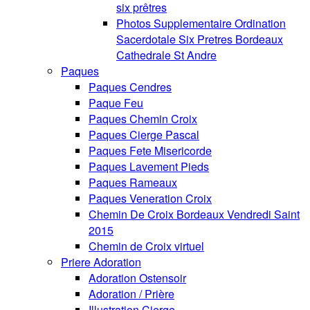
six prêtres
Photos Supplementaire Ordination
Sacerdotale Six Pretres Bordeaux
Cathedrale St Andre
Paques
Paques Cendres
Paque Feu
Paques Chemin Croix
Paques Cierge Pascal
Paques Fete Misericorde
Paques Lavement Pieds
Paques Rameaux
Paques Veneration Croix
Chemin De Croix Bordeaux Vendredi Saint
2015
Chemin de Croix virtuel
Priere Adoration
Adoration Ostensoir
Adoration / Prière
Illustration Cierge