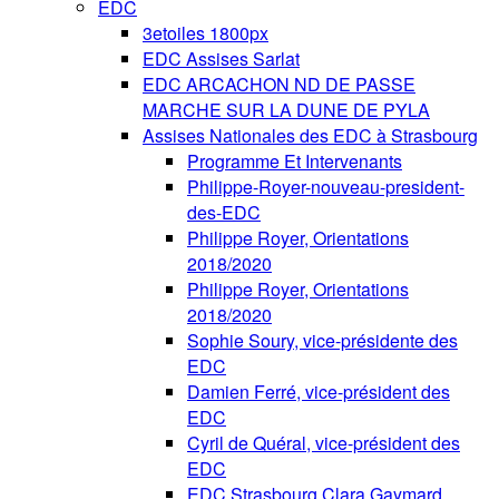
EDC
3etoiles 1800px
EDC Assises Sarlat
EDC ARCACHON ND DE PASSE
MARCHE SUR LA DUNE DE PYLA
Assises Nationales des EDC à Strasbourg
Programme Et Intervenants
Philippe-Royer-nouveau-president-
des-EDC
Philippe Royer, Orientations
2018/2020
Philippe Royer, Orientations
2018/2020
Sophie Soury, vice-présidente des
EDC
Damien Ferré, vice-président des
EDC
Cyril de Quéral, vice-président des
EDC
EDC Strasbourg Clara Gaymard