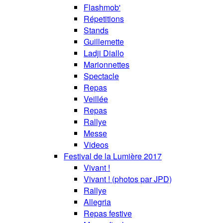
Flashmob'
Répetitions
Stands
Guillemette
Ladji Diallo
Marionnettes
Spectacle
Repas
Veillée
Repas
Rallye
Messe
Videos
Festival de la Lumière 2017
Vivant !
Vivant ! (photos par JPD)
Rallye
Allegria
Repas festive