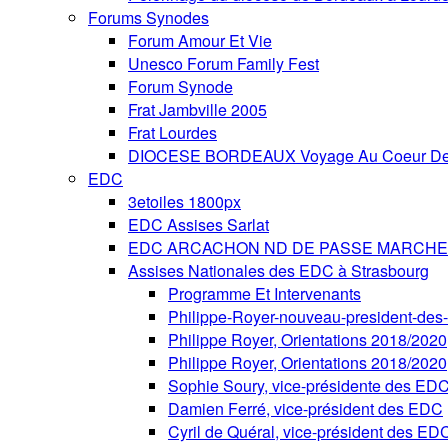
Forums Synodes
Forum Amour Et Vie
Unesco Forum Family Fest
Forum Synode
Frat Jambville 2005
Frat Lourdes
DIOCESE BORDEAUX Voyage Au Coeur De 
EDC
3etoiles 1800px
EDC Assises Sarlat
EDC ARCACHON ND DE PASSE MARCHE 
Assises Nationales des EDC à Strasbourg
Programme Et Intervenants
Philippe-Royer-nouveau-president-de
Philippe Royer, Orientations 2018/2020
Philippe Royer, Orientations 2018/2020
Sophie Soury, vice-présidente des ED
Damien Ferré, vice-président des EDC
Cyril de Quéral, vice-président des ED