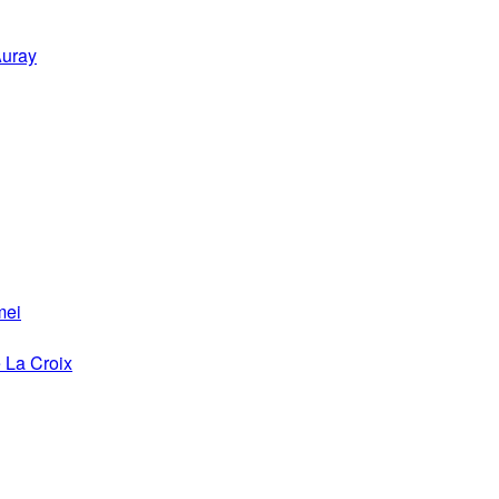
Auray
mei
 La Croix