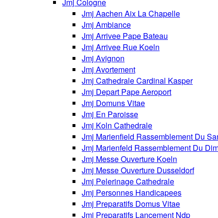
Jmj Cologne
Jmj Aachen Aix La Chapelle
Jmj Ambiance
Jmj Arrivee Pape Bateau
Jmj Arrivee Rue Koeln
Jmj Avignon
Jmj Avortement
Jmj Cathedrale Cardinal Kasper
Jmj Depart Pape Aeroport
Jmj Domuns Vitae
Jmj En Paroisse
Jmj Koln Cathedrale
Jmj Marienfield Rassemblement Du Sa
Jmj Marienfeld Rassemblement Du Di
Jmj Messe Ouverture Koeln
Jmj Messe Ouverture Dusseldorf
Jmj Pelerinage Cathedrale
Jmj Personnes Handicapees
Jmj Preparatifs Domus Vitae
Jmj Preparatifs Lancement Ndp