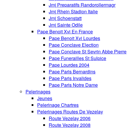
Jmj Preparatifs Randorollermagr
Jmj Rhein Stadion Italie
Jmj Schoenstatt
Jmj Sainte Odile
Pape Benoit Xvi En France
Pape Benoit Xvi Lourdes
Pape Conclave Election
Pape Conclave St Sevrin Abbe Pierre
Pape Funerailles St Sulpice
Pape Lourdes 2004
Pape Paris Bernardins
Pape Paris Invalides
Pape Paris Notre Dame
Pelerinages
Jeunes
Pelerinage Chartres
Pelerinages Routes De Vezelay
Route Vezelay 2006
Route Vezelay 2008