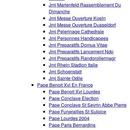
Jmj Marienfeld Rassemblement Du
Dimanche
Jmj Messe Ouverture Koeln
Jmj Messe Ouverture Dusseldorf
Jmj Pelerinage Cathedrale
Jmj Personnes Handicapees
Jmj Preparatifs Domus Vitae
Jmj Preparatifs Lancement Ndp
Jmj Preparatifs Randorollermagr
Jmj Rhein Stadion Italie
Jmj Schoenstatt
Jmj Sainte Odile
Pape Benoit Xvi En France
Pape Benoit Xvi Lourdes
Pape Conclave Election
Pape Conclave St Sevrin Abbe Pierre
Pape Funerailles St Sulpice
Pape Lourdes 2004
Pape Paris Bernardins