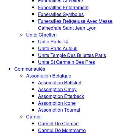
Funerailles Cimetiere
Funerailles Enterrement
Funerailles Symboles
Funerailles Religeiuse Avec Messe
Cathedrale Saint Jean Lyon
Unite Chretien
Unite Paris 14
Unite Paris Auteuil
Unite Temple Des Billettes Paris
Unite St Germain Des Pres
Communautés
Assomption Belgique
Assomption Boitsfort
Assomption Ciney
Assomption Etterbeck
Assomption Icone
Assomption Tournai
Carmel
Carmel De Clamart
Carmel De Montmartre