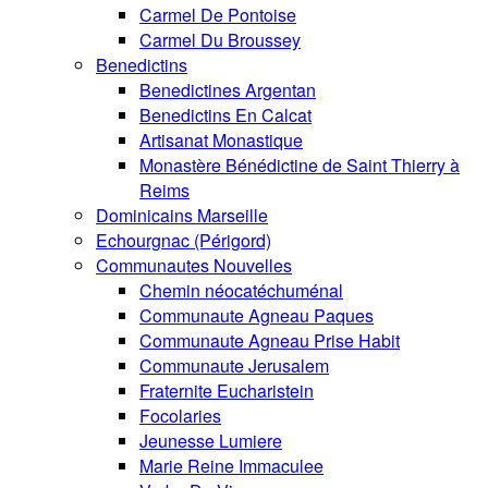
Carmel De Pontoise
Carmel Du Broussey
Benedictins
Benedictines Argentan
Benedictins En Calcat
Artisanat Monastique
Monastère Bénédictine de Saint Thierry à
Reims
Dominicains Marseille
Echourgnac (Périgord)
Communautes Nouvelles
Chemin néocatéchuménal
Communaute Agneau Paques
Communaute Agneau Prise Habit
Communaute Jerusalem
Fraternite Eucharistein
Focolaries
Jeunesse Lumiere
Marie Reine Immaculee