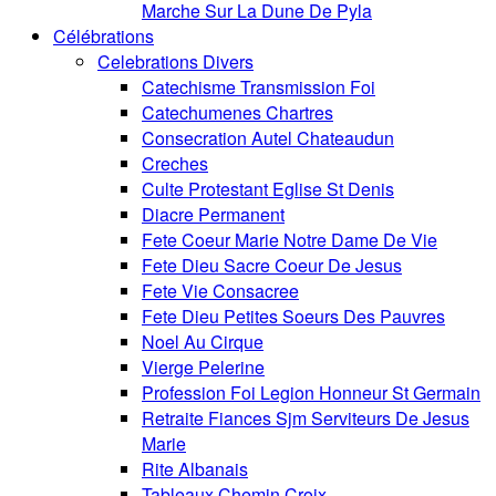
Marche Sur La Dune De Pyla
Célébrations
Celebrations Divers
Catechisme Transmission Foi
Catechumenes Chartres
Consecration Autel Chateaudun
Creches
Culte Protestant Eglise St Denis
Diacre Permanent
Fete Coeur Marie Notre Dame De Vie
Fete Dieu Sacre Coeur De Jesus
Fete Vie Consacree
Fete Dieu Petites Soeurs Des Pauvres
Noel Au Cirque
Vierge Pelerine
Profession Foi Legion Honneur St Germain
Retraite Fiances Sjm Serviteurs De Jesus
Marie
Rite Albanais
Tableaux Chemin Croix