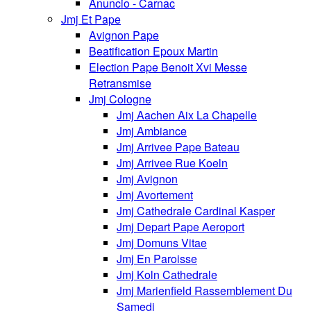
Anuncio - Carnac
Jmj Et Pape
Avignon Pape
Beatification Epoux Martin
Election Pape Benoit Xvi Messe
Retransmise
Jmj Cologne
Jmj Aachen Aix La Chapelle
Jmj Ambiance
Jmj Arrivee Pape Bateau
Jmj Arrivee Rue Koeln
Jmj Avignon
Jmj Avortement
Jmj Cathedrale Cardinal Kasper
Jmj Depart Pape Aeroport
Jmj Domuns Vitae
Jmj En Paroisse
Jmj Koln Cathedrale
Jmj Marienfield Rassemblement Du
Samedi