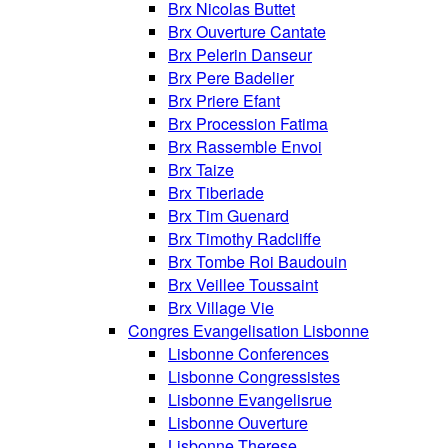
Brx Nicolas Buttet
Brx Ouverture Cantate
Brx Pelerin Danseur
Brx Pere Badelier
Brx Priere Efant
Brx Procession Fatima
Brx Rassemble Envoi
Brx Taize
Brx Tiberiade
Brx Tim Guenard
Brx Timothy Radcliffe
Brx Tombe Roi Baudouin
Brx Veillee Toussaint
Brx Village Vie
Congres Evangelisation Lisbonne
Lisbonne Conferences
Lisbonne Congressistes
Lisbonne Evangelisrue
Lisbonne Ouverture
Lisbonne Therese