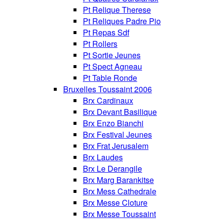
Pt Relique Therese
Pt Reliques Padre Pio
Pt Repas Sdf
Pt Rollers
Pt Sortie Jeunes
Pt Spect Agneau
Pt Table Ronde
Bruxelles Toussaint 2006
Brx Cardinaux
Brx Devant Basilique
Brx Enzo Bianchi
Brx Festival Jeunes
Brx Frat Jerusalem
Brx Laudes
Brx Le Derangile
Brx Marg Barankitse
Brx Mess Cathedrale
Brx Messe Cloture
Brx Messe Toussaint