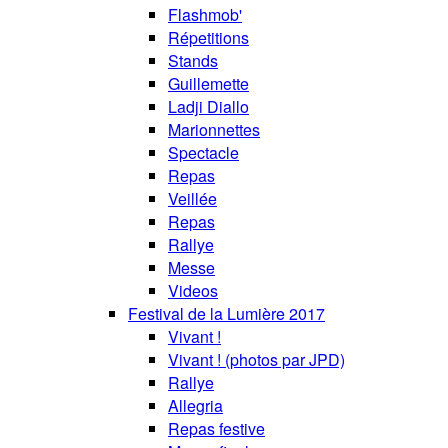
Flashmob'
Répetitions
Stands
Guillemette
Ladji Diallo
Marionnettes
Spectacle
Repas
Veillée
Repas
Rallye
Messe
Videos
Festival de la Lumière 2017
Vivant !
Vivant ! (photos par JPD)
Rallye
Allegria
Repas festive