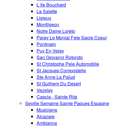
L Ile Bouchard
La Salette
Lisieux
Montligeon
Notre Dame Loreto
Paray Le Monial Fete Sacre Coeur
Pontmain
Puy En Velay
San Giovanni Rotondo
St Christophe Pele Automobile
St Jacques Compostelle
Ste Anne La Palud
St Guilhem Du Desert
Vezelay
Cascia - Sainte Rita
Seville Semaine Sainte Paques Espagne
Musiciens
Alcazare
Ambiance