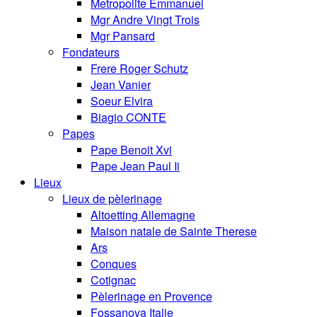
Metropolite Emmanuel
Mgr Andre Vingt Trois
Mgr Pansard
Fondateurs
Frere Roger Schutz
Jean Vanier
Soeur Elvira
Biagio CONTE
Papes
Pape Benoit Xvi
Pape Jean Paul Ii
Lieux
Lieux de pèlerinage
Altoetting Allemagne
Maison natale de Sainte Therese
Ars
Conques
Cotignac
Pèlerinage en Provence
Fossanova Italie