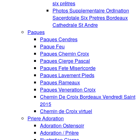
six prêtres
Photos Supplementaire Ordination
Sacerdotale Six Pretres Bordeaux
Cathedrale St Andre
Paques
Paques Cendres
Paque Feu
Paques Chemin Croix
Paques Cierge Pascal
Paques Fete Misericorde
Paques Lavement Pieds
Paques Rameaux
Paques Veneration Croix
Chemin De Croix Bordeaux Vendredi Saint
2015
Chemin de Croix virtuel
Priere Adoration
Adoration Ostensoir
Adoration / Prière
Illustration Cierge