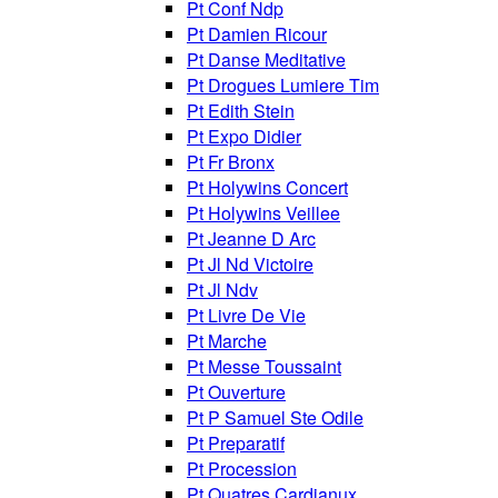
Pt Conf Ndp
Pt Damien Ricour
Pt Danse Meditative
Pt Drogues Lumiere Tim
Pt Edith Stein
Pt Expo Didier
Pt Fr Bronx
Pt Holywins Concert
Pt Holywins Veillee
Pt Jeanne D Arc
Pt Jl Nd Victoire
Pt Jl Ndv
Pt Livre De Vie
Pt Marche
Pt Messe Toussaint
Pt Ouverture
Pt P Samuel Ste Odile
Pt Preparatif
Pt Procession
Pt Quatres Cardianux