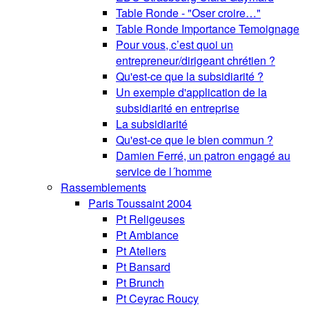
Table Ronde - "Oser croire…"
Table Ronde Importance Temoignage
Pour vous, c’est quoi un
entrepreneur/dirigeant chrétien ?
Qu'est-ce que la subsidiarité ?
Un exemple d'application de la
subsidiarité en entreprise
La subsidiarité
Qu'est-ce que le bien commun ?
Damien Ferré, un patron engagé au
service de l´homme
Rassemblements
Paris Toussaint 2004
Pt Religeuses
Pt Ambiance
Pt Ateliers
Pt Bansard
Pt Brunch
Pt Ceyrac Roucy