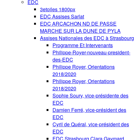
EDC
3etoiles 1800px
EDC Assises Sarlat
EDC ARCACHON ND DE PASSE
MARCHE SUR LA DUNE DE PYLA
Assises Nationales des EDC à Strasbourg
Programme Et Intervenants
Philippe-Royer-nouveau-president-
des-EDC
Philippe Royer, Orientations
2018/2020
Philippe Royer, Orientations
2018/2020
Sophie Soury, vice-présidente des
EDC
Damien Ferré, vice-président des
EDC
Cyril de Quéral, vice-président des
EDC
EDC Strasbourg Clara Gaymard