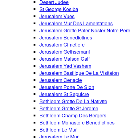
Desert Judee
St George Kosiba
Jerusalem Vues
Jerusalem Mur Des Lamentations
Jerusalem Grotte Pater Noster Notre Pere
Jerusalem Benedictines
Jerusalem Cimetiere
Jerusalem Gethsemani
Jerusalem Maison Caif
Jerusalem Yad Vashem
Jerusalem Basilique De La Visitaion
Jerusalem Cenacle
Jerusalem Porte De Sion
Jerusalem St Sepulcre
Bethleem Grotte De La Nativite
Bethleem Grotte St Jerome
Bethleem Champ Des Bergers
Bethleem Monastere Benedictines
Bethleem Le Mur
Jerusalem Le Mur