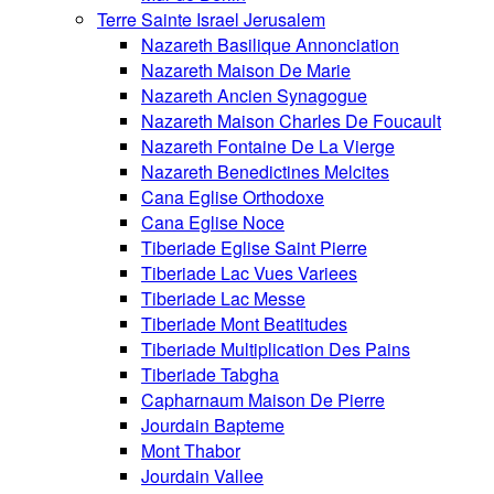
Terre Sainte Israel Jerusalem
Nazareth Basilique Annonciation
Nazareth Maison De Marie
Nazareth Ancien Synagogue
Nazareth Maison Charles De Foucault
Nazareth Fontaine De La Vierge
Nazareth Benedictines Melcites
Cana Eglise Orthodoxe
Cana Eglise Noce
Tiberiade Eglise Saint Pierre
Tiberiade Lac Vues Variees
Tiberiade Lac Messe
Tiberiade Mont Beatitudes
Tiberiade Multiplication Des Pains
Tiberiade Tabgha
Capharnaum Maison De Pierre
Jourdain Bapteme
Mont Thabor
Jourdain Vallee