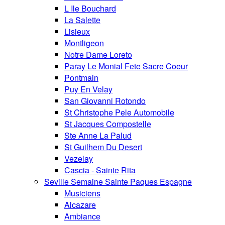
L Ile Bouchard
La Salette
Lisieux
Montligeon
Notre Dame Loreto
Paray Le Monial Fete Sacre Coeur
Pontmain
Puy En Velay
San Giovanni Rotondo
St Christophe Pele Automobile
St Jacques Compostelle
Ste Anne La Palud
St Guilhem Du Desert
Vezelay
Cascia - Sainte Rita
Seville Semaine Sainte Paques Espagne
Musiciens
Alcazare
Ambiance