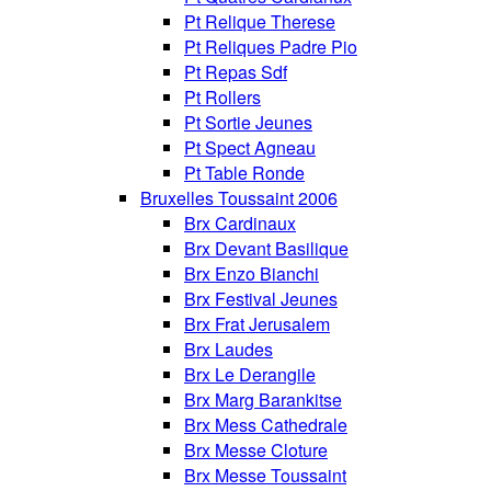
Pt Relique Therese
Pt Reliques Padre Pio
Pt Repas Sdf
Pt Rollers
Pt Sortie Jeunes
Pt Spect Agneau
Pt Table Ronde
Bruxelles Toussaint 2006
Brx Cardinaux
Brx Devant Basilique
Brx Enzo Bianchi
Brx Festival Jeunes
Brx Frat Jerusalem
Brx Laudes
Brx Le Derangile
Brx Marg Barankitse
Brx Mess Cathedrale
Brx Messe Cloture
Brx Messe Toussaint