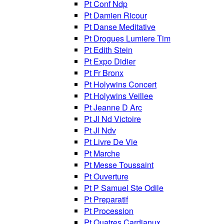
Pt Conf Ndp
Pt Damien Ricour
Pt Danse Meditative
Pt Drogues Lumiere Tim
Pt Edith Stein
Pt Expo Didier
Pt Fr Bronx
Pt Holywins Concert
Pt Holywins Veillee
Pt Jeanne D Arc
Pt Jl Nd Victoire
Pt Jl Ndv
Pt Livre De Vie
Pt Marche
Pt Messe Toussaint
Pt Ouverture
Pt P Samuel Ste Odile
Pt Preparatif
Pt Procession
Pt Quatres Cardianux