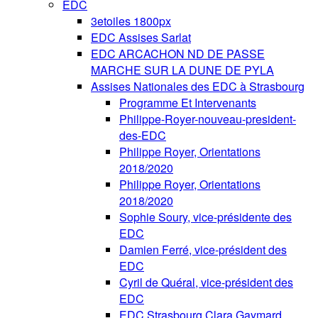
EDC
3etoiles 1800px
EDC Assises Sarlat
EDC ARCACHON ND DE PASSE
MARCHE SUR LA DUNE DE PYLA
Assises Nationales des EDC à Strasbourg
Programme Et Intervenants
Philippe-Royer-nouveau-president-
des-EDC
Philippe Royer, Orientations
2018/2020
Philippe Royer, Orientations
2018/2020
Sophie Soury, vice-présidente des
EDC
Damien Ferré, vice-président des
EDC
Cyril de Quéral, vice-président des
EDC
EDC Strasbourg Clara Gaymard