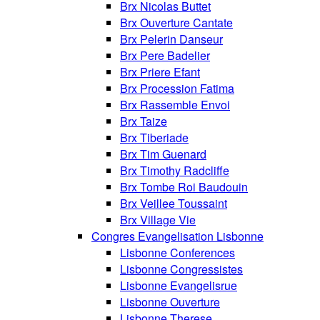
Brx Nicolas Buttet
Brx Ouverture Cantate
Brx Pelerin Danseur
Brx Pere Badelier
Brx Priere Efant
Brx Procession Fatima
Brx Rassemble Envoi
Brx Taize
Brx Tiberiade
Brx Tim Guenard
Brx Timothy Radcliffe
Brx Tombe Roi Baudouin
Brx Veillee Toussaint
Brx Village Vie
Congres Evangelisation Lisbonne
Lisbonne Conferences
Lisbonne Congressistes
Lisbonne Evangelisrue
Lisbonne Ouverture
Lisbonne Therese