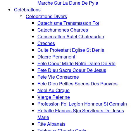
Marche Sur La Dune De Pyla
Célébrations
Celebrations Divers
Catechisme Transmission Foi
Catechumenes Chartres
Consecration Autel Chateaudun
Creches
Culte Protestant Eglise St Denis
Diacre Permanent
Fete Coeur Marie Notre Dame De Vie
Fete Dieu Sacre Coeur De Jesus
Fete Vie Consacree
Fete Dieu Petites Soeurs Des Pauvres
Noel Au Cirque
Vierge Pelerine
Profession Foi Legion Honneur St Germain
Retraite Fiances Sjm Serviteurs De Jesus
Marie
Rite Albanais
Tableaux Chemin Croix