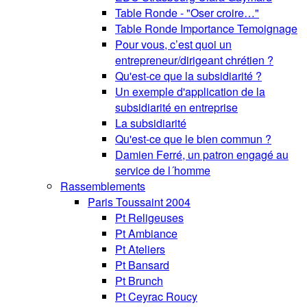
Table Ronde - "Oser croire…"
Table Ronde Importance Temoignage
Pour vous, c’est quoi un
entrepreneur/dirigeant chrétien ?
Qu'est-ce que la subsidiarité ?
Un exemple d'application de la
subsidiarité en entreprise
La subsidiarité
Qu'est-ce que le bien commun ?
Damien Ferré, un patron engagé au
service de l´homme
Rassemblements
Paris Toussaint 2004
Pt Religeuses
Pt Ambiance
Pt Ateliers
Pt Bansard
Pt Brunch
Pt Ceyrac Roucy