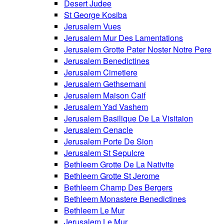
Desert Judee
St George Kosiba
Jerusalem Vues
Jerusalem Mur Des Lamentations
Jerusalem Grotte Pater Noster Notre Pere
Jerusalem Benedictines
Jerusalem Cimetiere
Jerusalem Gethsemani
Jerusalem Maison Caif
Jerusalem Yad Vashem
Jerusalem Basilique De La Visitaion
Jerusalem Cenacle
Jerusalem Porte De Sion
Jerusalem St Sepulcre
Bethleem Grotte De La Nativite
Bethleem Grotte St Jerome
Bethleem Champ Des Bergers
Bethleem Monastere Benedictines
Bethleem Le Mur
Jerusalem Le Mur