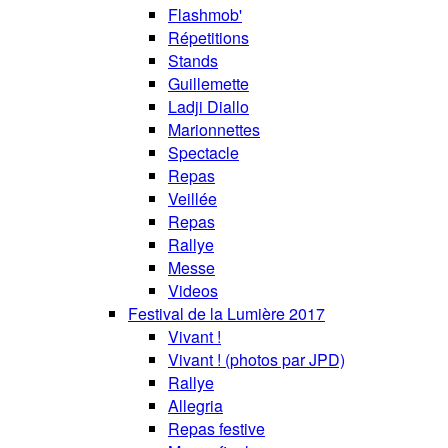
Flashmob'
Répetitions
Stands
Guillemette
Ladji Diallo
Marionnettes
Spectacle
Repas
Veillée
Repas
Rallye
Messe
Videos
Festival de la Lumière 2017
Vivant !
Vivant ! (photos par JPD)
Rallye
Allegria
Repas festive