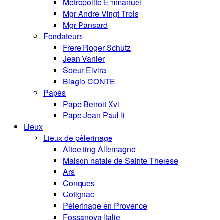
Metropolite Emmanuel
Mgr Andre Vingt Trois
Mgr Pansard
Fondateurs
Frere Roger Schutz
Jean Vanier
Soeur Elvira
Biagio CONTE
Papes
Pape Benoit Xvi
Pape Jean Paul Ii
Lieux
Lieux de pèlerinage
Altoetting Allemagne
Maison natale de Sainte Therese
Ars
Conques
Cotignac
Pèlerinage en Provence
Fossanova Italie