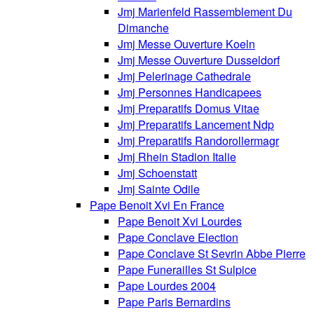
Jmj Marienfeld Rassemblement Du
Dimanche
Jmj Messe Ouverture Koeln
Jmj Messe Ouverture Dusseldorf
Jmj Pelerinage Cathedrale
Jmj Personnes Handicapees
Jmj Preparatifs Domus Vitae
Jmj Preparatifs Lancement Ndp
Jmj Preparatifs Randorollermagr
Jmj Rhein Stadion Italie
Jmj Schoenstatt
Jmj Sainte Odile
Pape Benoit Xvi En France
Pape Benoit Xvi Lourdes
Pape Conclave Election
Pape Conclave St Sevrin Abbe Pierre
Pape Funerailles St Sulpice
Pape Lourdes 2004
Pape Paris Bernardins