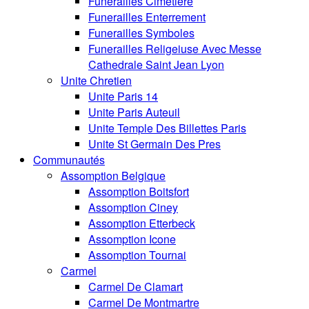
Funerailles Cimetiere
Funerailles Enterrement
Funerailles Symboles
Funerailles Religeiuse Avec Messe
Cathedrale Saint Jean Lyon
Unite Chretien
Unite Paris 14
Unite Paris Auteuil
Unite Temple Des Billettes Paris
Unite St Germain Des Pres
Communautés
Assomption Belgique
Assomption Boitsfort
Assomption Ciney
Assomption Etterbeck
Assomption Icone
Assomption Tournai
Carmel
Carmel De Clamart
Carmel De Montmartre