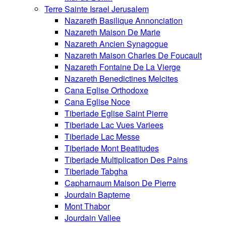
Terre Sainte Israel Jerusalem
Nazareth Basilique Annonciation
Nazareth Maison De Marie
Nazareth Ancien Synagogue
Nazareth Maison Charles De Foucault
Nazareth Fontaine De La Vierge
Nazareth Benedictines Melcites
Cana Eglise Orthodoxe
Cana Eglise Noce
Tiberiade Eglise Saint Pierre
Tiberiade Lac Vues Variees
Tiberiade Lac Messe
Tiberiade Mont Beatitudes
Tiberiade Multiplication Des Pains
Tiberiade Tabgha
Capharnaum Maison De Pierre
Jourdain Bapteme
Mont Thabor
Jourdain Vallee