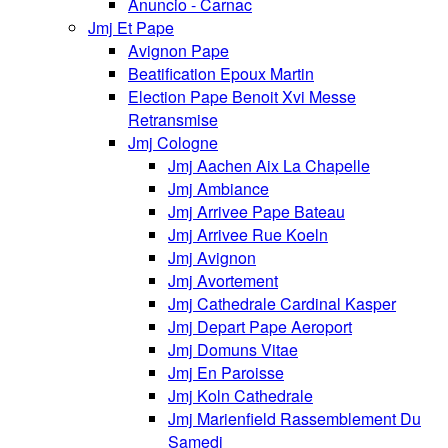
Anuncio - Carnac
Jmj Et Pape
Avignon Pape
Beatification Epoux Martin
Election Pape Benoit Xvi Messe
Retransmise
Jmj Cologne
Jmj Aachen Aix La Chapelle
Jmj Ambiance
Jmj Arrivee Pape Bateau
Jmj Arrivee Rue Koeln
Jmj Avignon
Jmj Avortement
Jmj Cathedrale Cardinal Kasper
Jmj Depart Pape Aeroport
Jmj Domuns Vitae
Jmj En Paroisse
Jmj Koln Cathedrale
Jmj Marienfield Rassemblement Du
Samedi