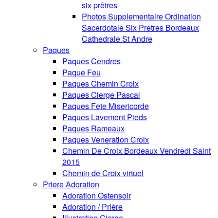
six prêtres
Photos Supplementaire Ordination
Sacerdotale Six Pretres Bordeaux
Cathedrale St Andre
Paques
Paques Cendres
Paque Feu
Paques Chemin Croix
Paques Cierge Pascal
Paques Fete Misericorde
Paques Lavement Pieds
Paques Rameaux
Paques Veneration Croix
Chemin De Croix Bordeaux Vendredi Saint
2015
Chemin de Croix virtuel
Priere Adoration
Adoration Ostensoir
Adoration / Prière
Illustration Cierge