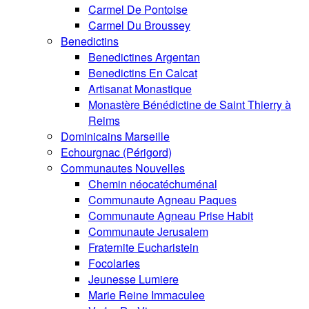
Carmel De Pontoise
Carmel Du Broussey
Benedictins
Benedictines Argentan
Benedictins En Calcat
Artisanat Monastique
Monastère Bénédictine de Saint Thierry à
Reims
Dominicains Marseille
Echourgnac (Périgord)
Communautes Nouvelles
Chemin néocatéchuménal
Communaute Agneau Paques
Communaute Agneau Prise Habit
Communaute Jerusalem
Fraternite Eucharistein
Focolaries
Jeunesse Lumiere
Marie Reine Immaculee