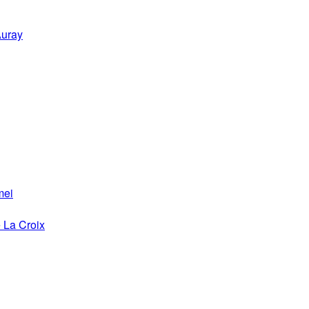
Auray
mei
 La Croix