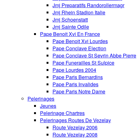
Jmj Preparatifs Randorollermagr
Jmj Rhein Stadion Italie
Jmj Schoenstatt
Jmj Sainte Odile
Pape Benoit Xvi En France
Pape Benoit Xvi Lourdes
Pape Conclave Election
Pape Conclave St Sevrin Abbe Pierre
Pape Funerailles St Sulpice
Pape Lourdes 2004
Pape Paris Bernardins
Pape Paris Invalides
Pape Paris Notre Dame
Pelerinages
Jeunes
Pelerinage Chartres
Pelerinages Routes De Vezelay
Route Vezelay 2006
Route Vezelay 2008