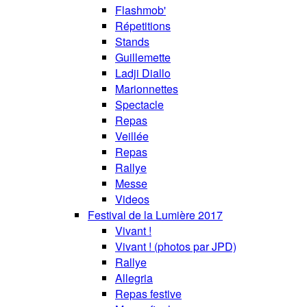
Flashmob'
Répetitions
Stands
Guillemette
Ladji Diallo
Marionnettes
Spectacle
Repas
Veillée
Repas
Rallye
Messe
Videos
Festival de la Lumière 2017
Vivant !
Vivant ! (photos par JPD)
Rallye
Allegria
Repas festive