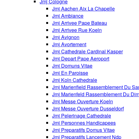
Jmj Cologne
Jmj Aachen Aix La Chapelle
Jmj Ambiance
Jmj Arrivee Pape Bateau
Jmj Arrivee Rue Koeln
Jmj Avignon
Jmj Avortement
Jmj Cathedrale Cardinal Kasper
Jmj Depart Pape Aeroport
Jmj Domuns Vitae
Jmj En Paroisse
Jmj Koln Cathedrale
Jmj Marienfield Rassemblement Du Sa
Jmj Marienfeld Rassemblement Du Di
Jmj Messe Ouverture Koeln
Jmj Messe Ouverture Dusseldorf
Jmj Pelerinage Cathedrale
Jmj Personnes Handicapees
Jmj Preparatifs Domus Vitae
Jmj Preparatifs Lancement Ndp