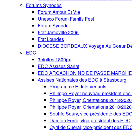
Forums Synodes
Forum Amour Et Vie
Unesco Forum Family Fest
Forum Synode
Frat Jambville 2005
Frat Lourdes
DIOCESE BORDEAUX Voyage Au Coeur De 
EDC
3etoiles 1800px
EDC Assises Sarlat
EDC ARCACHON ND DE PASSE MARCHE 
Assises Nationales des EDC à Strasbourg
Programme Et Intervenants
Philippe-Royer-nouveau-president-de
Philippe Royer, Orientations 2018/2020
Philippe Royer, Orientations 2018/2020
Sophie Soury, vice-présidente des ED
Damien Ferré, vice-président des EDC
Cyril de Quéral, vice-président des ED